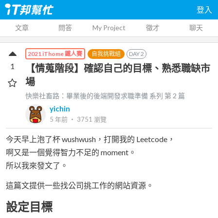
登入
文章
問答
My Project
徵才
聊天
自我挑戰組
DAY
2
2021 iThome 鐵人賽
1
【情蒐階段】確認自己的目標、熟悉職缺市
場
快樂社畜路：畢業後的後端開發求職準備
系列 第
2
篇
yichin
5 年前
‧
3751
瀏覽
今天早上泡了杯 wushwush，打開我的 Leetcode，
啊又是一個覺得智力不足的 moment。
所以我來發文了。
這篇文提供一些找公司挑工作的網站資源。
設定目標