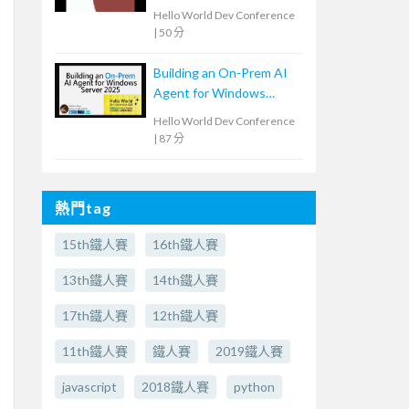
Hello World Dev Conference
|
50 分
Building an On-Prem AI
Agent for Windows
Server 2025: Hands-on
Hello World Dev Conference
System Maintenance
|
87 分
熱門tag
15th鐵人賽
16th鐵人賽
13th鐵人賽
14th鐵人賽
17th鐵人賽
12th鐵人賽
11th鐵人賽
鐵人賽
2019鐵人賽
javascript
2018鐵人賽
python