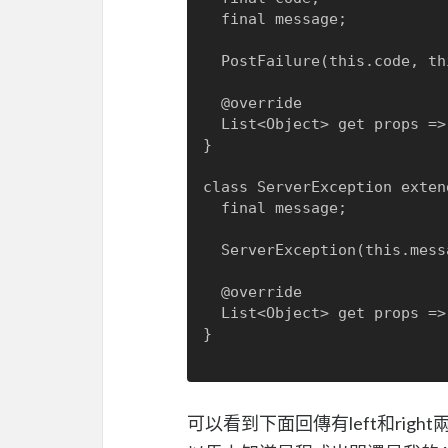
  final message;

  PostFailure(this.code, this.message);

  @override

  List<Object> get props => [code, message];

}

class ServerException exten
  final message;

  ServerException(this.message);

  @override

  List<Object> get props => [message];

}

可以看到下面回傳有left和rig