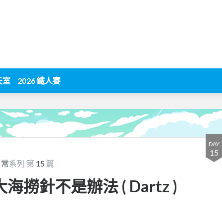
天室
2026 鐵人賽
DAY
15
 日常
系列 第
15
篇
 - 大海撈針不是辦法 ( Dartz )