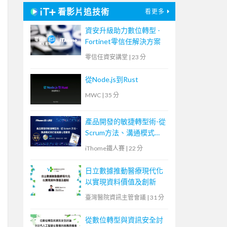
看影片追技術
看更多
資安升級助力數位轉型 -
Fortinet零信任解決方案
零信任資安講堂
|
23 分
從Node.js到Rust
MWC
|
35 分
產品開發的敏捷轉型術-從
Scrum方法、溝通模式到
打造底層心理素質
iThome鐵人賽
|
22 分
日立數據推動醫療現代化
以實現資料價值及創新
臺灣醫院資訊主管會議
|
31 分
從數位轉型與資訊安全討