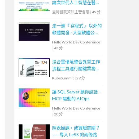
論次世代人工智慧在醫療
的挑戰與機會
臺灣醫院資訊主管會議
|
49 分
走一遭『 寫程式 』以外的
軟體開發 - 大型軟體公司
的工作日誌
Hello World Dev Conference
|
43 分
混合雲環境整合異質工作
流程工具運行關鍵業務
Job 的經驗分享
KubeSummit
|
29 分
讓 SQL Server 聽你說話 -
MCP 驅動的 AIOps
Hello World Dev Conference
|
28 分
照表操課，或實驗闖關？
——導入 LeSS 的兩條路