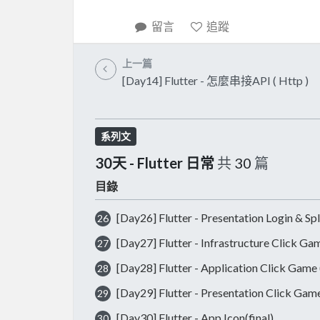
留言
追蹤
上一篇
[Day14] Flutter - 怎麼串接API ( Http )
系列文
30天 - Flutter 日常
共
30
篇
目錄
[Day26] Flutter - Presentation Login & Sp
26
[Day27] Flutter - Infrastructure Click Ga
27
[Day28] Flutter - Application Click Game
28
[Day29] Flutter - Presentation Click Gam
29
[Day30] Flutter - App Icon(final)
30