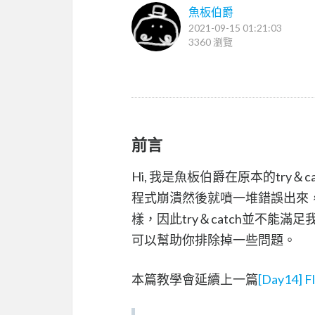
魚板伯爵
2021-09-15 01:21:03
3360 瀏覽
前言
Hi, 我是魚板伯爵在原本的try
程式崩潰然後就噴一堆錯誤出來
樣，因此try＆catch並不能滿
可以幫助你排除掉一些問題。
本篇教學會延續上一篇
[Day14] F