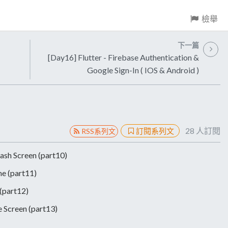
檢舉
下一篇
[Day16] Flutter - Firebase Authentication &
Google Sign-In ( IOS & Android )
28
人訂閱
訂閱系列文
RSS系列文
lash Screen (part10)
me (part11)
 (part12)
e Screen (part13)