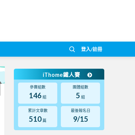
登入/註冊
iThome鐵人賽
參賽組數
團體組數
146
5
組
組
累計文章數
最後報名日
510
9/15
篇