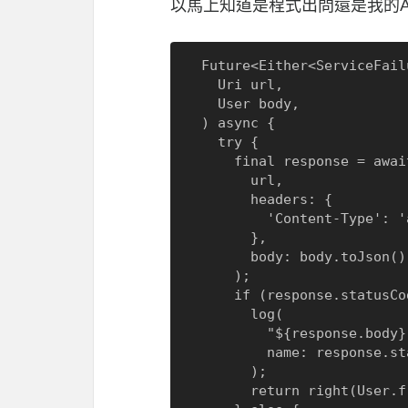
以馬上知道是程式出問還是我的A
  Future<Either<ServiceFailure, User>> _createUser(

    Uri url,

    User body,

  ) async {

    try {

      final response = await client.post(

        url,

        headers: {

          'Content-Type': 'application/json',

        },

        body: body.toJson(),

      );

      if (response.statusCode == 201) {

        log(

          "${response.body}",

          name: response.statusCode.toString(),

        );

        return right(User.fromJson(response.body));
