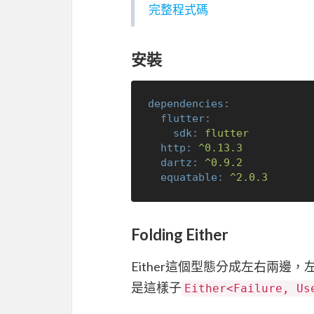
完整程式碼
安裝
dependencies:
flutter:
sdk:
flutter
http:
^0.13.3
dartz:
^0.9.2
equatable:
^2.0.3
Folding Either
Either這個型態分成左右兩邊，
是這樣子
Either<Failure, Us