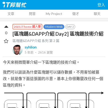
登入
文章
問答
My Project
徵才
聊天
Modern Web
DAY
2
2021 iThome 鐵人賽
0
[區塊鏈&DAPP介紹 Day2] 區塊鏈技術介紹
區塊鏈&DAPP介紹
系列 第
2
篇
syhlion
5 年前
‧
2616
瀏覽
今天來稍微簡單介紹一下區塊鏈的技術介紹。
我們可以談談為什麼區塊鏈可以儲存數據，不用害怕被篡
改，就是像下面這張圖的示意，基本上你很難竄改任何一個
區塊的資料。