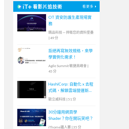
看影片追技術
看更多
OT 資安防護生產現場實
務
精品科技 ─ 捍衛您的資料堡壘
|
49 分
拒絕再寫無效規格，來學
學實例化需求！
Agile Summit 敏捷高峰會
|
45 分
HashiCorp: 自動化 x 去程
式碼，解鎖雲端營運新模
式
歐立威科技
|
51 分
30分鐘用網頁學
Shader？你在開玩笑吧？
iThome鐵人賽
|
35 分