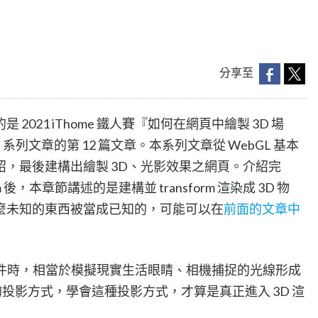
分享至
021 iThome 鐵人賽『如何在網頁中繪製 3D 場
』系列文章的第 12 篇文章。本系列文章從 WebGL 基本
，最後建構出繪製 3D、光影效果之網頁。介紹完
orm 後，本章節講述的是建構並 transform 渲染成 3D 物
麼未知的東西被當成已知的，可能可以在
前面的文章中
 投影渲染物件時，相當於模擬現實生活眼睛、相機捕捉的光線形成
的投影方式，學會這種投影方式，才算是真正進入 3D 渲