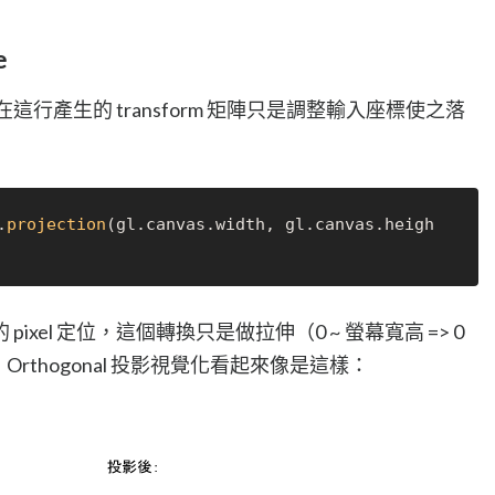
e
影，在這行產生的 transform 矩陣只是調整輸入座標使之落
.
projection
(gl.
canvas
.
width
, gl.
canvas
.
heigh
xel 定位，這個轉換只是做拉伸（0 ~ 螢幕寬高 => 0
 +1），Orthogonal 投影視覺化看起來像是這樣：