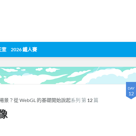
天室
2026 鐵人賽
DAY
12
場景？從 WebGL 的基礎開始說起
系列 第
12
篇
成像