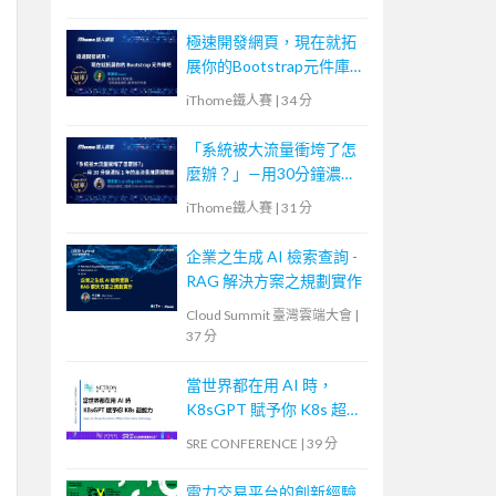
極速開發網頁，現在就拓
展你的Bootstrap元件庫
吧
iThome鐵人賽
|
34 分
「系統被大流量衝垮了怎
麼辦？」—用30分鐘濃縮
1年的高流量維運經驗談
iThome鐵人賽
|
31 分
企業之生成 AI 檢索查詢 -
RAG 解決方案之規劃實作
Cloud Summit 臺灣雲端大會
|
37 分
當世界都在用 AI 時，
K8sGPT 賦予你 K8s 超能
力
SRE CONFERENCE
|
39 分
電力交易平台的創新經驗