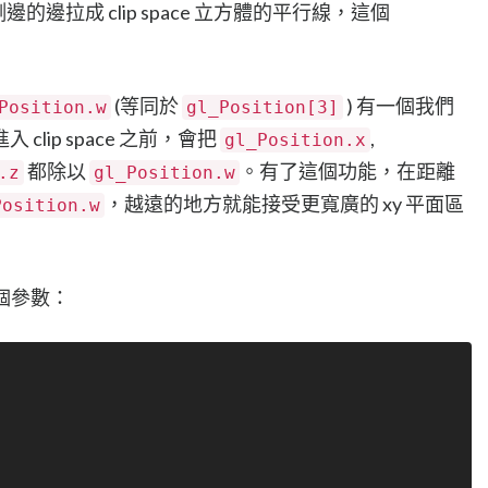
側邊的邊拉成 clip space 立方體的平行線，這個
(等同於
) 有一個我們
Position.w
gl_Position[3]
lip space 之前，會把
,
gl_Position.x
都除以
。有了這個功能，在距離
.z
gl_Position.w
，越遠的地方就能接受更寬廣的 xy 平面區
Position.w
幾個參數：