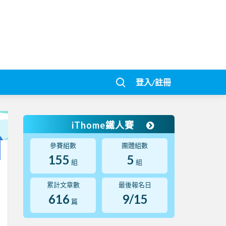
登入/註冊
iThome鐵人賽
參賽組數
團體組數
155
5
組
組
累計文章數
最後報名日
616
9/15
篇