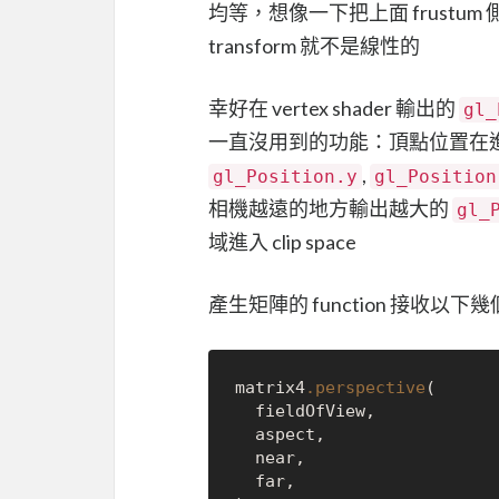
均等，想像一下把上面 frustum 
transform 就不是線性的
幸好在 vertex shader 輸出的
gl_
一直沒用到的功能：頂點位置在進入 c
,
gl_Position.y
gl_Position
相機越遠的地方輸出越大的
gl_
域進入 clip space
產生矩陣的 function 接收以下
matrix4
.perspective
(

  fieldOfView,

  aspect,

  near,

  far,
