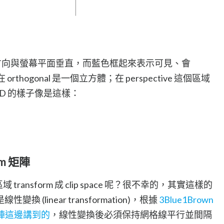
方向與螢幕平面垂直，而藍色框起來表示可見、會
區域，在 orthogonal 是一個立方體；在 perspective 這個區域
3D 的樣子像是這樣：
orm 矩陣
 transform 成 clip space 呢？很不幸的，其實這樣的
(linear transformation)，根據
3Blue1Brown
與矩陣這邊講到的
，線性變換後必須保持網格線平行並間隔