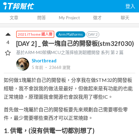
登入
文章
問答
My Project
徵才
聊天
Arm Platforms
DAY
2
2021 iThome 鐵人賽
4
[DAY 2] _ 做一塊自己的開發板(stm32f030)
基於ARM-M0架構MCU之落摔檢測韌體開發
系列 第
2
篇
Shortbread
5 年前
‧
23668
瀏覽
如何做1塊屬於自己的開發板，分享我在做STM32的開發板
經驗，我不會說我的做法是最好，但做起來是有功能的也能
正常燒錄，原理圖我會開源也會說我用了哪些IC。
首先做一塊屬於自己的開發板要先來規劃自己需要哪些零
件，最少需要哪些東西才可以正常燒錄。
1. 供電，(沒有供電一切都別想了)