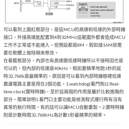
可以看到上圖紅框部分，是這MCU的高速和低速的外部時鐘
接口，外接高速能配置到4到32MHz這範圍外都會造成MCU
工作不正常或不能燒入，但預設都是8M，假如接16M就需
要在軟體上做除頻來修改。
在看籃框部分，內部也有高速跟低速時鐘所以不接時因也是
可以的，但內部的低速是40kHz，假如要精準地跑1秒的延
時32.768k是最精準的，原因是可以看到內部時鐘樹裡低速
震盪電路主要是用在2個功能，1.watchdog(看門狗)2.Real-
time clock(實時時鐘)，至於這兩個的作用是屬於比較進階的
部分，簡單說明1.看門口主要功能是檢測程式運行時有沒有
異常的執行時間，有的話可以讓MCU自動重製。2.實時時鐘
則是計數時間32.768kHz為計數1秒最精準的頻率。