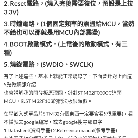
2. Reset電路，(燒入完後需要復位，預設是上拉
3.3V)
3. 時鐘電路，(1個固定頻率的震盪給MCU，當然
不給也可以那就是用MCU內部震盪)
4. BOOT啟動模式，(上電後的啟動模式，有三
種)
5. 燒錄電路，(SWDIO、SWCLK)
有了上述這些，基本上就能正常燒錄了，下面會針對上面這
5點做細部介紹
也會講解我的開發板原理圖，針對STM32F030CC這顆
MCU，跟STM32F103的開法板很類似。
在學嵌入式單晶片STM32有個東西一定要會看!(很重要)，看
不懂就去google翻譯，或去google搜尋那單字
1.Datasheet(資料手冊) 2.Reference manual(參考手冊)