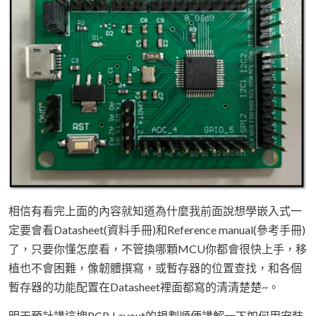
相信有看完上面的內容就知道為什麼我前面說想學嵌入式一
定要會看Datasheet(資料手冊)和Reference manual(參考手冊)
了，只要你懂怎麼看，不管換哪顆MCU你都會很快上手，移
植也不會困難，像韌體撰寫，或暫存器的位置查找，和各個
暫存器的功能配置在Datasheet裡面都寫的清清楚楚~。
明天預計講這塊PCB Layout的規劃順便講解一下如何用安裝