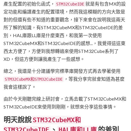
產生配置的初始化函式，
就是有包含MX的設
STM32CubeIDE
定功能和編譯產生的配置環境，然而我這模糊的方向大致是
對的但還有些不知道的重要觀念，接下來會在說明我這兩天
所了解的知識，有STM32CubeMX和STM32CubeIDE的差
別，HAL庫跟LL庫是什麼東西，和我第一次使用
STM32CubeMX和STM32CubeIDE的感想...，我覺得這這東
西太方便了，方便到我想轉過來使用STM32Cube系列了
XD，但這方便到讓我產生了一些感想。
總之，我還是十分建議學完標準庫開發方式再去學著使用
，等我分享完就會知道為甚麼
STM32CubeMX和STM32CubeIDE
我會這樣說了。
由於今天剛聽完線上研討會，立馬去載了STM32CubeMX和
STM32CubeIDE來使用到剛剛，就想來分享這些事情。
明天說說
STM32CubeMX和
、
的差別
STM32CubeIDE
HAL庫和LL庫