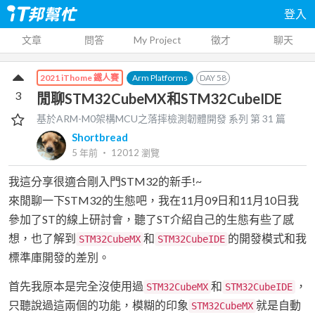
登入
文章
問答
My Project
徵才
聊天
Arm Platforms
DAY
58
2021 iThome 鐵人賽
3
閒聊STM32CubeMX和STM32CubeIDE
基於ARM-M0架構MCU之落摔檢測韌體開發
系列 第
31
篇
Shortbread
5 年前
‧
12012
瀏覽
我這分享很適合剛入門STM32的新手!~
來閒聊一下STM32的生態吧，我在11月09日和11月10日我
參加了ST的線上研討會，聽了ST介紹自己的生態有些了感
想，也了解到
和
的開發模式和我
STM32CubeMX
STM32CubeIDE
標準庫開發的差別。
首先我原本是完全沒使用過
和
，
STM32CubeMX
STM32CubeIDE
只聽說過這兩個的功能，模糊的印象
就是自動
STM32CubeMX