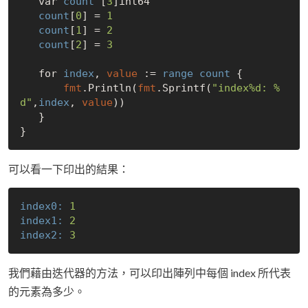
   var 
count
 [
3
]int64

count
[
0
] = 
1
count
[
1
] = 
2
count
[
2
] = 
3
   for 
index
, 
value
 := 
range
count
 {

fmt
.Println(
fmt
.Sprintf(
"index%d: %
d"
,
index
, 
value
))

   }

可以看一下印出的結果：
index0:
1
index1:
2
index2:
3
我們藉由迭代器的方法，可以印出陣列中每個 index 所代表
的元素為多少。