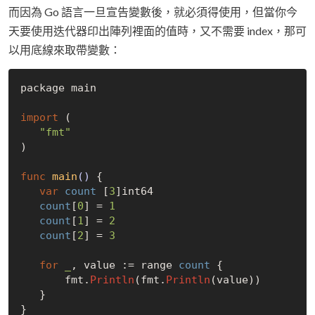
而因為 Go 語言一旦宣告變數後，就必須得使用，但當你今
天要使用迭代器印出陣列裡面的值時，又不需要 index，那可
以用底線來取帶變數：
package main

import
 (

"fmt"
)

func
main
()
 {

var
count
 [
3
]int64

count
[
0
] = 
1
count
[
1
] = 
2
count
[
2
] = 
3
for
_
, value := range 
count
 {

       fmt.
Println
(fmt.
Println
(value))

   }
