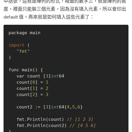
中括號，這就是陣列的形式，裡面的數字三，就是陣列的長
度，裡面只能裝三個元素，因為沒有填入元素，所以會印出
default 值。再來就是如何填入這些元素了：
package main

import
 (

"fmt"
)

func main() {

   var count [
3
]
int
64

   count[
0
] = 
1
   count[
1
] = 
2
   count[
2
] = 
3
   count2 := [
3
]
int
64{
4
,
5
,
6
}

   fmt.Println(count) 
// [1 2 3]
   fmt.Println(count2) 
// [4 5 6]