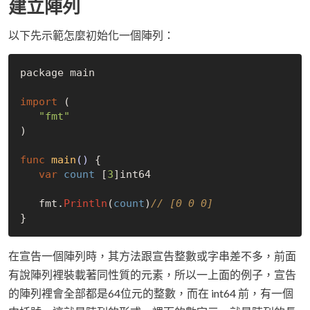
建立陣列
以下先示範怎麼初始化一個陣列：
package main

import
 (

"fmt"
)

func
main
()
 {

var
count
 [
3
]int64

   fmt.
Println
(
count
)
// [0 0 0]
在宣告一個陣列時，其方法跟宣告整數或字串差不多，前面
有說陣列裡裝載著同性質的元素，所以一上面的例子，宣告
的陣列裡會全部都是64位元的整數，而在 int64 前，有一個