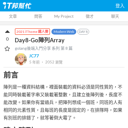
登入
文章
問答
My Project
徵才
聊天
Modern Web
DAY
8
2021 iThome 鐵人賽
0
Day8-Go陣列Array
golang後端入門分享
系列 第
8
篇
JC77
5 年前
‧
2052
瀏覽
前言
陣列是一種資料結構，裡面裝載的資料必須是同性質的，不
能同時裝載著字串又裝載著整數，且建立後陣列後，長度不
能改變。如果你有當過兵，把陣列想成一個班，同班的人有
相同的元素性質，且每班的長度是固定的，在排隊時，如果
有別班的排錯了，就等著倒大霉了。