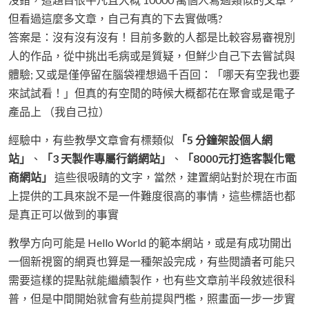
但看過這麼多文章，自己有真的下去實做嗎?
答案是：沒有沒有沒有！目前多數的人都是比較容易審視別
人的作品，從中挑出毛病或是質疑，但鮮少自己下去嘗試與
體驗; 又或是僅停留在腦袋裡想過千百回：「哪天有空我也要
來試試看！」但真的有空閒的時候大概都花在聚會或是電子
產品上 （我自己拉）
經驗中，有些教學文章會有標類似
「5 分鐘架設個人網
站」
、
「3 天製作專屬行銷網站」
、
「8000元打造客製化電
商網站」
這些很吸睛的文字，當然，建置網站對於現在市面
上提供的工具來說不是一件難度很高的事情，這些標語也都
是真正可以做到的事實
教學方向可能是 Hello World 的範本網站，或是有成功開出
一個新視窗的網頁也算是一種架設完成，有些閱讀者可能只
需要這樣的提點就能繼續製作，也有些文章前半段敘述很科
普，但是中間開始就會有些前提與門檻，照畫面一步一步實