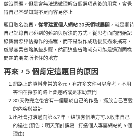
做沒問題，但是會無法透徹理解每個選項背後的用意，會覺
得自己基礎知識不足而容易停止
題目取名為
真，從零建置個人網站 30 天領域展開
，就是期待
自己記錄自己碰到的難題與解決的方式，從思考面向開始記
錄與實際評估操作的過程，而不是製作成功後反過來撰寫，
感覺容易省略某些步驟，然而這些省略就有可能是遇到同樣
問題的朋友所卡住的地方
再來，5 個肯定這題目的原因
網路上的資料非常的多元，有許多文件可以參考，不用
害怕在探索的路上會迷路或是求助無門
30 天做完之後會有一個屬於自己的作品，擺放自己喜愛
的內容與設計
出社會打滾邁向第 6.7 年，總該有個地方可以收集自己
的過往 (預告：明天預計撰寫 - 打造個人專屬網站的 5 個
理由)