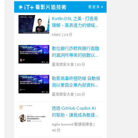
看影片追技術
看更多
Kotlin DSL 之美 - 打造易
理解、高表達力的領域專
用語言
MWC
|
24 分
數位銀行詐欺與銀行面臨
的漏洞所帶來的挑戰以及
AI 如何幫助
臺灣資安大會
|
30 分
勒索病毒終極防線 自動偵
測以鞏固企業內部資料安
全
臺灣資安大會
|
30 分
透過 GitHub Copilot AI
的幫助，讓我成為敏捷開
發人
Agile Summit 敏捷高峰會
|
40 分