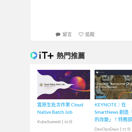
留言
追蹤
熱門推薦
雲原生批次作業 Cloud
KEYNOTE｜在
Native Batch Job
SmartNews 創
的改變」！特務
KubeSummit
|
30 分
「ACT」挑戰的
DevOpsDays
|
55 分