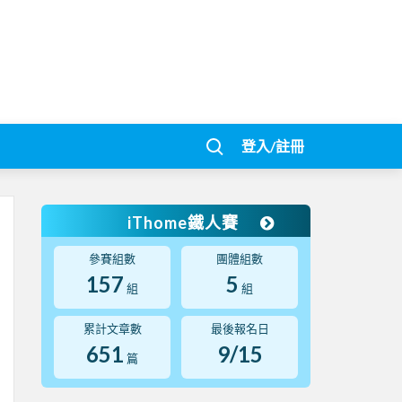
登入/註冊
iThome鐵人賽
參賽組數
團體組數
157
5
組
組
累計文章數
最後報名日
651
9/15
篇