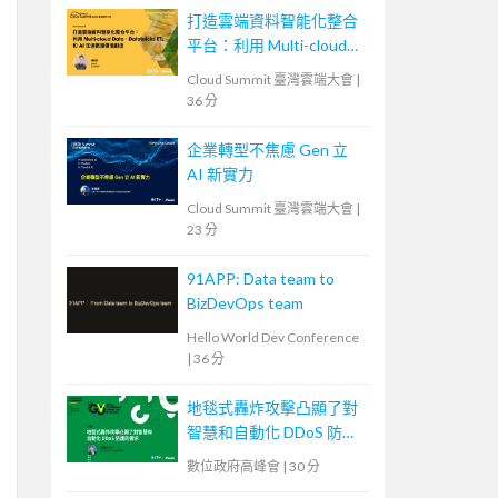
打造雲端資料智能化整合
平台：利用 Multi-cloud
Data、Databricks ETL 和
Cloud Summit 臺灣雲端大會
|
AI 加速數據價值創造
36 分
企業轉型不焦慮 Gen 立
AI 新實力
Cloud Summit 臺灣雲端大會
|
23 分
91APP: Data team to
BizDevOps team
Hello World Dev Conference
|
36 分
地毯式轟炸攻擊凸顯了對
智慧和自動化 DDoS 防護
的需求
數位政府高峰會
|
30 分