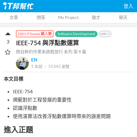
登入
文章
問答
My Project
徵才
聊天
Software Development
DAY
3
2021 iThome 鐵人賽
3
IEEE-754 與浮點數運算
微自幹的作業系統輕旅行
系列 第
8
篇
EN
5 年前
‧
51343
瀏覽
本文目標
IEEE-754
規範對於工程發展的重要性
認識浮點數
使用演算法改善浮點數運算時帶來的誤差問題
進入正題