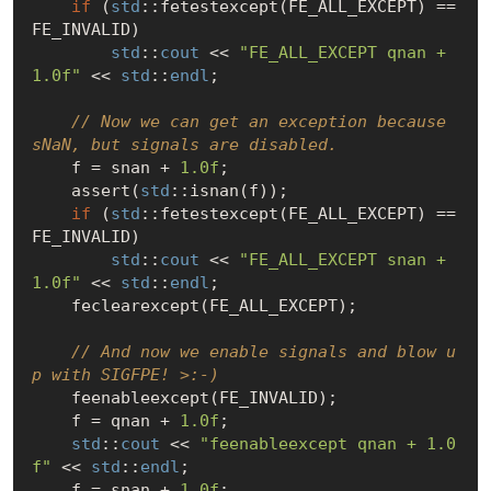
if
 (
std
::fetestexcept(FE_ALL_EXCEPT) == 
FE_INVALID)

std
::
cout
 << 
"FE_ALL_EXCEPT qnan + 
1.0f"
 << 
std
::
endl
;

// Now we can get an exception because 
sNaN, but signals are disabled.
    f = snan + 
1.0f
;

    assert(
std
::isnan(f));

if
 (
std
::fetestexcept(FE_ALL_EXCEPT) == 
FE_INVALID)

std
::
cout
 << 
"FE_ALL_EXCEPT snan + 
1.0f"
 << 
std
::
endl
;

    feclearexcept(FE_ALL_EXCEPT);

// And now we enable signals and blow u
p with SIGFPE! >:-)
    feenableexcept(FE_INVALID);

    f = qnan + 
1.0f
;

std
::
cout
 << 
"feenableexcept qnan + 1.0
f"
 << 
std
::
endl
;

    f = snan + 
1.0f