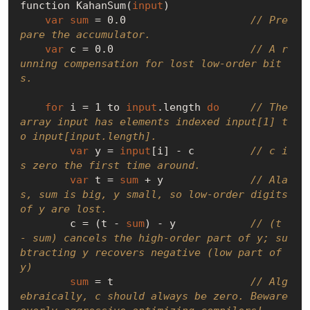
function KahanSum(
input
)

var
sum
 = 0.0                    
// Pre
pare the accumulator.
var
 c = 0.0                      
// A r
unning compensation for lost low-order bit
s.
for
 i = 1 to 
input
.length 
do
// The 
array input has elements indexed input[1] t
o input[input.length].
var
 y = 
input
[i] - c         
// c i
s zero the first time around.
var
 t = 
sum
 + y              
// Ala
s, sum is big, y small, so low-order digits 
of y are lost.
        c = (t - 
sum
) - y            
// (t 
- sum) cancels the high-order part of y; su
btracting y recovers negative (low part of 
y)
sum
 = t                      
// Alg
ebraically, c should always be zero. Beware 