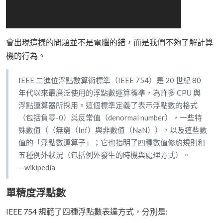
會出現這樣的問題並不是電腦的錯，而是我們不夠了解計算
機的行為。
IEEE 二進位浮點數算術標準（IEEE 754）是 20 世紀 80
年代以來最廣泛使用的浮點數運算標準，為許多 CPU 與
浮點運算器所採用。這個標準定義了表示浮點數的格式
（包括負零-0）與反常值（denormal number），一些特
殊數值（（無窮（Inf）與非數值（NaN）），以及這些數
值的「浮點數運算子」；它也指明了四種數值修約規則和
五種例外狀況（包括例外發生的時機與處理方式）。
--wikipedia
單精度浮點數
IEEE 754 規範了四種浮點數表達方式，分別是: