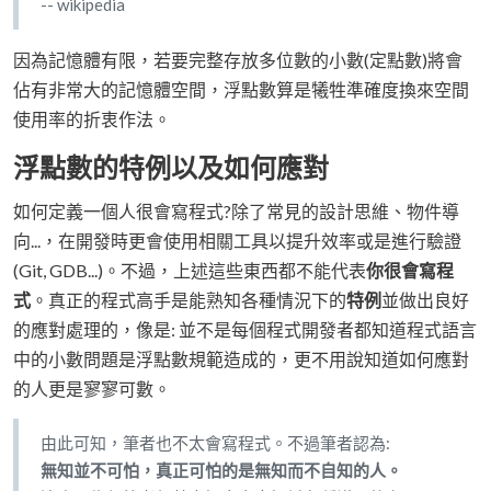
-- wikipedia
因為記憶體有限，若要完整存放多位數的小數(定點數)將會
佔有非常大的記憶體空間，浮點數算是犧牲準確度換來空間
使用率的折衷作法。
浮點數的特例以及如何應對
如何定義一個人很會寫程式?除了常見的設計思維、物件導
向...，在開發時更會使用相關工具以提升效率或是進行驗證
(Git, GDB...)。不過，上述這些東西都不能代表
你很會寫程
式
。真正的程式高手是能熟知各種情況下的
特例
並做出良好
的應對處理的，像是: 並不是每個程式開發者都知道程式語言
中的小數問題是浮點數規範造成的，更不用說知道如何應對
的人更是寥寥可數。
由此可知，筆者也不太會寫程式。不過筆者認為:
無知並不可怕，真正可怕的是無知而不自知的人。