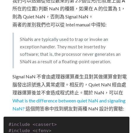
我們可以透過從低位數來的第 23 個位元(也就是上面
A
所在的位置) 判斷 NaN 的種類，如果在 A 的位置為 1，
則為 Quiet NaN，否則為 Signal NaN。
兩者的差別我們也可以從 Intel manual 中得知:
SNaNs are typically used to trap or invoke an
exception handler. They must be inserted by
software; that is, the processor never generates an
SNaN as a result of a floating-point operation.
Signal NaN 不會由處理器運算產生且對其做運算會對電
腦發出訊號進入異常處理。相反的，Quiet NaN 經由處
理器運算後並不會造成程式終止。關於 NaN，可以在
What is the difference between quiet NaN and signaling
NaN?
這個問答串中找到網友對兩種 NaN 設計的實驗:
#
include
<cassert>
#
include
<cfenv>