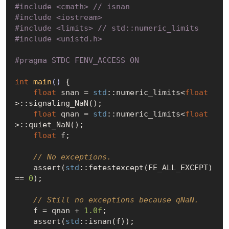
#
include
<cmath> // isnan
#
include
<iostream>
#
include
<limits> // std::numeric_limits
#
include
<unistd.h>
#
pragma
 STDC FENV_ACCESS ON
int
main
()
{

float
 snan = 
std
::numeric_limits<
float
>::signaling_NaN();

float
 qnan = 
std
::numeric_limits<
float
>::quiet_NaN();

float
 f;

// No exceptions.
    assert(
std
::fetestexcept(FE_ALL_EXCEPT) 
== 
0
);

// Still no exceptions because qNaN.
    f = qnan + 
1.0f
;

    assert(
std
::isnan(f));
