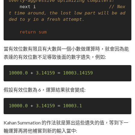
overly-aggressive optimizing compilers!
    next i                           
// Nex
t time around, the lost low part will be ad
ded to y in a fresh attempt.
return
sum
當有效位數有限且有大數與一個小數做運算時，就會因為能
表達的有效位數不足導致後面的數字遺失，例如:
10000.0
 + 
3.14159
 = 
10003.14159
假設有效位數為 6，運算結果就會變成:
10000.0
 + 
3.14159
 = 
10003.1
Kahan Summation 的作法就是算出這些遺失的值，等到下一
輪運算再將他補嘗到新的輸入當中: