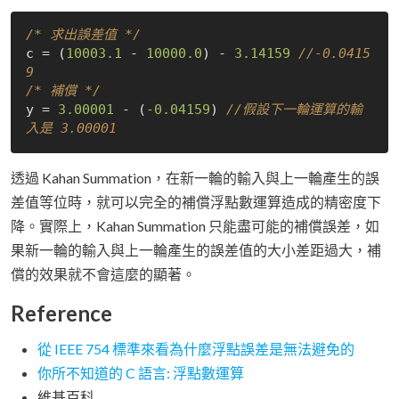
/* 求出誤差值 */
c = (
10003.1
 - 
10000.0
) - 
3.14159
//-0.0415
9
/* 補償 */
y = 
3.00001
 - (
-0.04159
) 
//假設下一輪運算的輸
入是 3.00001
透過 Kahan Summation，在新一輪的輸入與上一輪產生的誤
差值等位時，就可以完全的補償浮點數運算造成的精密度下
降。實際上，Kahan Summation 只能盡可能的補償誤差，如
果新一輪的輸入與上一輪產生的誤差值的大小差距過大，補
償的效果就不會這麼的顯著。
Reference
從 IEEE 754 標準來看為什麼浮點誤差是無法避免的
你所不知道的 C 語言: 浮點數運算
維基百科