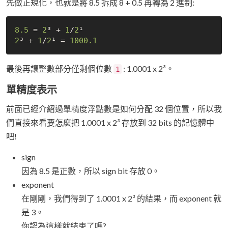
先做正規化，也就是將 8.5 拆成 8 + 0.5 再轉為 2 進制:
8.5
 = 
2
³ + 
1
/
2
2
³ + 
1
/
2
¹ = 
1000.1
最後再讓整數部分僅剩個位數
: 1.0001 x 2³。
1
單精度表示
前面已經介紹過單精度浮點數是如何分配 32 個位置，所以我
們直接來看要怎麼把 1.0001 x 2³ 存放到 32 bits 的記憶體中
吧!
sign
因為 8.5 是正數，所以 sign bit 存放 0。
exponent
在剛剛，我們得到了 1.0001 x 2³ 的結果，而 exponent 就
是 3。
你認為這樣就結束了嗎?