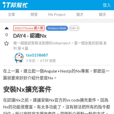
登入
文章
問答
My Project
徵才
聊天
Modern Web
DAY
4
2021 iThome 鐵人賽
0
DAY4 - 認識Nx
做一個面試官無法拒絕的sideproject，當一個全能的前端
系
列 第
4
篇
tso1158687
5 年前
‧
6739
瀏覽
在上一篇，建立起一個Angular+Nestjs的Nx專案，那麼這一
篇就要來好好介紹什麼是Nx。
安裝Nx擴充套件
在認識Nx之前，建議安裝Nx官方的vs code擴充套件。因為
Nx的功能很豐富，有太多功能了，沒有辦法把所有的指令都
記住，所以安裝官方擴充套件，用圖形介面點一點的方式，