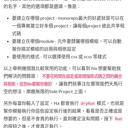
的名字，其他的選項都是選填，像是：
要建立在哪個 project - monorepo最大的好處就是可以在
一個專案建立好多個 project，讓每個project 彼此共享程
式碼
要建立在哪個module - 元件要隸屬哪個模組，可以自動
幫你搞定模組的註冊與相依設定
要使用的樣式 - 可以選擇使用 css 或 scss 等樣式
以上舉例幾個我比較常用的功能，可以看到 Nx 想要幫助我
們解決的問題是：
不要花時間在設定或是煩惱程式碼之間的耦合
，讓我們就專注在實現我們天馬行
與相依，這些Nx都幫你做好
空的想法，樂趣無限的Side Project 上面。
另外每當你輸入了設定，Nx 都會執行
模式，也就是
dryRun
幫你模擬執行你這些設定執行後的結果，看看是否正確或是
想要的，但是不會真的執行。直到確定沒有問題，按下
Run
的按鈕之後，才會真正執行。