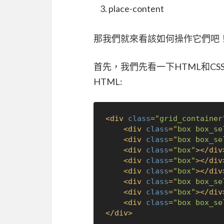
place-content
那我們就來看該如何操作它們吧
首先，我們先看一下HTML和CS
HTML:
<
div
class
=
"grid_container
<
div
class
=
"box box_se
<
div
class
=
"box box_se
<
div
class
=
"box"
>
</
div
<
div
class
=
"box"
>
</
div
<
div
class
=
"box"
>
</
div
<
div
class
=
"box box_se
<
div
class
=
"box"
>
</
div
<
div
class
=
"box box_se
</
div
>