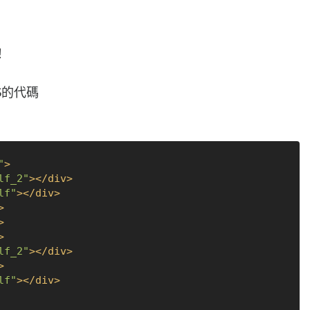
！
S的代碼
"
>
lf_2"
>
</
div
>
lf"
>
</
div
>
>
>
>
lf_2"
>
</
div
>
>
lf"
>
</
div
>