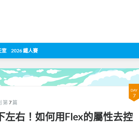
天室
2026 鐵人賽
DAY
7
列 第
7
篇
 - 上下左右！如何用Flex的屬性去控