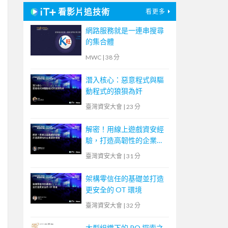
看影片追技術
看更多
網路服務就是一連串搜尋
的集合體
MWC
|
38 分
潛入核心：惡意程式與驅
動程式的狼狽為奸
臺灣資安大會
|
23 分
解密！用線上遊戲資安經
驗，打造高韌性的企業資
安環境
臺灣資安大會
|
31 分
架構零信任的基礎並打造
更安全的 OT 環境
臺灣資安大會
|
32 分
大型組織下的 PO 探索之