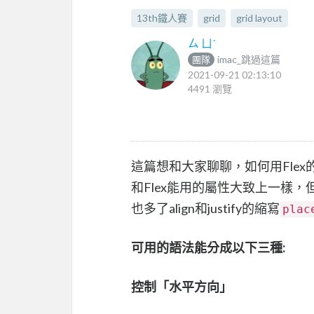
13th鐵人賽
grid
grid layout
ㄙ ㄩˊ
imac_跳過這篇
團隊
2021-09-21 02:13:10
4491 瀏覽
這篇想和大家聊聊，如何用Flex的
和Flex能用的屬性大致上一樣，
也多了align和justify的縮寫
plac
可用的語法能分成以下三種:
控制「水平方向」