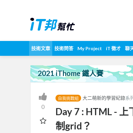
技術文章
技術問答
My Project
iT 徵才
聊
2021 iThome 鐵人賽
大二萌新的學習紀錄
系
自我挑戰組
0
Day 7 : HTML
制grid？