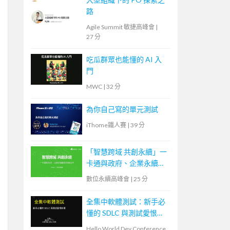
路
Agile Summit 敏捷高峰會
|
27 分
吃瓜群眾也能懂的 AI 入
門
MWC
|
32 分
為你自己寫的單元測試
iThome鐵人賽
|
39 分
「智慧跨域 共創永續」一
卡通與政府、企業永續創
新思維合作
數位永續高峰會
|
25 分
全集中軟體測試：新手必
懂的 SDLC 與測試愛恨糾
葛
Hello World Dev Conference