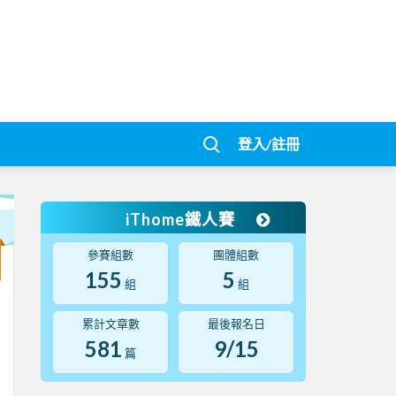
登入/註冊
iThome鐵人賽
參賽組數
團體組數
155
5
組
組
累計文章數
最後報名日
581
9/15
篇