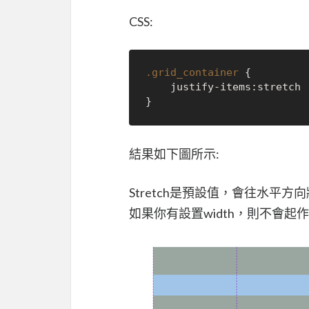
CSS:
.grid_container
 {

    justify-items:stretch | start | end | center;

結果如下圖所示:
Stretch是預設值，會往水平
如果你有設置width，則不會起