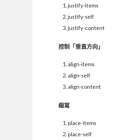
justify-items
justify-self
justify-content
控制「垂直方向」
align-items
align-self
align-content
縮寫
place-items
place-self