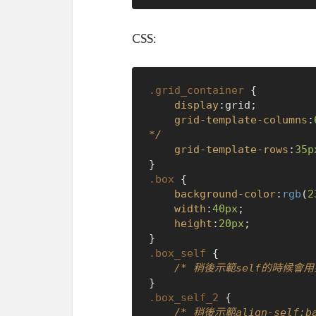
CSS:
.grid_container
 {

display
:grid;

grid-template-columns
:
*/
grid-template-rows
:
35p
.box
 {

background-color
:
rgb
(
2
width
:
40px
;

height
:
20px
;

.box_self
 {

/* 稍後示範self的時候會用
.box_self_2
 {

/* 稍後示範align-self: