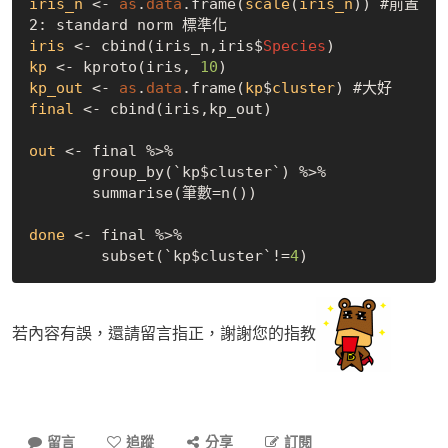
iris_n
 <- 
as
.
data
.frame(
scale
(
iris_n
)) #前置
2: standard norm 標準化
iris
 <- cbind(iris_n,iris$
Species
kp
 <- kproto(iris, 
10
kp_out
 <- 
as
.
data
.frame(
kp
$
cluster
) #大好
final
 <- cbind(iris,kp_out)

out
 <- final %>% 

       group_by(`kp$cluster`) %>% 

       summarise(筆數=n())

done
 <- final %>% 

        subset(`kp$cluster`!=
4
若內容有誤，還請留言指正，謝謝您的指教
留言
追蹤
分享
訂閱