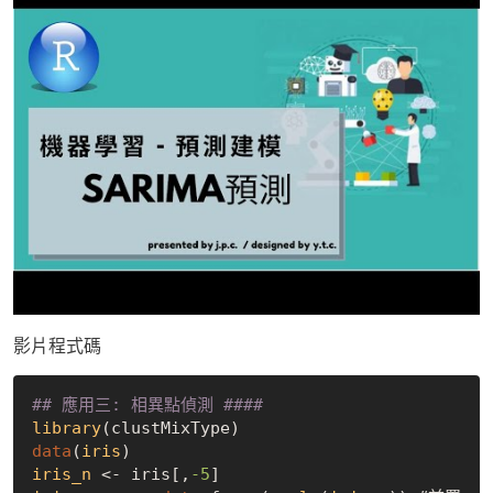
影片程式碼
## 應用三: 相異點偵測 ####
library
data
(
iris
)
iris_n
 <- iris[,
-5