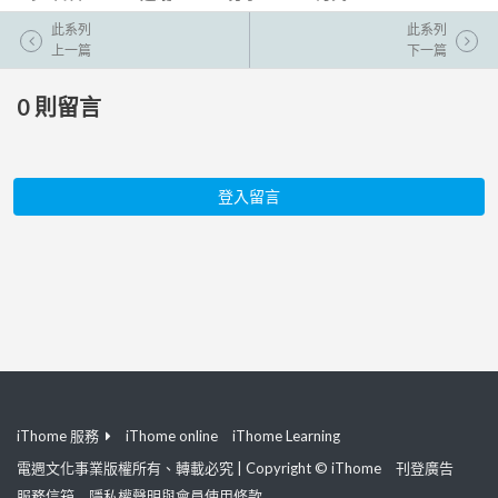
此系列
此系列
上一篇
下一篇
0
則留言
登入留言
iThome 服務
iThome online
iThome Learning
電週文化事業版權所有、轉載必究 | Copyright © iThome
刊登廣告
服務信箱
隱私權聲明與會員使用條款