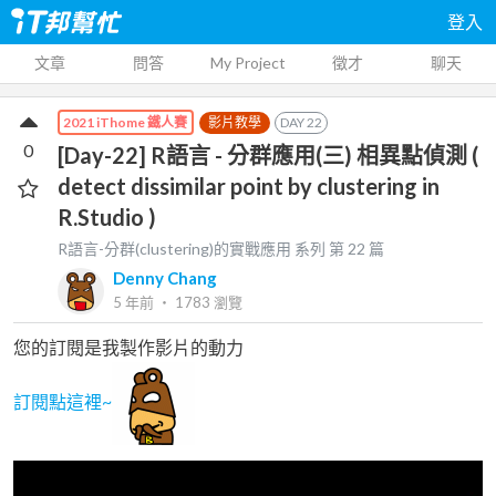
登入
文章
問答
My Project
徵才
聊天
影片教學
DAY
22
2021 iThome 鐵人賽
0
[Day-22] R語言 - 分群應用(三) 相異點偵測 (
detect dissimilar point by clustering in
R.Studio )
R語言-分群(clustering)的實戰應用
系列 第
22
篇
Denny Chang
5 年前
‧
1783
瀏覽
您的訂閱是我製作影片的動力
訂閱點這裡~