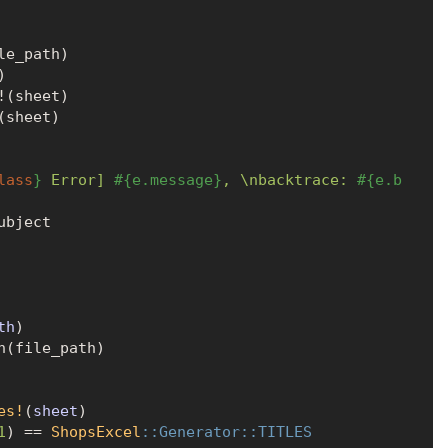
)

lass
}
 Error] 
#{e.message}
, \nbacktrace: 
#{e.b
bject

th
)

n(file_path)

es!
(
sheet
)

1
) == 
ShopsExcel
:
:Generator
:
:TITLES