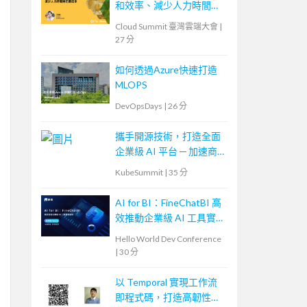
和效率、減少人力時間與
花費成本
Cloud Summit 臺灣雲端大會
|
27 分
如何透過Azure快速打造
MLOPS
DevOpsDays
|
26 分
攜手開源技術，打造全面
企業級 AI 平台 ─ 加速商
業創新，開啟 AI 時代新
KubeSummit
|
35 分
篇章
AI for BI：FineChatBI 高
效推動企業級 AI 工具實
戰落地
Hello World Dev Conference
|
30 分
以 Temporal 實現工作流
即程式碼，打造高韌性流