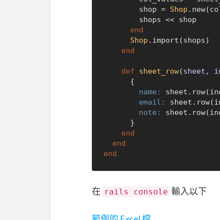
        shop = 
Shop
.new(co
        shops << shop

end
Shop
.import(shops)

end
def
sheet_row
(
sheet, i
      {

name:
 sheet.row(in
email:
 sheet.row(i
note:
 sheet.row(in
      }

end
end
end
在
輸入以下
rails console
範例的 Excel 檔