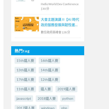
程
Hello World Dev Conference
|
30 分
大會主題演講 II【AI 時代
政府服務發展與韌性運作
的潛能及挑戰】
數位政府高峰會
|
28 分
熱門tag
15th鐵人賽
16th鐵人賽
13th鐵人賽
14th鐵人賽
17th鐵人賽
12th鐵人賽
11th鐵人賽
鐵人賽
2019鐵人賽
javascript
2018鐵人賽
python
2017鐵人賽
windows
php