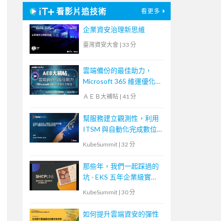
看影片追技術
看更多
企業資安治理新思維
臺灣資安大會
|
33 分
雲端備份的最佳助力，
Microsoft 365 維運優化
大解密！【宏碁資訊網路
ＡＥＢ大補帖
|
41 分
學堂】
幫服務建立觀測性，利用
ITSM 與自動化完成數位
企業最後一哩路
KubeSummit
|
32 分
那些年，我們一起踩過的
坑 - EKS 五年企業級實戰
分享
KubeSummit
|
30 分
如何提升雲端資安的彈性