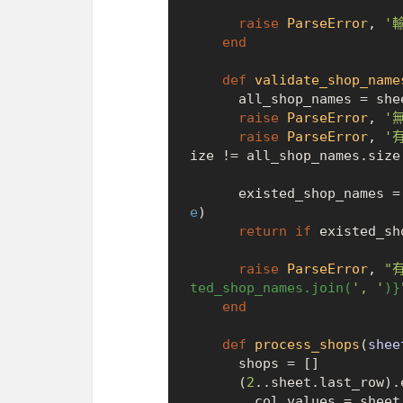
raise
ParseError
, 
'
end
def
validate_shop_name
      all_shop_names = s
raise
ParseError
, 
'
raise
ParseError
, 
'
ize != all_shop_names.size

      existed_shop_names =
e
)

return
if
 existed_sh
raise
ParseError
, 
"
ted_shop_names.join(
', '
)}
end
def
process_shops
(
shee
      shops = []

      (
2
..sheet.last_row).
        col_values = sheet_row(sheet, index)
