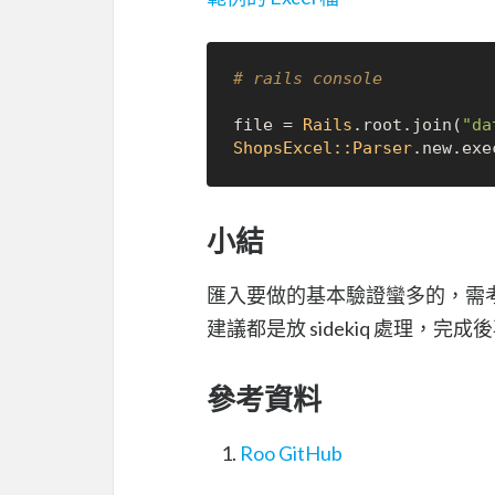
# rails console
file = 
Rails
.root.join(
"d
ShopsExcel::Parser
小結
匯入要做的基本驗證蠻多的，需
建議都是放 sidekiq 處理，
參考資料
Roo GitHub