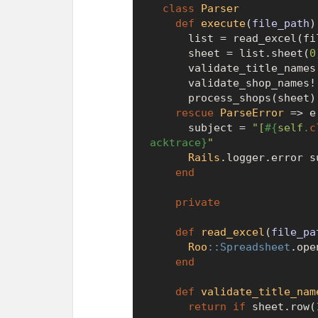
class
Parser
def
execute
(
file_path
)

      list = read_excel(file_path)

      sheet = list.sheet(
0
      validate_title_names!(sheet)

      validate_shop_names!(sheet)

      process_shops(sheet)

rescue
ParseError
 => e

      subject = 
"[
#{
self
.
c
acktrace}
"
Rails
.logger.error su
end
private
def
read_excel
(
file_pa
Roo
:
:Spreadsheet
.ope
end
def
validate_title_nam
return
if
 sheet.row(