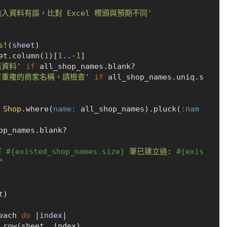
輸入資料有誤，比對 Excel 標頭與預期不同'
s!
(
sheet
)

heet.column(
1
)[
1
..-
1
]

無資料'
if
 all_shop_names.blank?

有重複的商家名稱，請檢查'
if
 all_shop_names.uniq.s
 
Shop
.where(
name:
 all_shop_names).pluck(
:nam
op_names.blank?

有 
#{existed_shop_names.size}
 筆已建立過: 
#{exis
"
t
)

each 
do
 |
index
|
