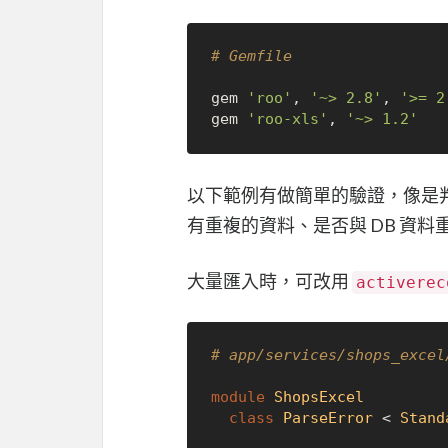
# Gemfile
gem 
'roo'
, 
'~> 2.8'
, 
'>= 2
gem 
'roo-xls'
, 
'~> 1.2'
以下範例有做簡單的驗證，像是判斷
有重複的資料、是否與 DB 資料
大量匯入時，可改用
activerec
# app/services/shops_excel
module
ShopsExcel
class
ParseError
 < 
Stand