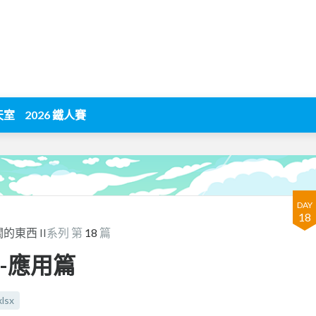
天室
2026 鐵人賽
DAY
18
關的東西 II
系列 第
18
篇
el-應用篇
xlsx