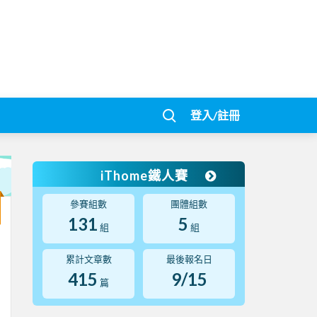
登入/註冊
iThome鐵人賽
參賽組數
團體組數
131
5
組
組
累計文章數
最後報名日
415
9/15
篇