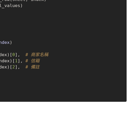
l_values)

ndex
)

dex)[
0
],  
# 商家名稱
ndex)[
1
], 
# 信箱
dex)[
2
],  
# 備註