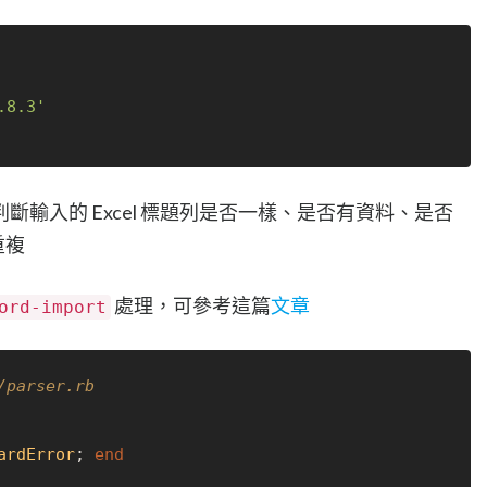
.8.3'
輸入的 Excel 標題列是否一樣、是否有資料、是否
重複
處理，可參考這篇
文章
ord-import
/parser.rb
ardError
; 
end