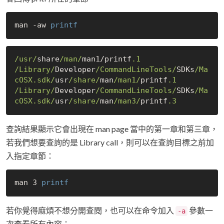
man -aw 
printf
/usr/
share
/man/
man1/printf
.1
/Library/
Developer
/CommandLineTools/
SDKs
/Ma
cOSX.sdk/
usr
/share/
man
/man1/
printf
.1
/Library/
Developer
/CommandLineTools/
SDKs
/Ma
cOSX.sdk/
usr
/share/
man
/man3/
printf
.3
查詢結果顯示它會出現在 man page 當中的第一章和第三章，
若我們想要查詢的是 Library call，則可以在查詢目標之前加
入指定章節：
man 3 
printf
若你覺得麻煩不想分開查閱，也可以在命令加入
參數一
-a
次查看所有內容：