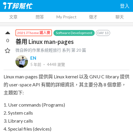
登入
文章
問答
My Project
徵才
聊天
Software Development
DAY
13
2021 iThome 鐵人賽
0
善用 Linux man-pages
微自幹的作業系統輕旅行
系列 第
20
篇
EN
5 年前
‧
4448
瀏覽
Linux man-pages 提供與 Linux kernel 以及 GNU C library 提供
的 user-space API 有關的詳細資訊，其主要分為 8 個章節，
主題如下:
1. User commands (Programs)
2. System calls
3. Library calls
4. Special files (devices)