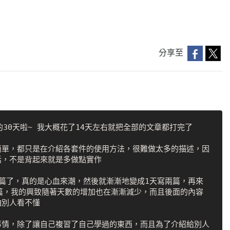
分享至
30天啦~ 我大概花了14天左右就把全部的文章都打完了

簡單，都只是在介紹各套件的使用方法，很難做太多的描述，因
，不是背起來就是多做點實作

篇了，真的是心血來潮，然後就漸漸地變成1天寫兩篇，再來
篇，我的興致隨著天數的增加也在漸漸減少，而且後面的內容
別人看不懂

事情，除了讓自己複習了自己學過的東西，而且為了介紹給別人