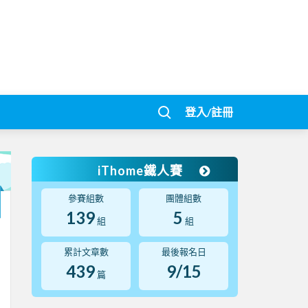
登入/註冊
iThome鐵人賽
參賽組數
團體組數
139
5
組
組
累計文章數
最後報名日
439
9/15
篇