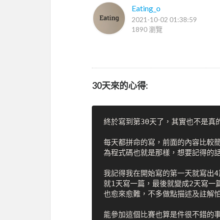
Eating_o
2021-10-02 01:38:59
1890 瀏覽
30天來的心得:
終於寫到第30天了，其實也不是真的
每天都拼命的寫，前面的內容比較
為程式碼也就是那樣，想要記得的話
我記得我在開始寫的第一天就寫出4
就1天寫一篇，最後就變成2天寫一
也愈來愈難，不多做點描述及註解怕
能參加這個比賽也算是件很不錯的