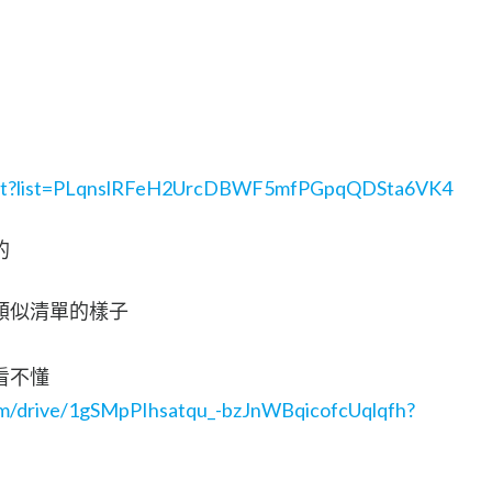
ylist?list=PLqnslRFeH2UrcDBWF5mfPGpqQDSta6VK4
的
類似清單的樣子
看不懂
com/drive/1gSMpPIhsatqu_-bzJnWBqicofcUqlqfh?