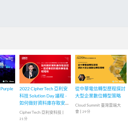
rple
2022 CipherTech 亞利安
從中華電信轉型歷程探討
科技 Solution Day 議程 -
大型企業數位轉型策略
如何做好資料庫存取安
Cloud Summit 臺灣雲端大
控，達成事前防護與事後
會
|
29 分
CipherTech 亞利安科技
|
追蹤稽核
21 分