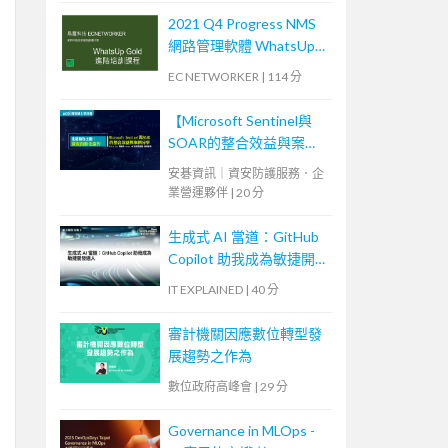
2021 Q4 Progress NMS
網路管理軟體 WhatsUp
Gold 進階培訓課程 (2)
EC NETWORKER
|
114 分
【Microsoft Sentinel與
SOAR的整合效益與案例
分享】
安碁資訊｜資安防護服務．企
業營運夥伴
|
20 分
生成式 AI 當道：GitHub
Copilot 助我成為敏捷開
發達人
IT EXPLAINED
|
40 分
審計機關因應數位轉型發
展趨勢之作為
數位政府高峰會
|
29 分
Governance in MLOps -