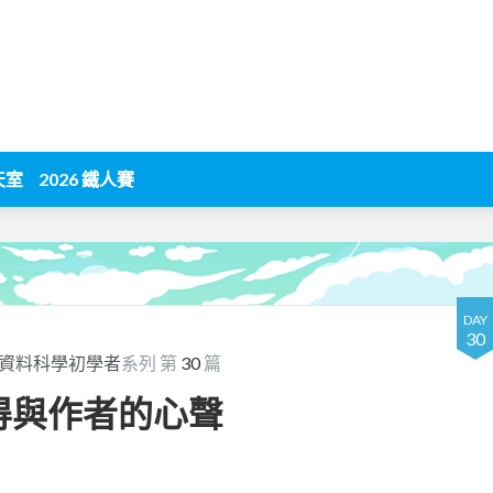
天室
2026 鐵人賽
DAY
30
成資料科學初學者
系列 第
30
篇
心得與作者的心聲