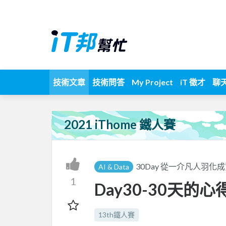
技術文章
技術問答
My Project
iT 徵才
聊
2021 iThome 鐵人賽
30Day 從一介凡人羽化
AI & Data
1
Day30-30天的
13th鐵人賽