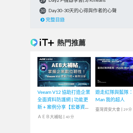
29
Day30-30天的心得與作者的心聲
30
完整目錄
熱門推薦
Veeam V12 協助打造企業
遊走紅隊與藍隊：Pu
全面資料防護網 | 功能更
Man 我的超人
新 + 案例分享【宏碁資訊
臺灣資安大會
|
29 分
網路學堂】
ＡＥＢ大補帖
|
43 分