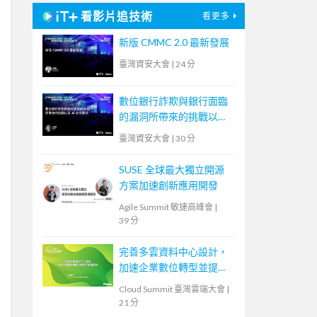
看影片追技術
看更多
新版 CMMC 2.0 最新發展
臺灣資安大會
|
24 分
數位銀行詐欺與銀行面臨
的漏洞所帶來的挑戰以及
AI 如何幫助
臺灣資安大會
|
30 分
SUSE 全球最大獨立開源
方案加速創新應用開發
Agile Summit 敏捷高峰會
|
39 分
完善多雲資料中心設計，
加速企業數位轉型並提升
營運韌性
Cloud Summit 臺灣雲端大會
|
21 分