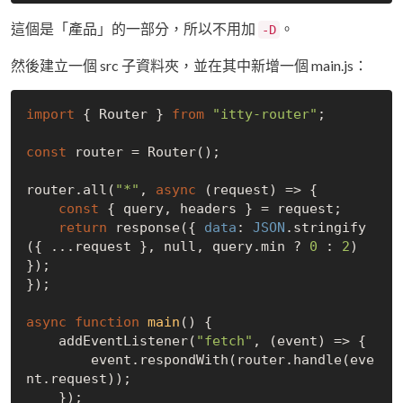
這個是「產品」的一部分，所以不用加
。
-D
然後建立一個 src 子資料夾，並在其中新增一個 main.js：
import
 { Router } 
from
"itty-router"
;

const
 router = Router();

router.all(
"*"
, 
async
 (request) => {

const
 { query, headers } = request;

return
 response({ 
data
: 
JSON
.stringify
({ ...request }, 
null
, query.min ? 
0
 : 
2
) 
});

});

async
function
main
(
) 
{

    addEventListener(
"fetch"
, (event) => {

        event.respondWith(router.handle(eve
nt.request));

    });
