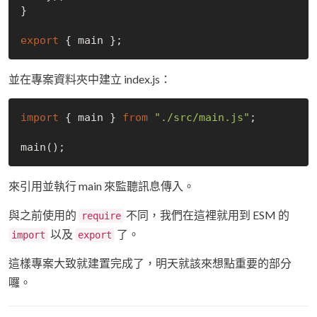
}

export
並在專案資料夾中建立 index.js：
import
 { main } 
from
"./src/main.js"
;

來引用並執行 main 來監聽訊息傳入。
與之前使用的
不同，我們在這裡就用到 ESM 的
require
以及
了。
import
export
這樣專案大致就建置完成了，明天就該來想點重要的部分
囉。