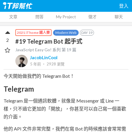
登入
文章
問答
My Project
徵才
聊天
Modern Web
DAY
19
2021 iThome 鐵人賽
2
#19 Telegram Bot 起手式
JavaScript Easy Go!
系列 第
19
篇
JacobLinCool
5 年前
‧
2928
瀏覽
今天開始做我們的 Telegram Bot！
Telegram
Telegram 是一個通訊軟體，就像是 Messenger 或 Line 一
樣，只不過它更加的「開放」，你甚至可以自己寫一個喜歡
的介面。
他的 API 文件非常完整，我們在寫 Bot 的時候應該會常常需