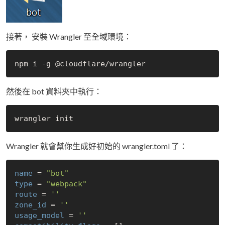
接著， 安裝 Wrangler 至全域環境：
然後在 bot 資料夾中執行：
Wrangler 就會幫你生成好初始的 wrangler.toml 了：
name
 = 
"bot"
type
 = 
"webpack"
route
 = 
''
zone_id
 = 
''
usage_model
 = 
''