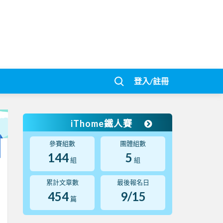
登入/註冊
iThome鐵人賽
參賽組數
團體組數
144
5
組
組
累計文章數
最後報名日
454
9/15
篇