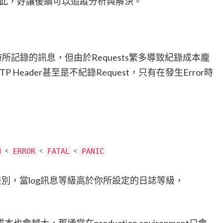
紀錄在此，好讓後續可以追蹤分析與解決。
時所記錄的訊息，但由於Requests繁多導致紀錄成本龐
Header甚至是不紀錄Request，只有在發生Error時
<
<
<
N
ERROR
FATAL
PANIC
差別，當log訊息等級高於你所設定的日誌等級，
越大，那通常在production environment只會