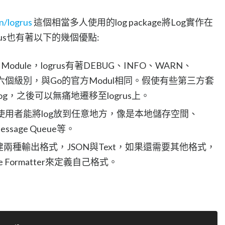
n/logrus
這個相當多人使用的log package將Log實作在
logrus也有著以下的幾個優點:
Module，logrus有著DEBUG、INFO、WARN、
IC這六個級別，與Go的官方Modul相同。假使有些第三方套
g，之後可以無痛地遷移至logrus上。
使用者能將log放到任意地方，像是本地儲存空間、
Message Queue等。
rus內建兩種輸出格式，JSON與Text，如果還需要其他格式，
e Formatter來定義自己格式。