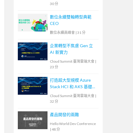
架構
30 分
數位永續雙軸轉型典範
CEO
數位永續高峰會
|
31 分
企業轉型不焦慮 Gen 立
AI 新實力
Cloud Summit 臺灣雲端大會
|
23 分
打造超大型規模 Azure
Stack HCI 和 AKS 基礎架
構
Cloud Summit 臺灣雲端大會
|
32 分
產品開發的兩難
Hello World Dev Conference
|
48 分