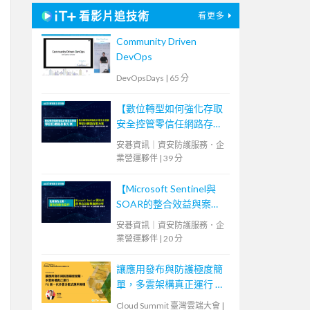
看影片追技術
看更多
Community Driven
DevOps
DevOpsDays
|
65 分
【數位轉型如何強化存取
安全控管零信任網路存取
方案】
安碁資訊｜資安防護服務．企
業營運夥伴
|
39 分
【Microsoft Sentinel與
SOAR的整合效益與案例
分享】
安碁資訊｜資安防護服務．企
業營運夥伴
|
20 分
讓應用發布與防護極度簡
單，多雲架構真正運行 ─
F5 新一代多雲分散式應用
Cloud Summit 臺灣雲端大會
|