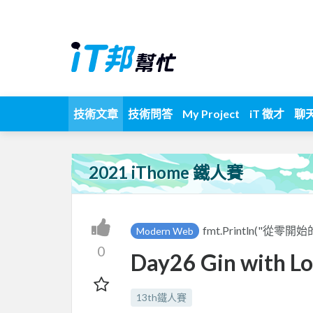
技術文章
技術問答
My Project
iT 徵才
聊
2021 iThome 鐵人賽
fmt.Println("從零開始
Modern Web
0
Day26 Gin with L
13th鐵人賽