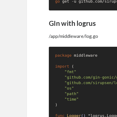
go
GIn with logrus
/app/middleware/log.go
package
 middleware

import
 (

"fmt"
"github.com/gin-gonic/
"github.com/sirupsen/l
"os"
"path"
"time"
)

func
Logger
()
 *logrus.Logge