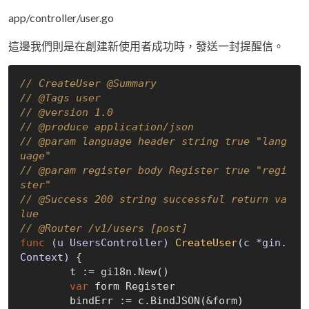
app/controller/user.go
這邊我們則是在創建新使用者成功時，發送一封提醒信。
// CreateUser @Summary
// @Tags user
// @version 1.0
// @produce application/json
// @param language header string true "lang
uage"
// @param register body Register true "regi
ster"
// @Success 200 string successful return va
lue
// @Router /v1/users [post]
func
(u UsersController)
CreateUser
(c *gin.
Context)
 {

	t := gi18n.New()

var
 form Register

	bindErr := c.BindJSON(&form)
