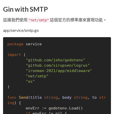
Gin with SMTP
這邊我們使用
這個官方的標準庫來實現功能。
"net/smtp"
app/service/smtp.go
package
 service

import
 (

"github.com/joho/godotenv"
"github.com/sirupsen/logrus"
"ironman-2021/app/middleware"
"net/smtp"
"os"
)

func
Send
(title 
string
, body 
string
, to 
str
ing
)
 {

	envErr := godotenv.Load()

if
 envErr != 
nil
 {
