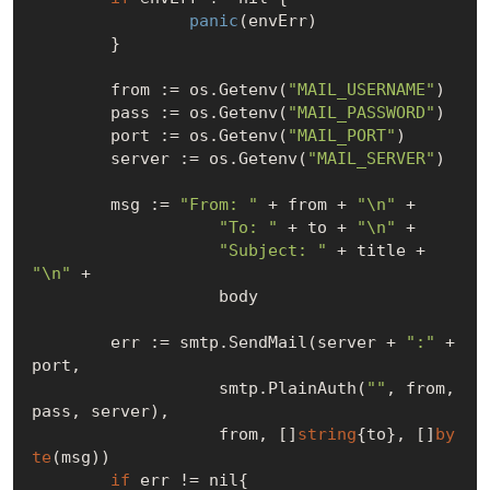
panic
(envErr)

	}

	from := os.Getenv(
"MAIL_USERNAME"
)

	pass := os.Getenv(
"MAIL_PASSWORD"
)

	port := os.Getenv(
"MAIL_PORT"
)

	server := os.Getenv(
"MAIL_SERVER"
)

	msg := 
"From: "
 + from + 
"\n"
 +

"To: "
 + to + 
"\n"
 +

"Subject: "
 + title + 
"\n"
 +

		   body

	err := smtp.SendMail(server + 
":"
 + 
port,

		   smtp.PlainAuth(
""
, from, 
pass, server),

		   from, []
string
{to}, []
by
te
(msg))

if
 err != 
nil
{
