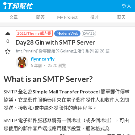
登入
文章
問答
My Project
徵才
聊天
Modern Web
DAY
28
2021 iThome 鐵人賽
0
Day28 Gin with SMTP Server
fmt.Println("從零開始的Golang生活")
系列 第
28
篇
flynncanfly
5 年前
‧
2520
瀏覽
What is an SMTP Server?
SMTP 全名為
Simple Mail Transfer Protocol
簡單郵件傳輸
協議，它是郵件服務器用來在電子郵件發件人和收件人之間
發送、接收和/或中繼外發郵件的應用程序。
SMTP 電子郵件服務器將有一個地址（或多個地址），可由
您使用的郵件客戶端或應用程序設置，通常格式為