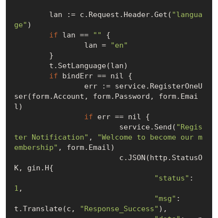
	lan := c.Request.Header.Get(
"langua
ge"
)

if
 lan == 
""
 {

		lan = 
"en"
	}

	t.SetLanguage(lan)

if
 bindErr == 
nil
 {

		err := service.RegisterOneU
ser(form.Account, form.Password, form.Emai
l)

if
 err == 
nil
 {

			service.Send(
"Regis
ter Notification"
, 
"Welcome to become our m
embership"
, form.Email)

			c.JSON(http.StatusO
K, gin.H{

"status"
: 
1
,

"msg"
:    
t.Translate(c, 
"Response_Success"
),
