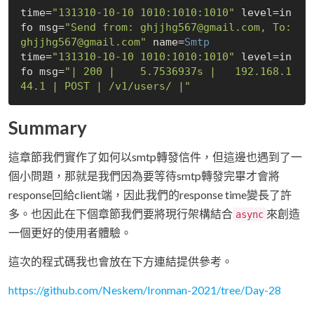
time=
"131310-10-10 1010:1010:1010"
 level=in
fo msg=
"Send from: ghjjhg567@gmail.com, To: 
ghjjhg567@gmail.com"
 name=
Smtp
time=
"131310-10-10 1010:1010:1010"
 level=in
fo msg=
"| 200 |    5.7536937s |   192.168.1
44.1 | POST | /v1/users/ |"
Summary
這章節我們實作了如何以smtp轉發信件，但這邊也遇到了一
個小問題，那就是我們因為要等待smtp轉發完畢才會將
response回給client端，因此我們的response time變長了許
多。也因此在下個章節我們要將現行架構結合
來創造
async
一個更好的使用者體驗。
這次的程式碼我也會放在下方連結提供參考。
https://github.com/Neskem/Ironman-2021/tree/Day-28