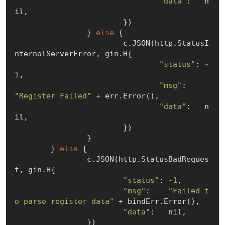
"data"
:   
n
il
,

			})

		} 
else
 {

			c.JSON(http.StatusI
nternalServerError, gin.H{

"status"
: 
-
1
,

"msg"
:    
"Register Failed"
 + err.Error(),

"data"
:   
n
il
,

			})

		}

	} 
else
 {

		c.JSON(http.StatusBadReques
t, gin.H{

"status"
: 
-1
,

"msg"
:    
"Failed t
o parse register data"
 + bindErr.Error(),

"data"
:   
nil
,

		})
