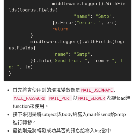
		middleware.Logger().WithFie
lds(logrus.Fields{

"name"
: 
"Smtp"
,

		}).Error(
"error: "
, err)

return
	}

	middleware.Logger().WithFields(logr
us.Fields{

"name"
: 
"Smtp"
,

	}).Info(
"Send from: "
, from + 
", T
o: "
, to)

首先將會使用到的環境變數像是
,
MAIL_USERNAME
,
與
都給load進
MAIL_PASSWORD
MAIL_PORT
MAIL_SERVER
function來使用。
接下來則是將subject與body給寫入mail並send給Smtp
進行轉發。
最後則是將轉發成功與否的訊息給寫入log當中