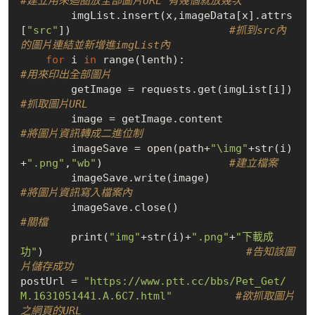
#建立用來迴圈放全部圖片URL 有幾個就放幾次
        imgList.insert(x,imageData[x].attrs
[
"src"
])                         
#抓到src內
的圖片連結並新增進imgList內
for
 i 
in
 range(lenth):            
#用來印出全部圖片
        
#抓取圖片URL
        image = getImage.
#將圖片資訊轉成二進位制
        imageSave = open(path+
"\img"
+str(i)
+
".png"
,
"wb"
)                    
#建立檔案
        imageSave.write(ima
#將圖片資訊寫入檔案內
        imageSave.close()       
#關檔
        print(
"img"
+str(i)+
".png"
+
"下載成
功"
)                                
#告知該圖
片儲存成功
postUrl = 
"https://www.ptt.cc/bbs/Pet_Get/
M.1631051441.A.6C7.html"
#欲抓取圖片
之網頁的URL