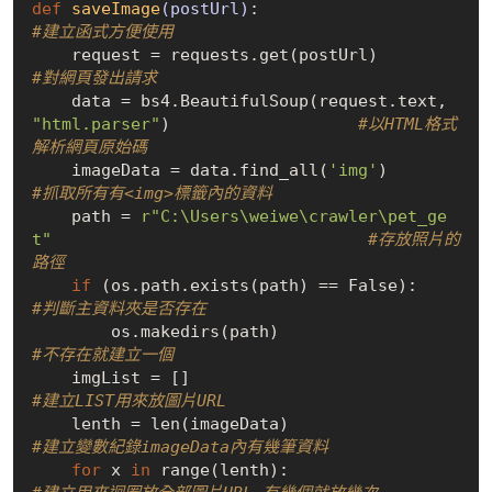
def
saveImage
(postUrl)
:
#建立函式方便使用
    request = request
#對網頁發出請求
    data = bs4.BeautifulSoup(request.text, 
"html.parser"
)                   
#以HTML格式
解析網頁原始碼
    imageData = data.find_all(
'img'
)         
#抓取所有有<img>標籤內的資料
    path = 
r"C:\Users\weiwe\crawler\pet_ge
t"
#存放照片的
路徑
if
 (os.path.exists(path) == 
False
):      
#判斷主資料夾是否存在
        os.makedirs(path)       
#不存在就建立一個
    imgList = []                      
#建立LIST用來放圖片URL
    lenth = len(imageData)     
#建立變數紀錄imageData內有幾筆資料
for
 x 
in
 range(lenth):            