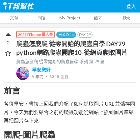
登入
文章
問答
My Project
徵才
聊天
AI & Data
DAY
29
2021 iThome 鐵人賽
0
爬蟲怎麼爬 從零開始的爬蟲自學 DAY29
python網路爬蟲開爬10-從網頁爬取圖片
爬蟲怎麼爬 從零開始的爬蟲自學
系列 第
29
篇
早安您好
5 年前
‧
6348
瀏覽
前言
各位早安，書接上回我們介紹了如何抓取圖片 URL 並儲存圖
片，今天我們要結合之前的爬蟲功能從網站上抓到圖片連結
再把圖片存下來
開爬-圖片爬蟲