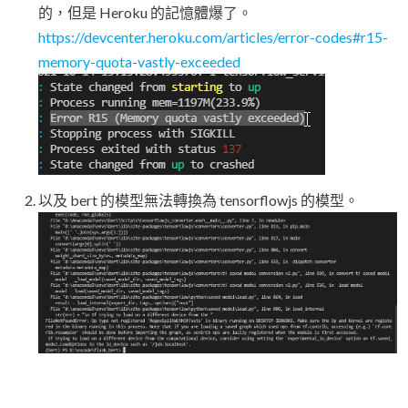
的，但是 Heroku 的記憶體爆了。
https://devcenter.heroku.com/articles/error-codes#r15-
memory-quota-vastly-exceeded
以及 bert 的模型無法轉換為 tensorflowjs 的模型。