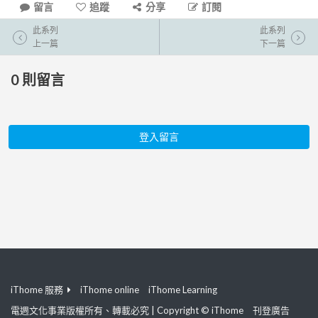
留言
追蹤
分享
訂閱
此系列
此系列
上一篇
下一篇
0
則留言
登入留言
iThome 服務
iThome online
iThome Learning
電週文化事業版權所有、轉載必究 | Copyright © iThome
刊登廣告