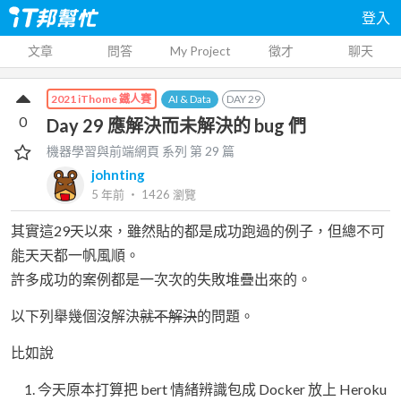
登入
文章
問答
My Project
徵才
聊天
AI & Data
DAY
29
2021 iThome 鐵人賽
0
Day 29 應解決而未解決的 bug 們
機器學習與前端網頁
系列 第
29
篇
johnting
5 年前
‧
1426
瀏覽
其實這29天以來，雖然貼的都是成功跑過的例子，但總不可
能天天都一帆風順。
許多成功的案例都是一次次的失敗堆疊出來的。
以下列舉幾個沒解決
就不解決
的問題。
比如說
今天原本打算把 bert 情緒辨識包成 Docker 放上 Heroku