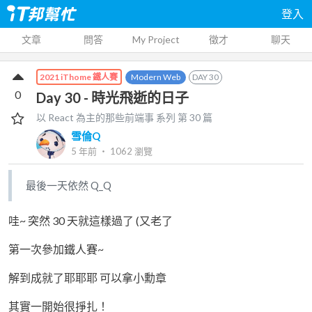
登入
文章
問答
My Project
徵才
聊天
Modern Web
DAY
30
2021 iThome 鐵人賽
0
Day 30 - 時光飛逝的日子
以 React 為主的那些前端事
系列 第
30
篇
雪倫Q
5 年前
‧
1062
瀏覽
最後一天依然 Q_Q
哇~ 突然 30 天就這樣過了 (又老了
第一次參加鐵人賽~
解到成就了耶耶耶 可以拿小勳章
其實一開始很掙扎！