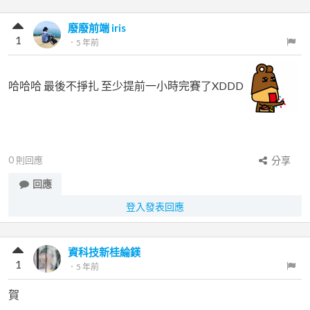
廢廢前端 iris
1
．
5 年前
哈哈哈 最後不掙扎 至少提前一小時完賽了XDDD
0
則回應
分享
回應
登入發表回應
資科技新桂綸鎂
1
．
5 年前
賀