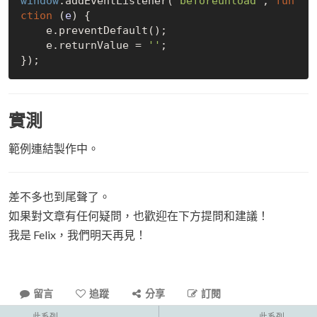
window
.addEventListener(
'beforeunload'
, 
fun
ction
 (
e
) 
{

    e.preventDefault();

    e.returnValue = 
''
;

實測
範例連結製作中。
差不多也到尾聲了。
如果對文章有任何疑問，也歡迎在下方提問和建議！
我是 Felix，我們明天再見！
留言
追蹤
分享
訂閱
此系列
此系列