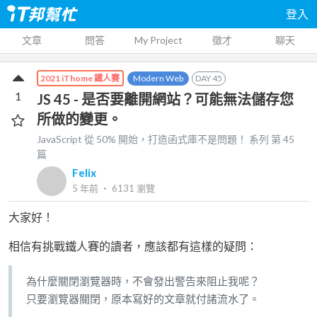
登入
文章
問答
My Project
徵才
聊天
Modern Web
DAY
45
2021 iThome 鐵人賽
1
JS 45 - 是否要離開網站？可能無法儲存您
所做的變更。
JavaScript 從 50% 開始，打造函式庫不是問題！
系列 第
45
篇
Felix
5 年前
‧
6131
瀏覽
大家好！
相信有挑戰鐵人賽的讀者，應該都有這樣的疑問：
為什麼關閉瀏覽器時，不會發出警告來阻止我呢？
只要瀏覽器關閉，原本寫好的文章就付諸流水了。
…