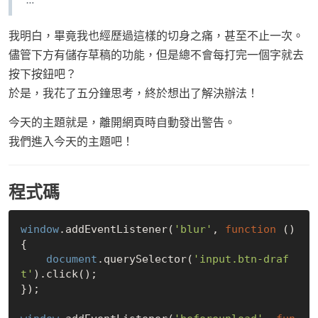
我明白，畢竟我也經歷過這樣的切身之痛，甚至不止一次。
儘管下方有儲存草稿的功能，但是總不會每打完一個字就去
按下按鈕吧？
於是，我花了五分鐘思考，終於想出了解決辦法！
今天的主題就是，離開網頁時自動發出警告。
我們進入今天的主題吧！
程式碼
window
.addEventListener(
'blur'
, 
function
 (
) 
{

document
.querySelector(
'input.btn-draf
t'
).click();

});
