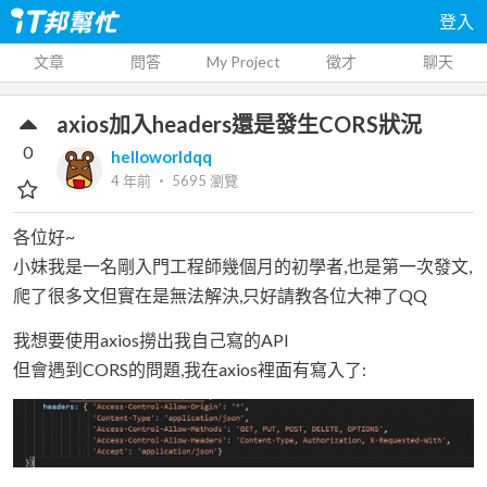
登入
文章
問答
My Project
徵才
聊天
axios加入headers還是發生CORS狀況
0
helloworldqq
4 年前
‧
5695
瀏覽
各位好~
小妹我是一名剛入門工程師幾個月的初學者,也是第一次發文,
爬了很多文但實在是無法解決,只好請教各位大神了QQ
我想要使用axios撈出我自己寫的API
但會遇到CORS的問題,我在axios裡面有寫入了: