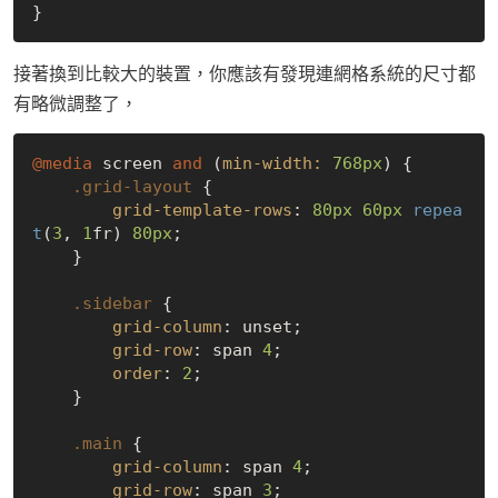
接著換到比較大的裝置，你應該有發現連網格系統的尺寸都
有略微調整了，
@media
 screen 
and
 (
min-width:
768px
) {

.grid-layout
 {

grid-template-rows
: 
80px
60px
repea
t
(
3
, 
1
fr) 
80px
;

    }

.sidebar
 {

grid-column
: unset;

grid-row
: span 
4
;

order
: 
2
;

    }

.main
 {

grid-column
: span 
4
;

grid-row
: span 
3
;
