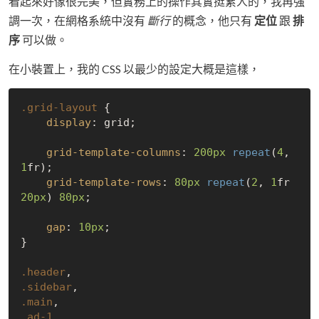
看起來好像很完美，但實務上的操作其實挺累人的，我再強
調一次，在網格系統中沒有
斷行
的概念，他只有
定位
跟
排
序
可以做。
在小裝置上，我的 CSS 以最少的設定大概是這樣，
.grid-layout
 {

display
: grid;

grid-template-columns
: 
200px
repeat
(
4
, 
1
fr);

grid-template-rows
: 
80px
repeat
(
2
, 
1
fr 
20px
) 
80px
;

gap
: 
10px
;

}

.header
.sidebar
.main
.ad-1