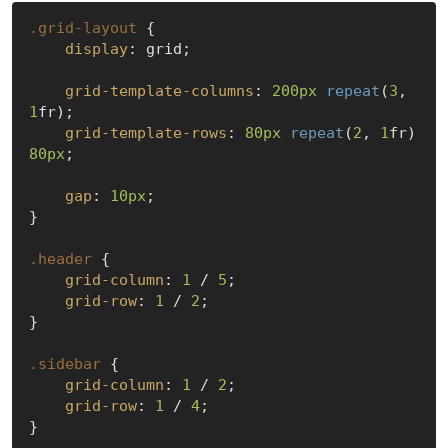
.grid-layout
 {

display
: grid;

grid-template-columns
: 
200px
repeat
(
3
, 
1
fr);

grid-template-rows
: 
80px
repeat
(
2
, 
1
fr) 
80px
;

gap
: 
10px
;

}

.header
 {

grid-column
: 
1
 / 
5
;

grid-row
: 
1
 / 
2
;

}

.sidebar
 {

grid-column
: 
1
 / 
2
;

grid-row
: 
1
 / 
4
;

}
