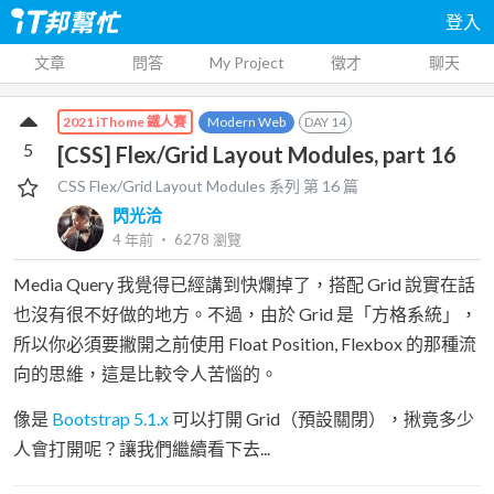
登入
文章
問答
My Project
徵才
聊天
Modern Web
DAY
14
2021 iThome 鐵人賽
5
[CSS] Flex/Grid Layout Modules, part 16
CSS Flex/Grid Layout Modules
系列 第
16
篇
閃光洽
4 年前
‧
6278
瀏覽
Media Query 我覺得已經講到快爛掉了，搭配 Grid 說實在話
也沒有很不好做的地方。不過，由於 Grid 是「方格系統」，
所以你必須要撇開之前使用 Float Position, Flexbox 的那種流
向的思維，這是比較令人苦惱的。
像是
Bootstrap 5.1.x
可以打開 Grid（預設關閉），揪竟多少
人會打開呢？讓我們繼續看下去...