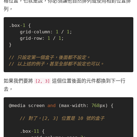
格位置，也就是說，你必須讓他自然排列或使用相對位置排
列，
.box
-1
 {

    grid-column: 
1
 / 
1
;

    grid-row: 
1
 / 
1
;

}

// 只設定第一個盒子，後面都不設定。
// 以上述的例子，甚至全部都不設定也可以。
如果我們要將
這個位置後面的元件都換到下一行
[2, 3]
去，
@media screen 
and
 (max-width: 
768
px) {

// 對了，[2, 3] 位置是 10 號的盒子
    .box
-11
 {
