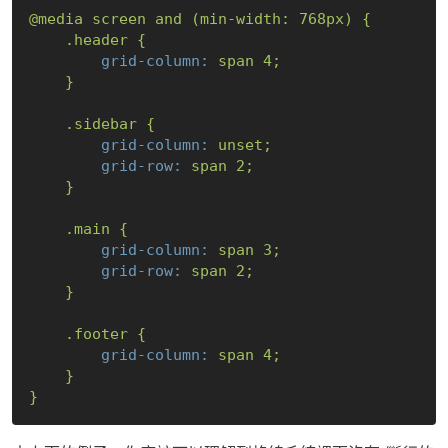
@media
screen
and
(min-width:
768px)
{
.header
{
grid-column:
span
4
;
}
.sidebar
{
grid-column:
unset;
grid-row:
span
2
;
}
.main
{
grid-column:
span
3
;
grid-row:
span
2
;
}
.footer
{
grid-column:
span
4
;
}
}