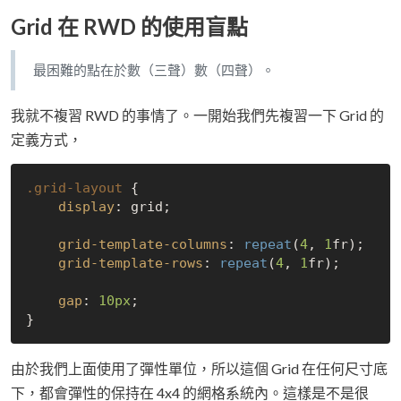
Grid 在 RWD 的使用盲點
最困難的點在於數（三聲）數（四聲）。
我就不複習 RWD 的事情了。一開始我們先複習一下 Grid 的
定義方式，
.grid-layout
 {

display
: grid;

grid-template-columns
: 
repeat
(
4
, 
1
fr);

grid-template-rows
: 
repeat
(
4
, 
1
fr);

gap
: 
10px
;

由於我們上面使用了彈性單位，所以這個 Grid 在任何尺寸底
下，都會彈性的保持在 4x4 的網格系統內。這樣是不是很