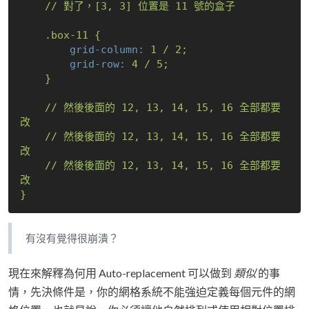
//
對了，[3,
3
]
位置是
11
號的盒子
.box-11
{
grid-column:
1
/
2
;
grid-row:
4
/
5
;
}
//
然後後面的
12
,
13
,
14
,
15
,
16
全部都要
改
//
然後後面的
12
,
13
,
14
,
15
,
16
全部都要
改
//
然後後面的
12
,
13
,
14
,
15
,
16
全部都要
改
}
有沒有覺得很崩潰？
現在來解釋為何用 Auto-replacement 可以做到
類似
的事
情，先決條件是，你的網格系統不能強迫定義每個元件的網