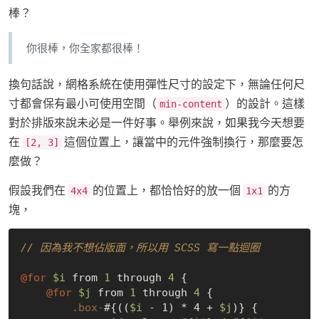
棒？
你很棒，你全家都很棒！
換句話說，網格系統在使用彈性尺寸的設定下，無論任何尺
寸都會保有最小可使用空間（
）的設計。這樣
min-content
對於排版來說未必是一件好事。舉例來說，如果我今天想要
在
這個位置上，讓當中的元件強制換行，那麼要怎
[2, 3]
麼做？
假設我們在
的位置上，都恰恰好的放一個
的方
4x4
1x1
塊，
// 因為我不想佔版面，所以用 SCSS 寫一點迴圈
@for
$i
 from 
1
 through 
4
 {

@for
$j
 from 
1
 through 
4
 {

.box-
#{((
$i
 - 1) * 4 + 
$j
)} {
