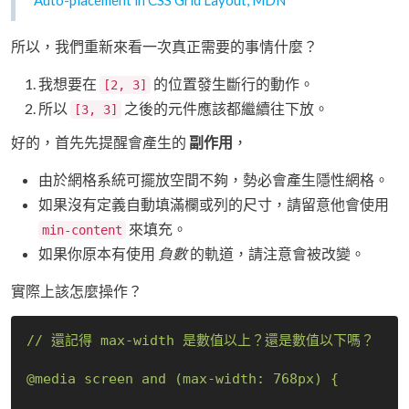
Auto-placement in CSS Grid Layout, MDN
所以，我們重新來看一次真正需要的事情什麼？
我想要在
的位置發生斷行的動作。
[2, 3]
所以
之後的元件應該都繼續往下放。
[3, 3]
好的，首先先提醒會產生的
副作用
，
由於網格系統可擺放空間不夠，勢必會產生隱性網格。
如果沒有定義自動填滿欄或列的尺寸，請留意他會使用
來填充。
min-content
如果你原本有使用
負數
的軌道，請注意會被改變。
實際上該怎麼操作？
//
還記得
max-width
是數值以上？還是數值以下嗎？
@media
screen
and
(max-width:
768px)
{