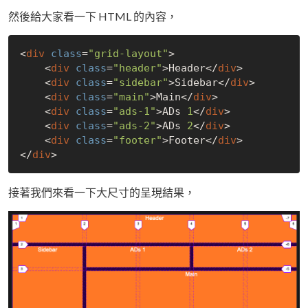
然後給大家看一下 HTML 的內容，
<
div
class
=
"grid-layout"
>

    <
div
class
=
"header"
>Header</
div
>

    <
div
class
=
"sidebar"
>Sidebar</
div
>

    <
div
class
=
"main"
>Main</
div
>

    <
div
class
=
"ads-1"
>ADs 
1
</
div
>

    <
div
class
=
"ads-2"
>ADs 
2
</
div
>

    <
div
class
=
"footer"
>Footer</
div
>

</
div
接著我們來看一下大尺寸的呈現結果，