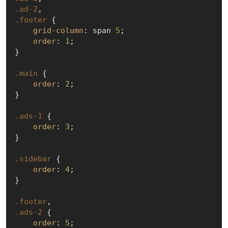
.ad-2
.footer
 {

grid-column
: span 
5
;

order
: 
1
;

}

.main
 {

order
: 
2
;

}

.ads-1
 {

order
: 
3
;

}

.sidebar
 {

order
: 
4
;

}

.footer
.ads-2
 {

order
: 
5
;
