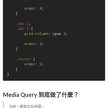
order
: 
4
;

    }

.ads-1
,

.ads-2
 {

grid-column
: span 
2
;

order
: 
3
;

    }

.footer
 {

order
: 
5
;

    }

Media Query 到底做了什麼？
沒有。都是在玩拼圖。