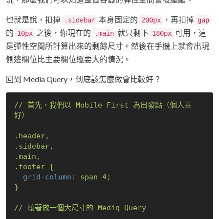
也就是說，扣掉
本身固定的
，再扣掉
.sidebar
200px
gap
的
之後，你現在的
就只剩下
可用，這
10px
.main
180px
是彈性空間所計算出來的剩餘尺寸。然後在手機上就會出現
側邊欄位比主要欄位還要大的情況。
回到 Media Query，到底該怎麼做會比較好？
//
首先，我們以
Mobile
First
為出發點（個人喜
好）
.header,
.sidebar,
.main,
.footer
{
grid-column:
span
4
;
}
//
接著做一個大尺寸的
Mediq
Query