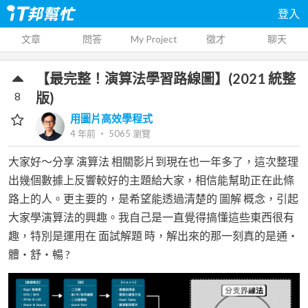
登入
文章
問答
My Project
徵才
聊天
【最完整！演算法學習路線圖】(2021 統整
8
版)
用圖片高效學程式
4 年前
‧
5065
瀏覽
大家好～分享 演算法 相關影片到現在也一年多了，這次整理
出幾個數據上反響較好的主題給大家，相信能幫助正在此條
路上的人。更主要的，是希望能透過清楚的 圖解 概念，引起
大家學演算法的興趣。我自己是一直覺得搞懂這些東西很有
趣，特別是運用在 面試解題 時，解出來的那一刻真的是通・
體・舒・暢 ?