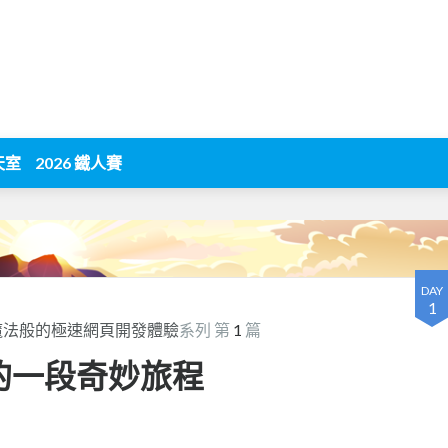
天室
2026 鐵人賽
DAY
1
，享受魔法般的極速網頁開發體驗
系列 第
1
篇
el 的一段奇妙旅程