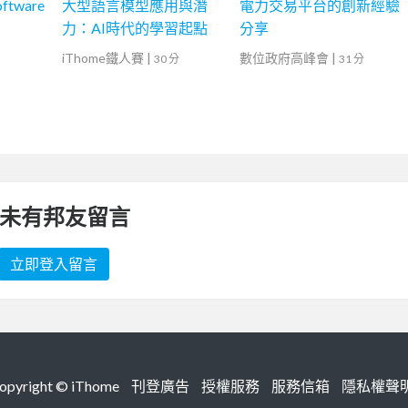
oftware
大型語言模型應用與潛
電力交易平台的創新經驗
力：AI時代的學習起點
分享
iThome鐵人賽
|
數位政府高峰會
|
30 分
31 分
未有邦友留言
立即登入留言
right ©
iThome
刊登廣告
授權服務
服務信箱
隱私權聲