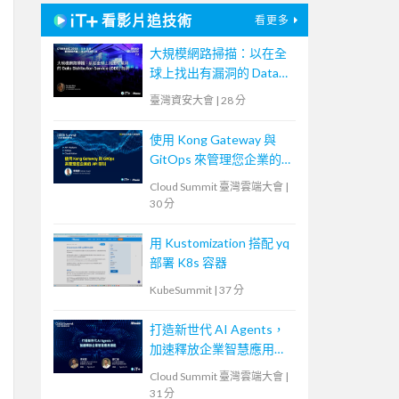
看影片追技術
看更多
大規模網路掃描：以在全
球上找出有漏洞的 Data
Distribution Service
臺灣資安大會
|
28 分
(DDS) 為例
使用 Kong Gateway 與
GitOps 來管理您企業的
API 呼叫
Cloud Summit 臺灣雲端大會
|
30 分
用 Kustomization 搭配 yq
部署 K8s 容器
KubeSummit
|
37 分
打造新世代 AI Agents，
加速釋放企業智慧應用潛
能
Cloud Summit 臺灣雲端大會
|
31 分