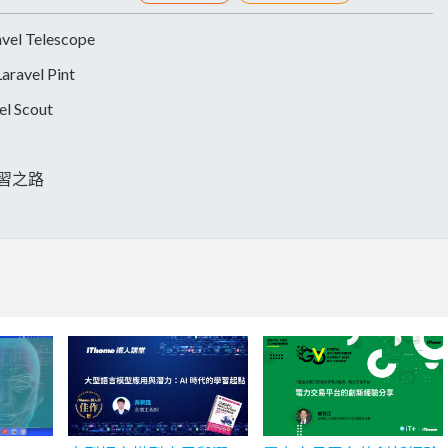
Telescope
avel Pint
 Scout
學習之路