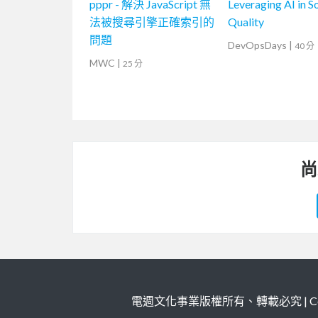
pppr - 解決 JavaScript 無
Leveraging AI in S
法被搜尋引擎正確索引的
Quality
問題
DevOpsDays
|
40 分
MWC
|
25 分
尚
電週文化事業版權所有、轉載必究 | Copy