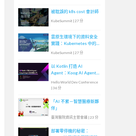
被耽誤的 k8s cost 會計師
KubeSummit
|
27 分
雲原生環境下的資料安全
實踐：Kubernetes 中的
加密、機密管理與策略控
KubeSummit
|
27 分
管
以 Kotlin 打造 AI
Agent：Koog AI Agent
框架實戰入門
Hello World Dev Conference
|
36 分
「AI 不累－智慧醫療新夥
伴」
臺灣醫院資訊主管會議
|
23 分
部署零停機的秘密：