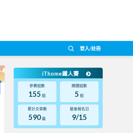
登入/註冊
iThome鐵人賽
參賽組數
團體組數
155
5
組
組
累計文章數
最後報名日
590
9/15
篇