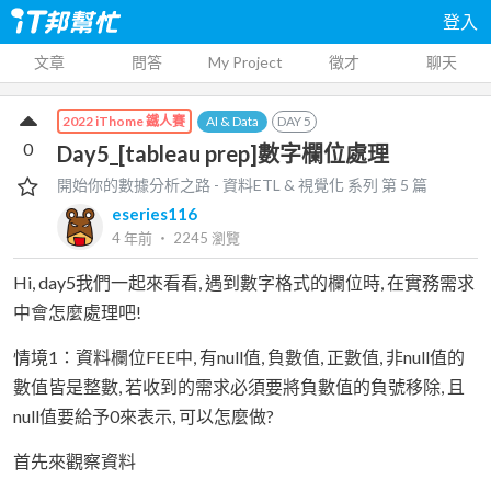
登入
文章
問答
My Project
徵才
聊天
AI & Data
DAY
5
2022 iThome 鐵人賽
0
Day5_[tableau prep]數字欄位處理
開始你的數據分析之路 - 資料ETL & 視覺化
系列 第
5
篇
eseries116
4 年前
‧
2245
瀏覽
Hi, day5我們一起來看看, 遇到數字格式的欄位時, 在實務需求
中會怎麼處理吧!
情境1：資料欄位FEE中, 有null值, 負數值, 正數值, 非null值的
數值皆是整數, 若收到的需求必須要將負數值的負號移除, 且
null值要給予0來表示, 可以怎麼做?
首先來觀察資料