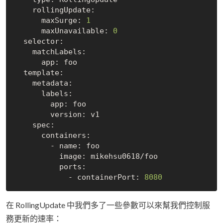
    rollingUpdate:

      maxSurge: 
1
      maxUnavailable: 
0
  selector:

    matchLabels:

      app: foo

  template:

    metadata:

      labels:

        app: foo

        version: v1

    spec:

      containers:

        - name: foo

          image: mikehsu0618/foo

          ports:

            - containerPort: 
8080
在 RollingUpdate 中我們多了一些參數可以來幫我們控制服
務更新的速率：