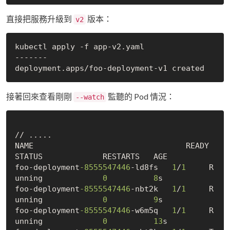
直接把服務升級到
版本：
v2
kubectl apply -f app-v2.yaml

-------

接著回來查看剛剛
監聽的 Pod 情況：
--watch
// .....

NAME                                 READY   
STATUS             RESTARTS   AGE

foo-deployment
-8555547446
-ld8fs   
1
/
1
     R
unning             
0
8
s

foo-deployment
-8555547446
-nbt2k   
1
/
1
     R
unning             
0
9
s

foo-deployment
-8555547446
-w6m5q   
1
/
1
     R
unning             
0
13
s
