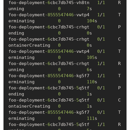
foo-deployment
-6
cbc7db745-vh8tn   
1
/
1
     R
unning             
0
7
s

foo-deployment
-8555547446
-vwtp4   
1
/
1
     T
erminating         
0
104
s

foo-deployment
-6
cbc7db745-crhgt   
0
/
1
     P
ending             
0
0
s

foo-deployment
-6
cbc7db745-crhgt   
0
/
1
     C
ontainerCreating   
0
0
s

foo-deployment
-8555547446
-vwtp4   
0
/
1
     T
erminating         
0
105
s

foo-deployment
-6
cbc7db745-crhgt   
1
/
1
     R
unning             
0
6
s

foo-deployment
-8555547446
-kg5f7   
1
/
1
     T
erminating         
0
110
s

foo-deployment
-6
cbc7db745
-5
q5tf   
0
/
1
     P
ending             
0
1
s

foo-deployment
-6
cbc7db745
-5
q5tf   
0
/
1
     C
ontainerCreating   
0
1
s

foo-deployment
-8555547446
-kg5f7   
0
/
1
     T
erminating         
0
111
s

foo-deployment
-6
cbc7db745
-5
q5tf   
1
/
1
     R