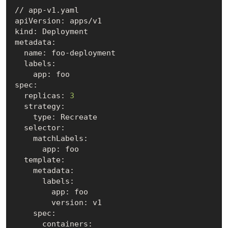
// app-v1.yaml

apiVersion: apps/v1

kind: Deployment

metadata:

  name: foo-deployment

  labels:

    app: foo

spec:

  replicas: 
3
  strategy:

    type: Recreate

  selector:

    matchLabels:

      app: foo

  template:

    metadata:

      labels:

        app: foo

        version: v1

    spec:

      containers:
