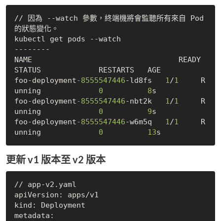
// 因為 --watch 參數，終端機將會監聽所有來自 Pod 
的狀態變化。

kubectl get pods --watch

--------

NAME                                 READY   
STATUS             RESTARTS   AGE

foo-deployment
-8555547446
-ld8fs   
1
/
1
     R
unning             
0
8
s

foo-deployment
-8555547446
-nbt2k   
1
/
1
     R
unning             
0
9
s

foo-deployment
-8555547446
-w6m5q   
1
/
1
     R
unning             
0
13
更新 v1 版本至 v2 版本
// app-v2.yaml

apiVersion: apps/v1

kind: Deployment

metadata:
