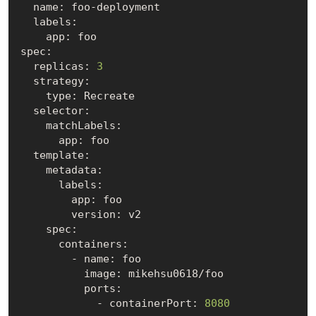
  name: foo-deployment

  labels:

    app: foo

spec:

  replicas: 
3
  strategy:

    type: Recreate

  selector:

    matchLabels:

      app: foo

  template:

    metadata:

      labels:

        app: foo

        version: v2

    spec:

      containers:

        - name: foo

          image: mikehsu0618/foo

          ports:

            - containerPort: 
8080