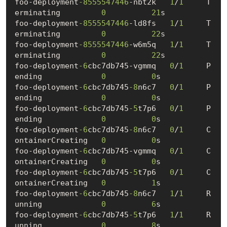
foo-deployment
-8555547446
-nbt2k   
1
/
1
     T
erminating         
0
21
s

foo-deployment
-8555547446
-ld8fs   
1
/
1
     T
erminating         
0
22
s

foo-deployment
-8555547446
-w6m5q   
1
/
1
     T
erminating         
0
22
s

foo-deployment
-6
cbc7db745-vgmmq   
0
/
1
     P
ending             
0
0
s

foo-deployment
-6
cbc7db745
-8
n6c7   
0
/
1
     P
ending             
0
0
s

foo-deployment
-6
cbc7db745
-5
t7p6   
0
/
1
     P
ending             
0
0
s

foo-deployment
-6
cbc7db745
-8
n6c7   
0
/
1
     C
ontainerCreating   
0
0
s

foo-deployment
-6
cbc7db745-vgmmq   
0
/
1
     C
ontainerCreating   
0
0
s

foo-deployment
-6
cbc7db745
-5
t7p6   
0
/
1
     C
ontainerCreating   
0
1
s

foo-deployment
-6
cbc7db745
-8
n6c7   
1
/
1
     R
unning             
0
6
s

foo-deployment
-6
cbc7db745
-5
t7p6   
1
/
1
     R
unning             
0
8
s
