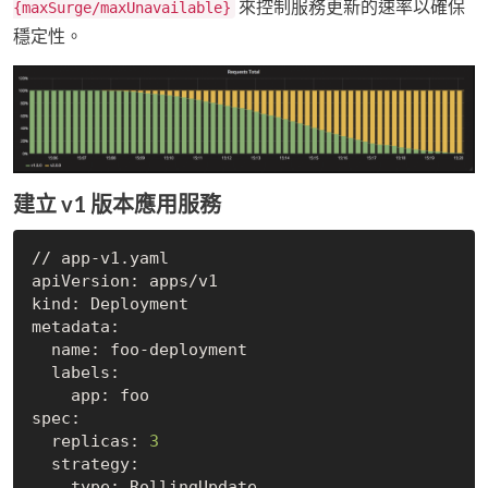
來控制服務更新的速率以確保
{maxSurge/maxUnavailable}
穩定性。
建立 v1 版本應用服務
// app-v1.yaml

apiVersion: apps/v1

kind: Deployment

metadata:

  name: foo-deployment

  labels:

    app: foo

spec:

  replicas: 
3
  strategy:

    type: RollingUpdate
