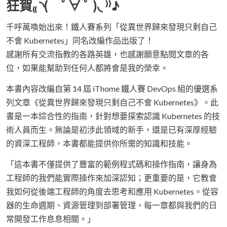
狂賀₍₍ ◝( ﾟ∀ ﾟ )◟ ⁾⁾♪
千呼萬喚始出來！鐵人賽系列「從異世界歸來發現只剩自己
不會 Kubernetes」同名改編作品出版了！
感謝所有交流指教的各路英雄，也感謝願意點閱文章的各
位，如果能幫助到任何人都將會是我的榮幸。
本書內容改編自第 14 屆 iThome 鐵人賽 DevOps 組的優選系
列文章《從異世界歸來發現只剩自己不會 Kubernetes》。此
書是一本綜合性的指南，針對想要探索認識 Kubernetes 的技
術人員而生。無論是初涉此領域的新手，還是已有深厚經驗
的資深工程師，本書都能提供你所需的知識和技能。
「這本書不僅提供了豐富的範例程式碼和操作指南，讓身為
工程師的我們能實際操作來加深認知；更重要的是，它教會
我如何從後端工程師的角度去思考和應用 Kubernetes。從容
器的生命週期、資源管理到部署管理，每一章都與我們的日
常開發工作息息相關。」