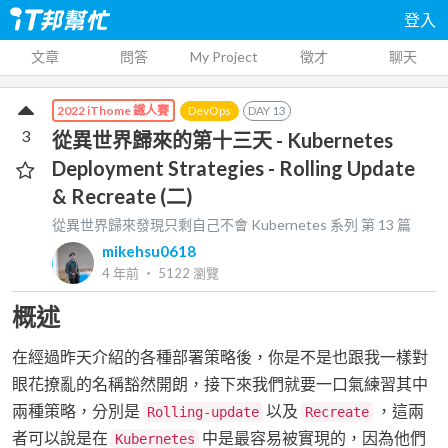
登入
文章
問答
My Project
徵才
聊天
DevOps
DAY
13
2022 iThome 鐵人賽
3
從異世界歸來的第十三天 - Kubernetes
Deployment Strategies - Rolling Update
& Recreate (二)
從異世界歸來發現只剩自己不會 Kubernetes
系列 第
13
篇
mikehsu0618
4 年前
‧
5122
瀏覽
概述
在經過昨天介紹的各種部署策略後，你是不是也跟我一樣對
眼花撩亂的名稱豁然開朗，接下來我們就要一口氣練習其中
兩種策略，分別是
以及
，這兩
Rolling-update
Recreate
者可以說是在
中是最容易被實現的，因為他們
Kubernetes