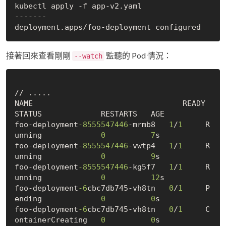
kubectl apply -f app-v2.yaml

-------

接著回來查看剛剛
監聽的 Pod 情況：
--watch
// .....

NAME                                 READY   
STATUS             RESTARTS   AGE

foo-deployment
-8555547446
-mrmb8   
1
/
1
     R
unning             
0
7
s

foo-deployment
-8555547446
-vwtp4   
1
/
1
     R
unning             
0
9
s

foo-deployment
-8555547446
-kg5f7   
1
/
1
     R
unning             
0
12
s

foo-deployment
-6
cbc7db745-vh8tn   
0
/
1
     P
ending             
0
0
s

foo-deployment
-6
cbc7db745-vh8tn   
0
/
1
     C
ontainerCreating   
0
0
s
