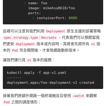
        - name: foo

          image: mikehsu0618/foo

          ports:

            - containerPort: 
8080
這裡可以注意到我們利用
原生支援的部署策略
Deployment
，代表我們可以預期當我
spec.strategy.type：Recreate
們更新
版本或內容時，其將會先將所有
版
Deployment
v1
本的
完全關閉後，才會陸續啟動新版本。
Pod
讓我們運行其
版本的服務：
v1
kubectl apply -f app-v1.yaml

-------

接著我們將額外開啟一個終端機並且使用
來觀察
—watch
之間的調度情形：
Pod