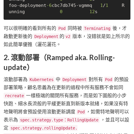
foo-deployment
-6
cbc7db745-vgmmq   
1
/
1
     R
unning             
0
12
可以很明確的看到所有的
同時被
後，才
Pod
Terminating
啟動更新後的
的
版本，沒錯就是如上所示的
Deployment
v2
如此簡單優雅（灑花灑花。
2. 滾動部署（Ramped aka. Rolling-
update）
滾動部署為
中
對所有
的預設
Kubernetes
Deployment
Pod
部署策略，顧名思義為在更新的過程中所有服務不會如同
一樣極端的關閉所有服務，而是如下圖般的小步
recreate
快跑、細水長流般的平緩更新直到新版本就緒，如果沒有特
地聲明將會預設使用滾動更新調度
，如需特地聲明可以
Pod
表示為
，並且可以設
spec.strategy.type：RollingUpdate
定
spec.strategy.rollingUpdate.