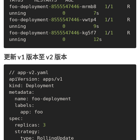
TATUS    RESTARTS   AGE

foo-deployment
-8555547446
-mrmb8   
1
/
1
     R
unning             
0
7
s

foo-deployment
-8555547446
-vwtp4   
1
/
1
     R
unning             
0
9
s

foo-deployment
-8555547446
-kg5f7   
1
/
1
     R
unning             
0
12
更新 v1 版本至 v2 版本
// app-v2.yaml

apiVersion: apps/v1

kind: Deployment

metadata:

  name: foo-deployment

  labels:

    app: foo

spec:

  replicas: 
3
  strategy:

    type: RollingUpdate
