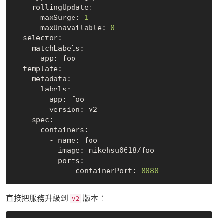
    rollingUpdate:

      maxSurge: 
1
      maxUnavailable: 
0
  selector:

    matchLabels:

      app: foo

  template:

    metadata:

      labels:

        app: foo

        version: v2

    spec:

      containers:

        - name: foo

          image: mikehsu0618/foo

          ports:

            - containerPort: 
8080
直接把服務升級到
版本：
v2