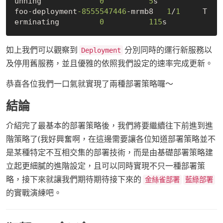
unning             
0
5
s

foo-deployment
-8555547446
-mrmb8   
1
/
1
     T
erminating         
0
115
如上我們可以觀察到
分別同時的運行新服務以
Deployment
及停用舊服務，並且優雅的依照我們設定的速率完成更新。
恭喜各位我們一口氣就實現了兩種部署策略囉～
結論
介紹完了最基本的部署策略後，我們將要繼續往下前進到進
階策略了(我好興奮啊，在這邊需要讓各位知道部署策略並不
是某種特定不互相交集的部署技術，而是由基礎部署策略建
立起更細膩的進階設定，且可以同時實現不只一種部署策
略，接下來就讓我們期待期待接下來的
金絲雀部署
藍綠部署
的實戰演練吧。