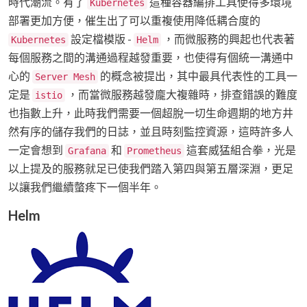
時代潮流。有了
這種容器編排工具使得多環境
Kubernetes
部署更加方便，催生出了可以重複使用降低耦合度的
設定檔模版 -
，而微服務的興起也代表著
Kubernetes
Helm
每個服務之間的溝通過程越發重要，也使得有個統一溝通中
心的
的概念被提出，其中最具代表性的工具一
Server Mesh
定是
，而當微服務越發龐大複雜時，排查錯誤的難度
istio
也指數上升，此時我們需要一個超脫一切生命週期的地方井
然有序的儲存我們的日誌，並且時刻監控資源，這時許多人
一定會想到
和
這套威猛組合拳，光是
Grafana
Prometheus
以上提及的服務就足已使我們踏入第四與第五層深淵，更足
以讓我們繼續螫疼下一個半年。
Helm