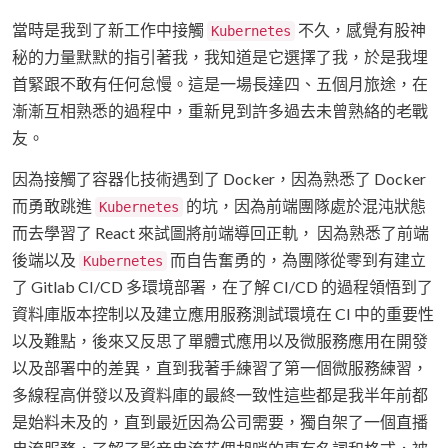
當時是我到了新工作中接觸
不久，感覺有股神
Kubernetes
秘的力量默默的指引著我，我知道是它選擇了我，於是我埋
首緊跟不敢有任何怠慢。這是一場長達四、五個月旅途，在
漸漸互相熟悉的過程中，重新見到許多過去未曾熟絡的老戰
友。
因為接觸了容器化技術遇到了 Docker，因為熟悉了 Docker
而勇敢跳進
的坑，因為前端團隊處於混沌狀態
Kubernetes
而去學習了 React 來試圖將前端導回正軌， 因為熟悉了前端
後端以及
而自告奮勇的，為團隊從零到有建立
Kubernetes
了 Gitlab CI/CD 多環境部署，在了解 CI/CD 的過程領悟到了
資料庫版本控制以及建立應用服務測試環境在 CI 中的重要性
以及難點，後來又反思了單體式應用以及微服務應用在開發
以及部署中的差異，直到我著手練習了第一個微服務練習，
多線程高併發以及資料庫的最終一致性這些都是我半年前都
是始料未及的，直到最近因為公司需要，獨自架了一個直播