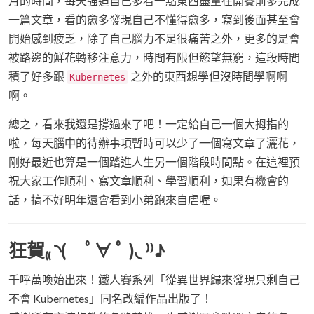
月的時間，每天強迫自己多看一點東西盡量在開賽前多完成
一篇文章，看的愈多發現自己不懂得愈多，寫到後面甚至會
開始感到疲乏，除了自己腦力不足很痛苦之外，更多的是會
被路邊的鮮花轉移注意力，時間有限但慾望無窮，這段時間
積了好多跟
之外的東西想學但沒時間學啊啊
Kubernetes
啊。
總之，看來我還是撐過來了吧！一定給自己一個大拇指的
啦，每天腦中的待辦事項暫時可以少了一個寫文章了灑花，
剛好最近也算是一個踏進人生另一個階段時間點。在這裡預
祝大家工作順利、寫文章順利、學習順利，如果有機會的
話，搞不好明年還會看到小弟跑來自虐喔。
狂賀₍₍ ◝( ﾟ∀ ﾟ )◟ ⁾⁾♪
千呼萬喚始出來！鐵人賽系列「從異世界歸來發現只剩自己
不會 Kubernetes」同名改編作品出版了！