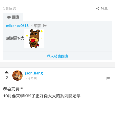
1
則回應
分享
回應
mikehsu0618
4 年前
謝謝雷N大
登入發表回應
json_liang
2
．
4 年前
恭喜完賽!!!
10月要來學K8S了正好從大大的系列開始學