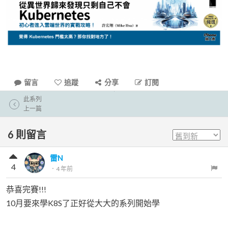
留言
追蹤
分享
訂閱
此系列
上一篇
6
則留言
雷N
4
．
4 年前
恭喜完賽!!!
10月要來學K8S了正好從大大的系列開始學