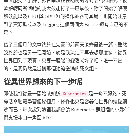
串流服務，了解了影音串流花俚胡哨的專有名詞和格式，被
軟解轉碼所消耗的龐大效能打了一巴掌後，除了開始了解硬
體效能以及 CPU 與 GPU 如何運作並各司其職，也開始注意
到了資源監控以及 Logging 這個兩個大 Boss，還有自己的不
足。
寫了三個月的文章終於在完賽的前兩天湊齊最後一篇，雖然
說終於也是另一種開始，於是我決定不再去想那麼多，從異
世界回到了現實，只要一股腦的變強就好了吧？唯一不變
的，是我仍然是當初那個油箱全滿的死文組。
從異世界歸來的下一步呢
即使我打從最一開始就知道
是一條不歸路，死
Kubernetes
命活命腦霧學習個幾個月，僅僅也只是容器化世界的幾粒細
沙而已，每次說到這裡我都會請 Kubernetes 群組裡的小夥伴
們支援冰山一角圖 XD。