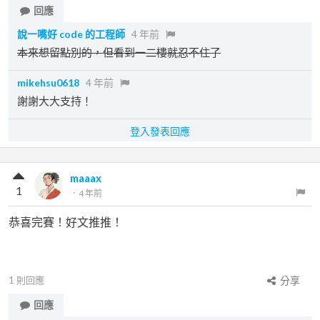
回應
說一嘴好 code 的工程師
4 年前
本來想留點別的，但看到一二樓就忍不住了
mikehsu0618
4 年前
謝謝大大支持！
登入發表回應
maaax
1
．
4 年前
恭喜完賽！好文推推！
1
則回應
分享
回應