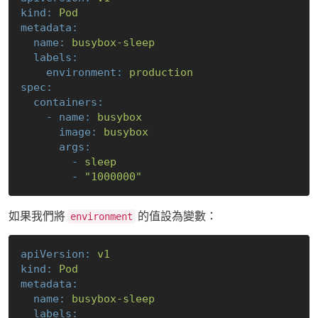
kind:
Pod
metadata:
name:
busybox-sleep
labels:
environment:
production
spec:
containers:
-
name:
busybox
image:
busybox
args:
-
sleep
-
"1000000"
如果我們將
的值設為變數：
environment
apiVersion:
v1
kind:
Pod
metadata:
name:
busybox-sleep
labels: