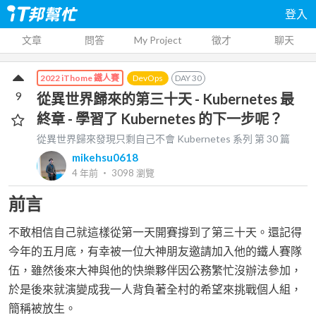
登入
文章
問答
My Project
徵才
聊天
DevOps
DAY
30
2022 iThome 鐵人賽
9
從異世界歸來的第三十天 - Kubernetes 最
終章 - 學習了 Kubernetes 的下一步呢？
從異世界歸來發現只剩自己不會 Kubernetes
系列 第
30
篇
mikehsu0618
4 年前
‧
3098
瀏覽
前言
不敢相信自己就這樣從第一天開賽撐到了第三十天。還記得
今年的五月底，有幸被一位大神朋友邀請加入他的鐵人賽隊
伍，雖然後來大神與他的快樂夥伴因公務繁忙沒辦法參加，
於是後來就演變成我一人背負著全村的希望來挑戰個人組，
簡稱被放生。