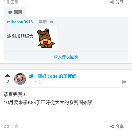
1
則回應
分享
回應
mikehsu0618
4 年前
謝謝加菲貓大
登入發表回應
說一嘴好 code 的工程師
2
．
4 年前
恭喜完賽!!!
10月要來學K8S了正好從大大的系列開始學
2
則回應
分享