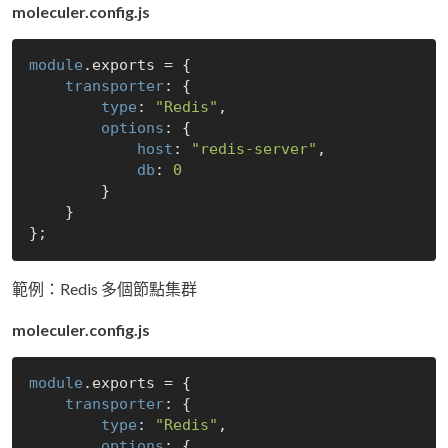
moleculer.config.js
module
.exports = {

transporter
: {

type
: 
"Redis"
,

options
: {

host
: 
"redis-server"
,

db
: 
0
        }

    }

範例：Redis 多個節點集群
moleculer.config.js
module
.exports = {

transporter
: {

type
: 
"Redis"
,

options
: {
