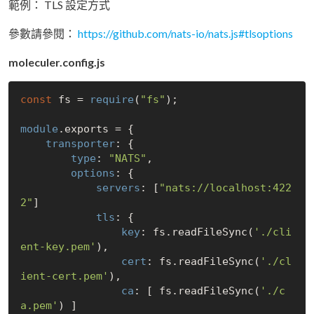
範例： TLS 設定方式
參數請參閱：
https://github.com/nats-io/nats.js#tlsoptions
moleculer.config.js
const
 fs = 
require
(
"fs"
);

module
.exports = {

transporter
: {

type
: 
"NATS"
,

options
: {

servers
: [
"nats://localhost:422
2"
]

tls
: {

key
: fs.readFileSync(
'./cli
ent-key.pem'
),

cert
: fs.readFileSync(
'./cl
ient-cert.pem'
),

ca
: [ fs.readFileSync(
'./c
a.pem'
) ]
