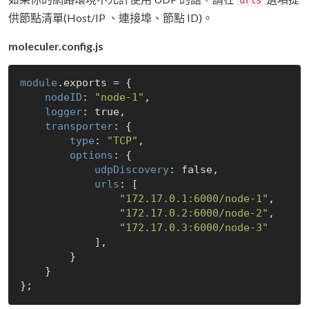
供節點清單(Host/IP 、連接埠、節點 ID)。
moleculer.config.js
module
.exports = {

nodeID
: 
"node-1"
,

logger
: 
true
,

transporter
: {

type
: 
"TCP"
,

options
: {

udpDiscovery
: 
false
,

urls
: [

"172.17.0.1:6000/node-1"
,

"172.17.0.2:6000/node-2"
,

"172.17.0.3:6000/node-3"
            ],

        }

    }
