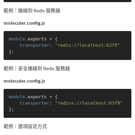
範例：連線到 Redis 服務器
moleculer.config.js
module
.exports = {

transporter
: 
"redis://localhost:6379"
範例：安全連線到 Redis 服務器
moleculer.config.js
module
.exports = {

transporter
: 
"rediss://localhost:6379"
範例：選項設定方式