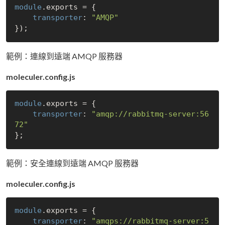
module
.exports = {

transporter
: 
"AMQP"
範例：連線到遠端 AMQP 服務器
moleculer.config.js
module
.exports = {

transporter
: 
"amqp://rabbitmq-server:56
72"
範例：安全連線到遠端 AMQP 服務器
moleculer.config.js
module
.exports = {

transporter
: 
"amqps://rabbitmq-server:5