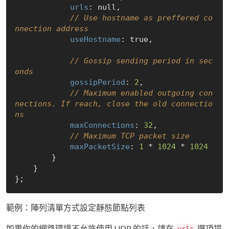
urls
: 
null
,

// Use hostname as preffered co
nnection address
useHostname
: 
true
,

// Gossip sending period in sec
onds
gossipPeriod
: 
2
,

// Maximum enabled outgoing con
nections. If reach, close the old connectio
ns
maxConnections
: 
32
,

// Maximum TCP packet size
maxPacketSize
: 
1
 * 
1024
 * 
1024
        }

    }

範例：陣列清單方式設定靜態節點列表
如果你的網路環境不允許使用 UDP 的話，請在
選項提
urls