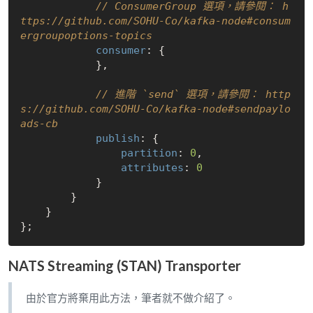
// ConsumerGroup 選項，請參閱： h
ttps://github.com/SOHU-Co/kafka-node#consum
ergroupoptions-topics
consumer
: {

            },

// 進階 `send` 選項，請參閱： http
s://github.com/SOHU-Co/kafka-node#sendpaylo
ads-cb
publish
: {

partition
: 
0
,

attributes
: 
0
            }               

        }

    }

NATS Streaming (STAN) Transporter
由於官方將棄用此方法，筆者就不做介紹了。