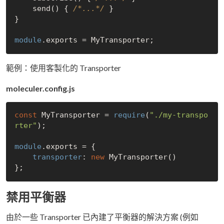
    send() { 
/*...*/
 }

}

module
範例：使用客製化的 Transporter
moleculer.config.js
const
 MyTransporter = 
require
(
"./my-transpo
rter"
);

module
.exports = {

transporter
: 
new
 MyTransporter()

禁用平衡器
由於一些 Transporter 已內建了平衡器的解決方案 (例如