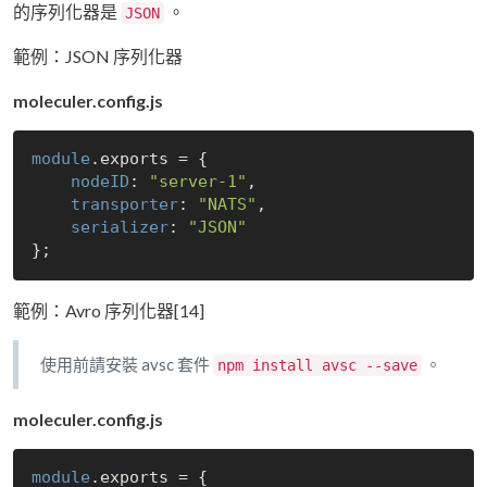
的序列化器是
。
JSON
範例：JSON 序列化器
moleculer.config.js
module
.exports = {

nodeID
: 
"server-1"
,

transporter
: 
"NATS"
,

serializer
: 
"JSON"
範例：Avro 序列化器[14]
使用前請安裝 avsc 套件
。
npm install avsc --save
moleculer.config.js
module
.exports = {
