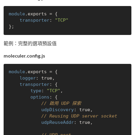
module
.exports = {

transporter
: 
"TCP"
範例：完整的選項預設值
moleculer.config.js
module
.exports = {

logger
: 
true
,

transporter
: {

type
: 
"TCP"
,

options
: {

// 啟用 UDP 探索
udpDiscovery
: 
true
,

// Reusing UDP server socket
udpReuseAddr
: 
true
,
