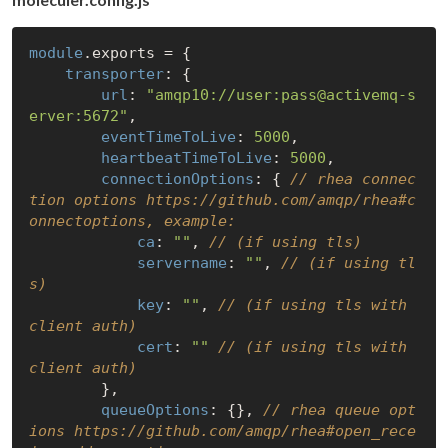
module
.exports = {

transporter
: {

url
: 
"amqp10://user:pass@activemq-s
erver:5672"
,

eventTimeToLive
: 
5000
,

heartbeatTimeToLive
: 
5000
,

connectionOptions
: { 
// rhea connec
tion options https://github.com/amqp/rhea#c
onnectoptions, example:
ca
: 
""
, 
// (if using tls)
servername
: 
""
, 
// (if using tl
s)
key
: 
""
, 
// (if using tls with 
client auth)
cert
: 
""
// (if using tls with 
client auth)
        },

queueOptions
: {}, 
// rhea queue opt
ions https://github.com/amqp/rhea#open_rece