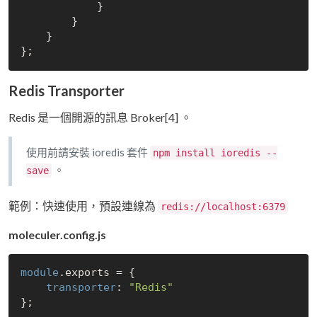
            }

        }

    }

Redis Transporter
Redis 是一個開源的訊息 Broker[4] 。
使用前請安裝 ioredis 套件
npm install ioredis --
。
save
範例：快速使用，預設連線為
redis://localhost:6379
moleculer.config.js
module
.exports = {

transporter
: 
"Redis"