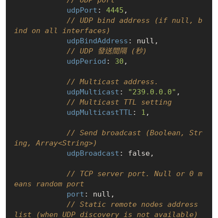
// UDP port
udpPort
: 
4445
,

// UDP bind address (if null, b
ind on all interfaces)
udpBindAddress
: 
null
,

// UDP 發送間隔 (秒)
udpPeriod
: 
30
,

// Multicast address.
udpMulticast
: 
"239.0.0.0"
,

// Multicast TTL setting
udpMulticastTTL
: 
1
,

// Send broadcast (Boolean, Str
ing, Array<String>)
udpBroadcast
: 
false
,

// TCP server port. Null or 0 m
eans random port
port
: 
null
,

// Static remote nodes address 
list (when UDP discovery is not available)