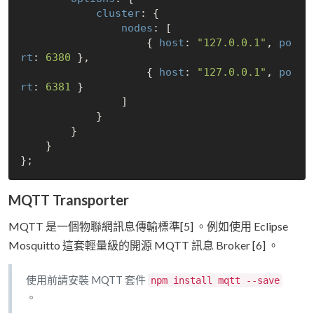
cluster
: {

nodes
: [

                    { 
host
: 
"127.0.0.1"
, 
po
rt
: 
6380
 },

                    { 
host
: 
"127.0.0.1"
, 
po
rt
: 
6381
 }

                ]

            }

        }

    }

MQTT Transporter
MQTT 是一個物聯網訊息傳輸標準[5] 。例如使用 Eclipse
Mosquitto 這套輕量級的開源 MQTT 訊息 Broker [6] 。
使用前請安裝 MQTT 套件
npm install mqtt --save
。