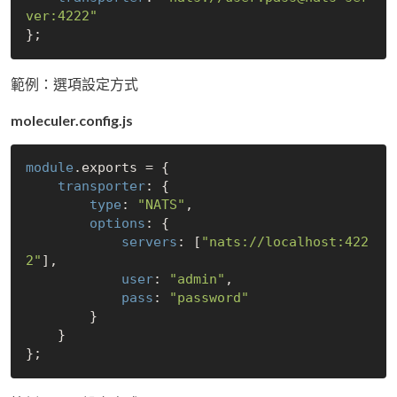
ver:4222"
範例：選項設定方式
moleculer.config.js
module
.exports = {

transporter
: {

type
: 
"NATS"
,

options
: {

servers
: [
"nats://localhost:422
2"
],

user
: 
"admin"
,

pass
: 
"password"
        }

    }
