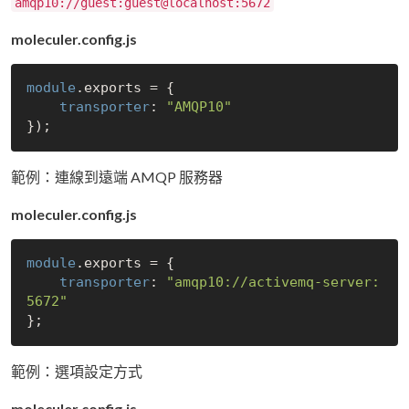
amqp10://guest:guest@localhost:5672
moleculer.config.js
module
.exports = {

transporter
: 
"AMQP10"
範例：連線到遠端 AMQP 服務器
moleculer.config.js
module
.exports = {

transporter
: 
"amqp10://activemq-server:
5672"
範例：選項設定方式
moleculer.config.js