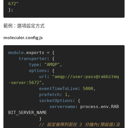
672"
範例：選項設定方式
moleculer.config.js
module
.exports = {

transporter
: {

type
: 
"AMQP"
,

options
: {

url
: 
"amqp://user:pass@rabbitmq
-server:5672"
,

eventTimeToLive
: 
5000
,

prefetch
: 
1
,

socketOptions
: {

servername
: process.env.RAB
BIT_SERVER_NAME

            }

// 設定後隊列若在 2 分鐘內(預設值)沒