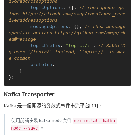
iveraddressoptions
topicOptions
: {}, 
// rhea queue opt
ions https://github.com/amqp/rhea#open_rece
iveraddressoptions
messageOptions
: {}, 
// rhea message 
specific options https://github.com/amqp/rh
ea#message
topicPrefix
: 
"topic://"
, 
// RabbitM
q uses '/topic/' instead, 'topic://' is mor
e common
prefetch
: 
1
    }

Kafka Transporter
Kafka 是一個開源的分散式事件串流平台[11] 。
使用前請安裝 kafka-node 套件
npm install kafka-
。
node --save