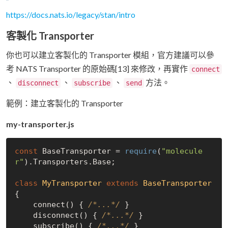
https://docs.nats.io/legacy/stan/intro
客製化 Transporter
你也可以建立客製化的 Transporter 模組，官方建議可以參
考 NATS Transporter 的原始碼[13] 來修改，再實作
connect
、
、
、
方法。
disconnect
subscribe
send
範例：建立客製化的 Transporter
my-transporter.js
const
 BaseTransporter = 
require
(
"molecule
r"
).Transporters.Base;

class
MyTransporter
extends
BaseTransporter
{

    connect() { 
/*...*/
 }

    disconnect() { 
/*...*/
 }

    subscribe() { 
/*...*/
 }
