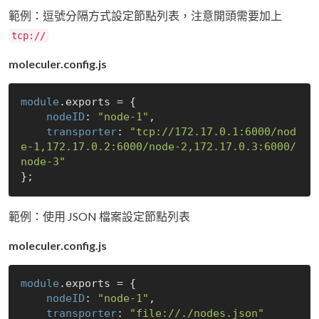
範例：逗號分隔方式設定節點列表，注意開頭需要加上
tcp://
moleculer.config.js
module
.exports = {

nodeID
: 
"node-1"
,

transporter
: 
"tcp://172.17.0.1:6000/nod
e-1,172.17.0.2:6000/node-2,172.17.0.3:6000/
node-3"
範例：使用 JSON 檔案設定節點列表
moleculer.config.js
module
.exports = {

nodeID
: 
"node-1"
,

transporter
: 
"file://./nodes.json"