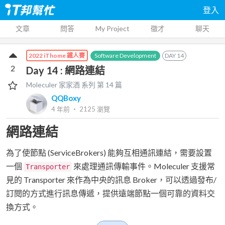
登入
文章
問答
My Project
徵才
聊天
Software Development
DAY
14
2022 iThome 鐵人賽
2
Day 14 : 網路連結
Moleculer 家家酒
系列 第
14
篇
QQBoxy
4 年前
‧
2125
瀏覽
網路連結
為了使節點 (ServiceBrokers) 能夠互相通訊連結，需要設置
一個
來處理通訊傳輸事件。Moleculer 支援常
Transporter
見的 Transporter 來作為中央的訊息 Broker，可以透過發布/
訂閱的方式進行訊息傳遞，提供遠端節點一個可靠的資料交
換方式。