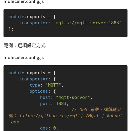
moleculer.config.js
module
.exports = {

transporter
: 
"mqtts://mqtt-server:1883"
範例：選項設定方式
moleculer.config.js
module
.exports = {

transporter
: {

type
: 
"MQTT"
,

options
: {

host
: 
"mqtt-server"
,

port
: 
1883
,

// QoS 等級，詳情請參
閱： https://github.com/mqttjs/MQTT.js#about
-qos
qos
: 
0
,
