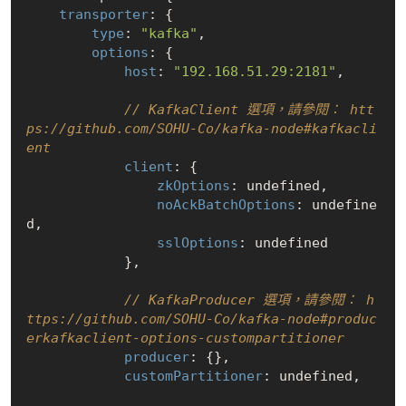
transporter
: {

type
: 
"kafka"
,

options
: {

host
: 
"192.168.51.29:2181"
,

// KafkaClient 選項，請參閱： htt
ps://github.com/SOHU-Co/kafka-node#kafkacli
ent
client
: {

zkOptions
: 
undefined
,

noAckBatchOptions
: 
undefine
d
,

sslOptions
: 
undefined
            },

// KafkaProducer 選項，請參閱： h
ttps://github.com/SOHU-Co/kafka-node#produc
erkafkaclient-options-custompartitioner
producer
: {},

customPartitioner
: 
undefined
,
