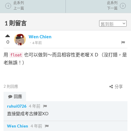
此系列
此系列
上一篇
下一篇
1
則留言
Wen Chien
0
．
4 年前
用
也可以做到～而且相容性更老喔ＸＤ（沒打錯，是
float
老無誤！）
2
則回應
分享
回應
ruhui0726
4 年前
直接變成考古練習XD
Wen Chien
4 年前