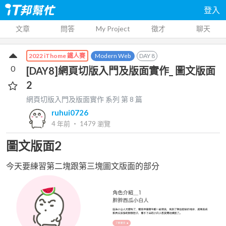
登入
文章
問答
My Project
徵才
聊天
Modern Web
DAY
8
2022 iThome 鐵人賽
0
[DAY8]網頁切版入門及版面實作_ 圖文版面
2
網頁切版入門及版面實作
系列 第
8
篇
ruhui0726
4 年前
‧
1479
瀏覽
圖文版面2
今天要練習第二塊跟第三塊圖文版面的部分