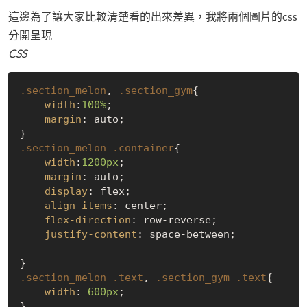
這邊為了讓大家比較清楚看的出來差異，我將兩個圖片的css
分開呈現
CSS
.section_melon
, 
.section_gym
{

width
:
100%
;

margin
: auto;

.section_melon
.container
{

width
:
1200px
;

margin
: auto;

display
: flex;

align-items
: center;

flex-direction
: row-reverse;

justify-content
: space-between;

.section_melon
.text
, 
.section_gym
.text
{

width
: 
600px
;
