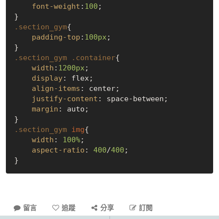
font-weight
:
100
;

.section_gym
{

padding-top
:
100px
;

.section_gym
.container
{

width
:
1200px
;

display
: flex;

align-items
: center;

justify-content
: space-between;

margin
: auto;

.section_gym
img
{

width
: 
100%
;

aspect-ratio
: 
400
/
400
;

留言
追蹤
分享
訂閱