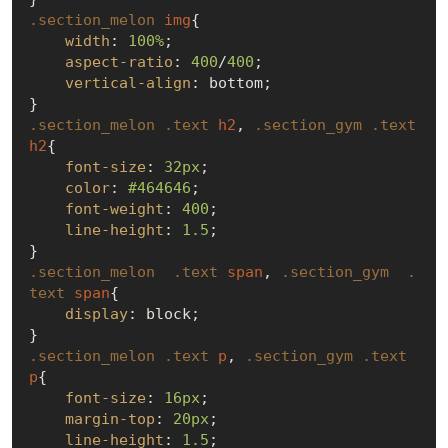
.section_melon
img
{

width
: 
100%
;

aspect-ratio
: 
400
/
400
;

vertical-align
: bottom;

.section_melon
.text
h2
, 
.section_gym
.text
h2
{

font-size
: 
32px
;

color
: 
#464646
;

font-weight
: 
400
;

line-height
: 
1.5
;

.section_melon
.text
span
, 
.section_gym
.
text
span
{

display
: block;

.section_melon
.text
p
, 
.section_gym
.text
p
{

font-size
: 
16px
;

margin-top
: 
20px
;

line-height
: 
1.5
;
