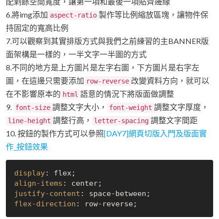
配剩餘空間寬度，讓第一項和最後一項貼齊邊緣
6.將img添加
製作等比例縮放區塊，讓物件保
aspect-ratio
持固定的寬高比例
7.可以觀察到其實排版方式與我們之前練習的主BANNER版
面架構是一樣的，一半文字一半圖的方式
8.不同的地方是上方圖片是左字右圖，下方圖片是右字左
圖，在這邊只需要添加
改變資料方向，就可以
row-reverse
在不影響原本的
語意的情況下將版面做調整
html
9.
調整文字大小，
調整文字厚度，
font-size
font-weight
調整行高，
調整文字間距
line-height
letter-spacing
10. 按鈕的製作方式可以參照
[DAY7]網頁切版入門及版面實
作_按鈕效果
display
align-items
justify-content
flex-direction