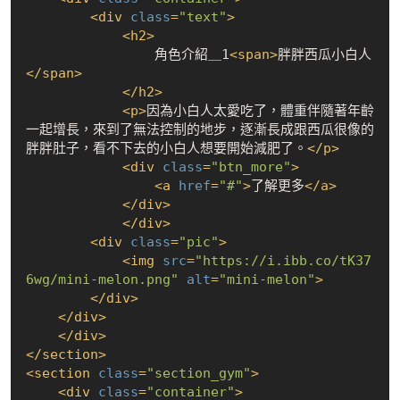
<
div
class
=
"text"
>
<
h2
>
                角色介紹＿1
<
span
>
胖胖西瓜小白人
</
span
>
</
h2
>
<
p
>
因為小白人太愛吃了，體重伴隨著年齡
一起增長，來到了無法控制的地步，逐漸長成跟西瓜很像的
胖胖肚子，看不下去的小白人想要開始減肥了。
</
p
>
<
div
class
=
"btn_more"
>
<
a
href
=
"#"
>
了解更多
</
a
>
</
div
>
</
div
>
<
div
class
=
"pic"
>
<
img
src
=
"https://i.ibb.co/tK37
6wg/mini-melon.png"
alt
=
"mini-melon"
>
</
div
>
</
div
>
</
div
>
</
section
>
<
section
class
=
"section_gym"
>
<
div
class
=
"container"
>