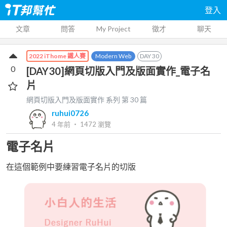
登入
文章
問答
My Project
徵才
聊天
Modern Web
DAY
30
2022 iThome 鐵人賽
0
[DAY30]網頁切版入門及版面實作_電子名
片
網頁切版入門及版面實作
系列 第
30
篇
ruhui0726
4 年前
‧
1472
瀏覽
電子名片
在這個範例中要練習電子名片的切版