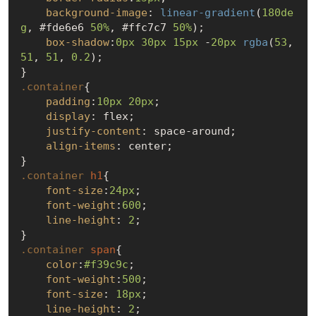
background-image
: 
linear-gradient
(
180de
g
, #fde6e6 
50%
, #ffc7c7 
50%
);

box-shadow
:
0px
30px
15px
 -
20px
rgba
(
53
, 
51
, 
51
, 
0.2
);

.container
{

padding
:
10px
20px
;

display
: flex;

justify-content
: space-around;

align-items
: center;

.container
h1
{

font-size
:
24px
;

font-weight
:
600
;

line-height
: 
2
;

.container
span
{

color
:
#f39c9c
;

font-weight
:
500
;

font-size
: 
18px
;

line-height
: 
2
;
