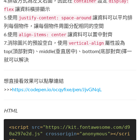
4.排版方式為左文右圖，因此在
設定
container
display:
讓資料橫排顯示
flex
5.使用
讓資料可以平均排
justify-content: space-around
列每個物件，讓每個物件周圍分配相同的空間
6.使用
讓資料可以置中對齊
align-items: center
7.消除圖片的預設空白，使用
屬性設為
vertical-align
top(頂部對齊)、middle(垂直居中)、bottom(底部對齊)擇一
就可以解決
想直接看效果可以點擊連結
>>>
https://codepen.io/ocqyfixe/pen/JjvGNqL
HTML
<
script
src
=
"https://kit.fontawesome.com/d9
0a297e2d.js"
crossorigin
=
"anonymous"
>
</
scri