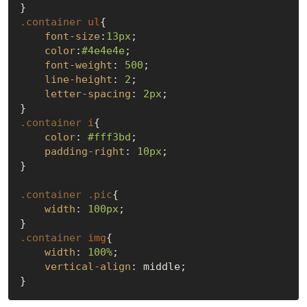
.container
ul
{

font-size
:
13px
;

color
:
#4e4e4e
;

font-weight
: 
500
;

line-height
: 
2
;

letter-spacing
: 
2px
;

.container
i
{

color
: 
#fff3bd
;

padding-right
: 
10px
;

}

.container
.pic
{

width
: 
100px
;

.container
img
{

width
: 
100%
;

vertical-align
: middle;
