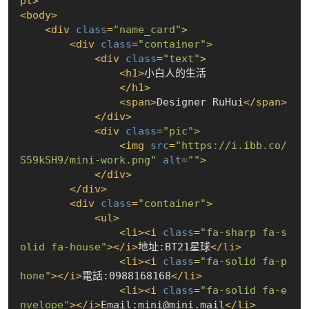
pt
>
<
body
>
<
div
class
=
"name_card"
>
<
div
class
=
"container"
>
<
div
class
=
"text"
>
<
h1
>
小白人的生活

</
h1
>
<
span
>
Designer RuHui
</
span
>
</
div
>
<
div
class
=
"pic"
>
<
img
src
=
"https://i.ibb.co/
S59kSH9/mini-work.png"
alt
=
""
>
</
div
>
</
div
>
<
div
class
=
"container"
>
<
ul
>
<
li
>
<
i
class
=
"fa-sharp fa-s
olid fa-house"
>
</
i
>
地址:BT21星球
</
li
>
<
li
>
<
i
class
=
"fa-solid fa-p
hone"
>
</
i
>
電話:0988168168
</
li
>
<
li
>
<
i
class
=
"fa-solid fa-e
nvelope"
>
</
i
>
Email:mini@mini.mail
</
li
>