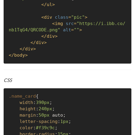
</
ul
>
<
div
class
=
"pic"
>
<
img
src
=
"https://i.ibb.co/
nb1TqG4/QRCODE.png"
alt
=
""
>
</
div
>
</
div
>
</
div
>
</
body
>
CSS
.name_card
{

width
:
390px
;

height
:
240px
;

margin
:
50px
 auto;

letter-spacing
:
1px
;

color
:
#f39c9c
;

border-radius
:
15px
;
