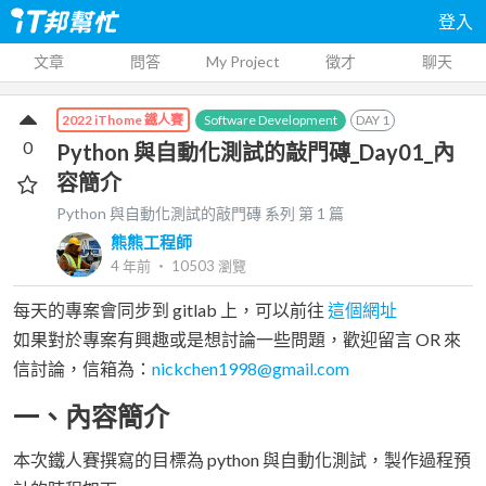
登入
文章
問答
My Project
徵才
聊天
Software Development
DAY
1
2022 iThome 鐵人賽
0
Python 與自動化測試的敲門磚_Day01_內
容簡介
Python 與自動化測試的敲門磚
系列 第
1
篇
熊熊工程師
4 年前
‧
10503
瀏覽
每天的專案會同步到 gitlab 上，可以前往
這個網址
如果對於專案有興趣或是想討論一些問題，歡迎留言 OR 來
信討論，信箱為：
nickchen1998@gmail.com
一、內容簡介
本次鐵人賽撰寫的目標為 python 與自動化測試，製作過程預