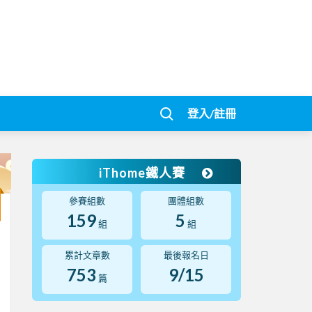
登入/註冊
iThome鐵人賽
參賽組數
團體組數
159
5
組
組
累計文章數
最後報名日
753
9/15
篇