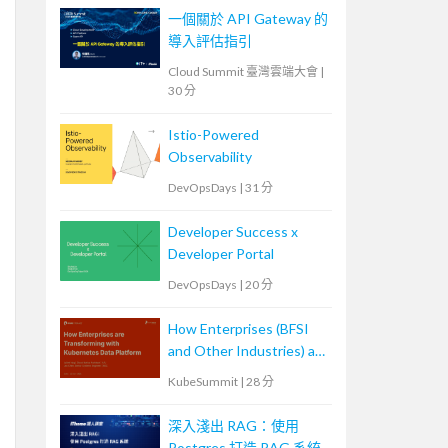
一個關於 API Gateway 的
導入評估指引
Cloud Summit 臺灣雲端大會
|
30 分
Istio-Powered
Observability
DevOpsDays
|
31 分
Developer Success x
Developer Portal
DevOpsDays
|
20 分
How Enterprises (BFSI
and Other Industries) are
Transforming with
KubeSummit
|
28 分
Kubernetes Data
Platforms
深入淺出 RAG：使用
Postgres 打造 RAG 系統