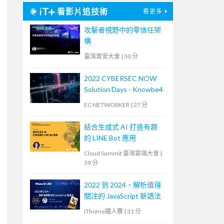
看影片追技術
看更多
攻擊者視野中的零信任架
構
臺灣資安大會
|
30 分
2022 CYBERSEC NOW
Solution Days - Knowbe4
EC NETWORKER
|
27 分
結合生成式 AI 打造有趣
的 LINE Bot 應用
Cloud Summit 臺灣雲端大會
|
39 分
2022 到 2024，解析值得
關注的 JavaScript 新語法
iThome鐵人賽
|
31 分