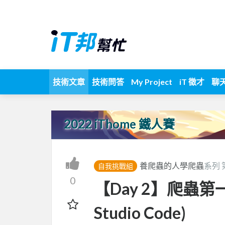
技術文章
技術問答
My Project
iT 徵才
聊
2022 iThome 鐵人賽
養爬蟲的人學爬蟲
系列 
自我挑戰組
0
【Day 2】爬蟲第一步
Studio Code)