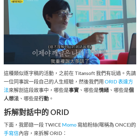
這種類似逐字稿的活動，之前在 Titansoft 我們有玩過。先請
一位同事說一段自己的人生經驗，然後我們用
ORID 表達方
法
來解剖這段故事中，哪些是
事實
、哪些是
情緒
、哪些是
個
人想法
、哪些是
行動
。
拆解對話中的 ORID
下面，我節錄一段 TWICE
Momo
寫給粉絲(暱稱為 ONCE)的
手寫信
內容，來拆解 ORID：