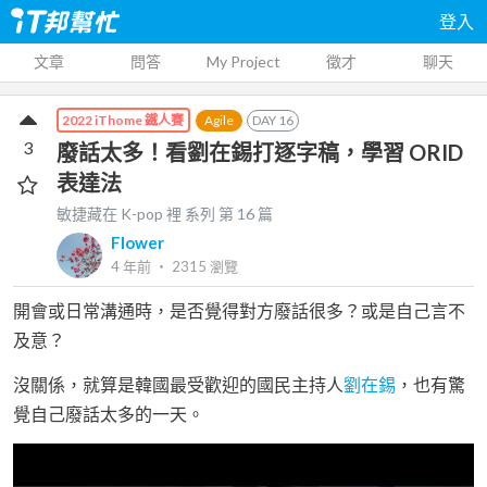
登入
文章
問答
My Project
徵才
聊天
Agile
DAY
16
2022 iThome 鐵人賽
3
廢話太多！看劉在錫打逐字稿，學習 ORID
表達法
敏捷藏在 K-pop 裡
系列 第
16
篇
Flower
4 年前
‧
2315
瀏覽
開會或日常溝通時，是否覺得對方廢話很多？或是自己言不
及意？
沒關係，就算是韓國最受歡迎的國民主持人
劉在錫
，也有驚
覺自己廢話太多的一天。