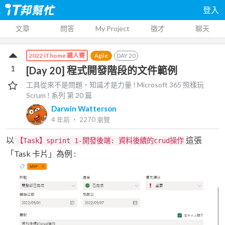
登入
文章
問答
My Project
徵才
聊天
Agile
DAY
20
2022 iThome 鐵人賽
1
[Day 20] 程式開發階段的文件範例
工具從來不是問題，知識才是力量 ! Microsoft 365 照樣玩
Scrum !
系列 第
20
篇
Darwin Watterson
4 年前
‧
2270
瀏覽
以
這張
【Task】sprint 1-開發後端: 資料後續的crud操作
「Task 卡片」為例 :