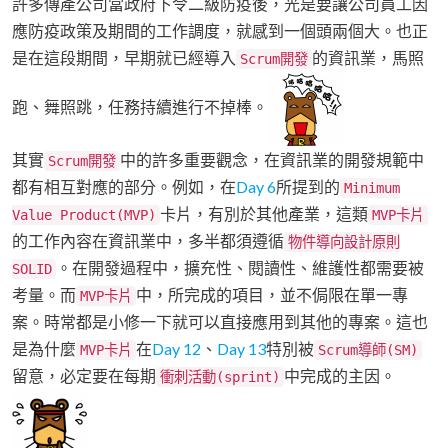
許多傳產公司當政府下令二級防疫後，光是要讓公司員工因
應防疫政策及期間的工作調度，就感到一個頭兩個大。也正
是在這段期間，早期就已經導入
的資訊業，馬照
Scrum開發
跑、舞照跳，任務持續進行不掉棒。
其實
中的許多重要觀念，在資訊業的開發規範中
Scrum開發
都有相互對應的部分。例如，在
Day 6
所提到的
Minimum
卡片，有別於其他產業，這類
Value Product(MVP)
MVP卡片
的工作內容在資訊業中，多半都須遵循
物件導向設計原則
。在開發過程中，擴充性、閱讀性、維護性都需要被
SOLID
考量。而
中，所完成的項目，並不侷限在單一專
MVP卡片
案。時常都是小修一下就可以直接應用到其他的專案。這也
是為什麼
在
Day 12
、
Day 13
特別被
MVP卡片
Scrum導師(SM)
留意，必定要在每期
中完成的主因。
衝刺活動(sprint)