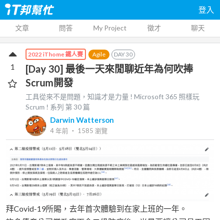
登入
文章
問答
My Project
徵才
聊天
Agile
DAY
30
2022 iThome 鐵人賽
1
[Day 30] 最後一天來閒聊近年為何吹捧
Scrum開發
工具從來不是問題，知識才是力量 ! Microsoft 365 照樣玩
Scrum !
系列 第
30
篇
Darwin Watterson
4 年前
‧
1585
瀏覽
拜Covid-19所賜，去年首次體驗到在家上班的一年。