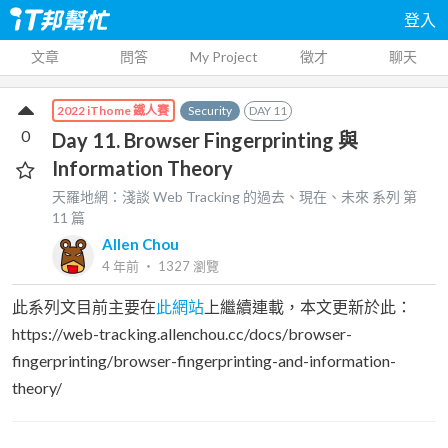
登入
文章
問答
My Project
徵才
聊天
Security
DAY
11
2022 iThome 鐵人賽
0
Day 11. Browser Fingerprinting 與
Information Theory
天羅地網：淺談 Web Tracking 的過去、現在、未來
系列 第
11
篇
Allen Chou
4 年前
‧
1327
瀏覽
此系列文目前主要在
此網站
上繼續連載，本文更新於此：
https://web-tracking.allenchou.cc/docs/browser-
fingerprinting/browser-fingerprinting-and-information-
theory/