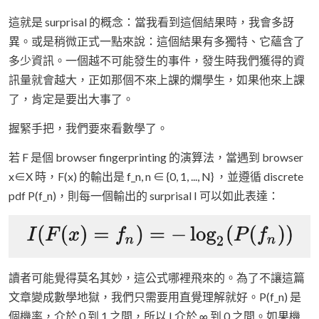
這就是 surprisal 的概念：當我看到這個結果時，我會多訝
異。或是稍微正式一點來說：這個結果有多獨特、它蘊含了
多少資訊。一個越不可能發生的事件，發生時我們獲得的資
訊量就會越大，正如那個不來上課的爛學生，如果他來上課
了，肯定是要出大事了。
握緊手把，我們要來看數學了。
若 F 是個 browser fingerprinting 的演算法，當遇到 browser
x∈X 時，F(x) 的輸出是 f_n, n ∈ {0, 1, ..., N} ，並遵循 discrete
pdf P(f_n)，則每一個輸出的 surprisal I 可以如此表達：
讀者可能覺得莫名其妙，這公式哪裡飛來的。為了不讓這篇
文章變成數學地獄，我們只需要用直覺理解就好。P(f_n) 是
個機率，介於 0 到 1 之間，所以 I 介於 ∞ 到 0 之間。如果機