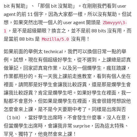
bit 有幫助」、「那個 bit 沒幫助」。在剛剛我們看到 user
agent 的前 11 個字，因為大家都一樣，所以沒有幫助。但試
想，如果突然出現一個人的 user agent 開頭是
Zbmvyyn\3-
，是不是超級顯眼？換言之，並不是前 88 bits 沒有用，而
1
是當前 88 bits 是
沒有用！
Mozilla/5.0
如果前面的舉例太 technical，我們可以換個日常一點的舉
例。試想，現在有個超級好學生，從不遲到，上課總是認真
做筆記，回家認真寫作業，以及另一個爛學生，瘋狂蹺課，
作業都用抄的。有一天我上課前走進教室，看到有個人坐在
裡面，請問那是好學生會讓我比較訝異，還是那是爛學生會
讓我比較訝異？肯定是爛學生吧。如果好學生在裡面，我一
點都不會意外，但如果是爛學生在裡面，我會很錯愕想說他
怎麼會來上課，是不是今天要期中考了。同樣是出席與否
（1 bit），當好學生出席時，不會發生什麼事，沒人在意，
但當爛學生出席時，會讓我非常 surprise，因為這太特殊、
罕見、獨特了，他竟然會來上課！