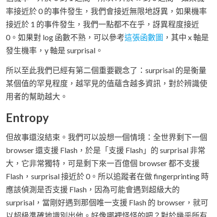
率接近於 0 的事件發生，我們會接近無限地訝異，如果機率
接近於 1 的事件發生，我們一點都不在乎，訝異程度接近
0。如果對 log 函數不熟，可以參考
這張函數圖
，其中 x 軸是
發生機率，y 軸是 surprisal。
所以至此我們已經有第二個重要觀念了：surprisal 的是衡量
某個值的罕見程度，越罕見的值蘊含越多資訊，對於辨識使
用者的幫助越大。
Entropy
但故事還沒結束。我們可以設想一個情境：全世界剩下一個
browser 還支援 Flash，於是「支援 Flash」的 surprisal 非常
大，它非常獨特，可是剩下來一百億個 browser 都不支援
Flash，surprisal 接近於 0。所以追蹤者在做 fingerprinting 時
應該偵測是否支援 Flash，因為可能會遇到超級大的
surprisal，當剛好遇到那個唯一支援 Flash 的 browser，就可
以超級準確地識別出他。好像哪裡怪怪的吧？對於幾乎所有