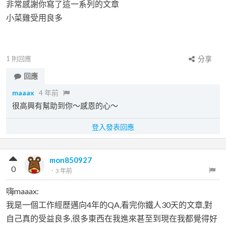
非常感謝你寫了這一系列的文章
小菜雞受用良多
1
則回應
分享
回應
maaax
4 年前
很高興有幫助到你～感恩的心～
登入發表回應
mon850927
0
．
3 年前
嗨maaax:
我是一個工作經歷邁向4年的QA,看完你鐵人30天的文章,對
自己真的受益良多,很多東西在我進來甚至到現在我都覺得好