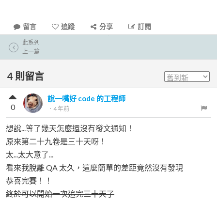
留言
追蹤
分享
訂閱
此系列
上一篇
4
則留言
說一嘴好 code 的工程師
0
．
4 年前
想說...等了幾天怎麼還沒有發文通知！
原來第二十九卷是三十天呀！
太...太大意了...
看來我脫離 QA 太久，這麼簡單的差距竟然沒有發現
恭喜完賽！！
終於可以開始一次追完三十天了