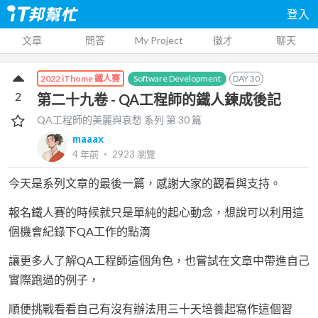
登入
文章
問答
My Project
徵才
聊天
Software Development
DAY
30
2022 iThome 鐵人賽
2
第二十九卷 - QA工程師的鐵人鍊成後記
QA工程師的美麗與哀愁
系列 第
30
篇
maaax
4 年前
‧
2923
瀏覽
今天是系列文章的最後一篇，感謝大家的觀看與支持。
報名鐵人賽的時候就只是單純的起心動念，想說可以利用這
個機會紀錄下QA工作的點滴
讓更多人了解QA工程師這個角色，也嘗試在文章中帶進自己
實際跑過的例子，
順便挑戰看看自己有沒有辦法用三十天培養起寫作這個習