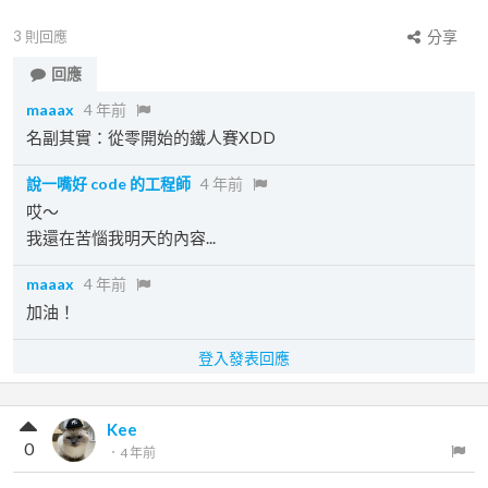
3
則回應
分享
回應
maaax
4 年前
名副其實：從零開始的鐵人賽XDD
說一嘴好 code 的工程師
4 年前
哎～
我還在苦惱我明天的內容...
maaax
4 年前
加油！
登入發表回應
Kee
0
．
4 年前