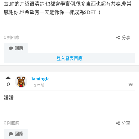
玄,你的介紹很清楚,也都會舉實例,很多東西也超有共鳴,非常
感謝你,也希望有一天能像你一樣成為SDET :)
0
則回應
分享
回應
登入發表回應
jiamingla
0
．
3 年前
讚讚
0
則回應
分享
回應