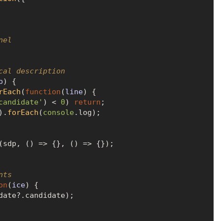
nel
cal description
p
) {

rEach
(
function
(
line
) {

candidate'
) < 
0
) 
return
;

).
forEach
(
console
.
log
);

(sdp, 
() =>
 {}, 
() =>
 {});

nts
on
(
ice
) {

date
?.
candidate
);
