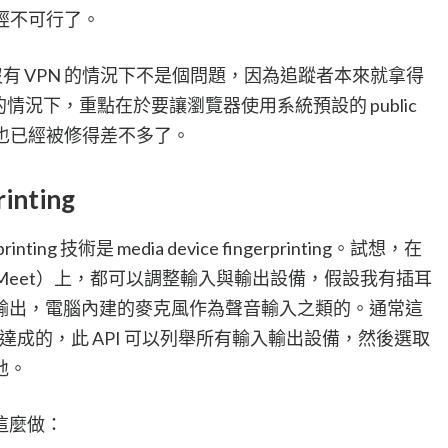
追蹤已經不可行了。
s 洩漏。在沒有 VPN 的情況下不是個問題，因為追蹤者本來就拿得
有 VPN 的情況下，重點在於要讓瀏覽器使用系統預設的 public
應該也已經被修得差不多了。
rinting
nting 技術是 media device fingerprinting。試想，在
gle Meet）上，都可以調整輸入與輸出設備，假設我有插耳
輸出，電腦內建的麥克風作為聲音輸入之類的。通常這
達成的，此 API 可以列舉所有輸入輸出設備，然後選取
地。
這麼做：