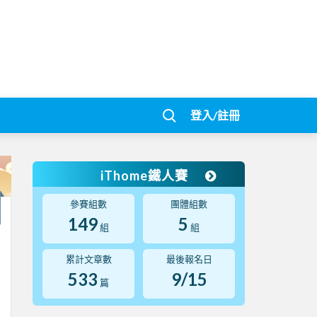
登入/註冊
iThome鐵人賽
參賽組數
團體組數
149
5
組
組
累計文章數
最後報名日
533
9/15
篇