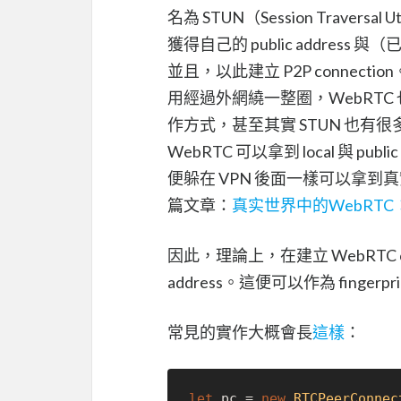
名為 STUN（Session Traversa
獲得自己的 public address
並且，以此建立 P2P conne
用經過外網繞一整圈，WebRTC 也
作方式，甚至其實 STUN 也有很多
WebRTC 可以拿到 local 與 p
便躲在 VPN 後面一樣可以拿到真實的
篇文章：
真实世界中的WebRTC：STUN
因此，理論上，在建立 WebRTC connec
address。這便可以作為 fingerpr
常見的實作大概會長
這樣
：
let
 pc = 
new
RTCPeerConnec