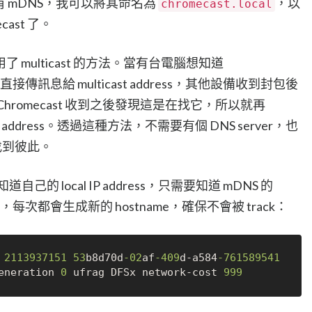
 mDNS，我可以將其命名為
，以
chromecast.local
ast 了。
 multicast 的方法。當有台電腦想知道
接傳訊息給 multicast address，其他設備收到封包後
romecast 收到之後發現這是在找它，所以就再
l IP address。透過這種方法，不需要有個 DNS server，也
 找到彼此。
自己的 local IP address，只需要知道 mDNS 的
，每次都會生成新的 hostname，確保不會被 track：
 
2113937151
53
b8d70d
-02
af
-409
d-a584
-761589541
eneration 
0
 ufrag DFSx network-cost 
999