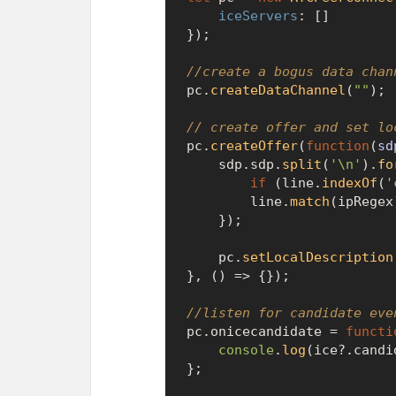
iceServers
: []

});

//create a bogus data chan
pc.
createDataChannel
(
""
);

// create offer and set lo
pc.
createOffer
(
function
(
sd
	sdp.
sdp
.
split
(
'\n'
).
fo
if
 (line.
indexOf
(
'
		line.
match
(ipRegex
	});

	pc.
setLocalDescription
}, 
() =>
 {});

//listen for candidate eve
pc.
onicecandidate
 = 
functi
console
.
log
(ice?.
candi