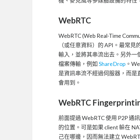
機、麥克風等多媒體設備的特性，以此做 
WebRTC
WebRTC (Web Real-Time
（或任意資料）的 API。最常
輸入，並將其串流出去。另外一個有趣
檔案傳輸，例如
ShareDrop
。We
是資訊串流不經過伺服器，而是
會用到。
WebRTC Fingerprinti
前面提過 WebRTC 使用 P2P 
的位置。可是如果 client 躲在 N
己在哪邊，因而無法建立 WebRTC