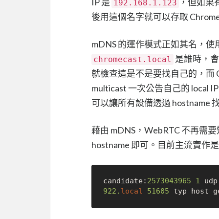
IP 是
，但如果有
192.168.1.123
後用這個名字就可以存取 Chromec
mDNS 的運作模式正如其名，使用了
是誰時，會直
chromecast.local
就檢查這是不是要找自己的，而 Ch
multicast 一次公告自己的 loca
可以讓所有設備透過 hostname
藉由 mDNS，WebRTC 不再需要知道
hostname 即可。目前主流實作是
candidate:
2573043965
1
 udp
922.
local
51605
 typ host g