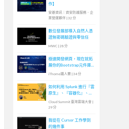
作】
安碁資訊｜資安防護服務．企
業營運夥伴
|
32 分
數位發展部導入自然人憑
證無密碼驗證與零信任
MWC
|
28 分
極速開發網頁，現在就拓
展你的Bootstrap元件庫
吧
iThome鐵人賽
|
34 分
如何利用 Splunk 進行『雲
原生』、『容器化』、
『微服務』的應用服務效
Cloud Summit 臺灣雲端大會
|
能監控、使用者分析管理
29 分
我從在 Cursor 工作學到
的幾件事