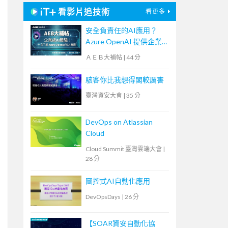
看影片追技術
看更多
安全負責任的AI應用？
Azure OpenAI 提供企業
級AI體驗！【宏碁資訊網
ＡＥＢ大補帖
|
44 分
路學堂】
駭客你比我想得閣較厲害
臺灣資安大會
|
35 分
DevOps on Atlassian
Cloud
Cloud Summit 臺灣雲端大會
|
28 分
圖控式AI自動化應用
DevOpsDays
|
26 分
【SOAR資安自動化協