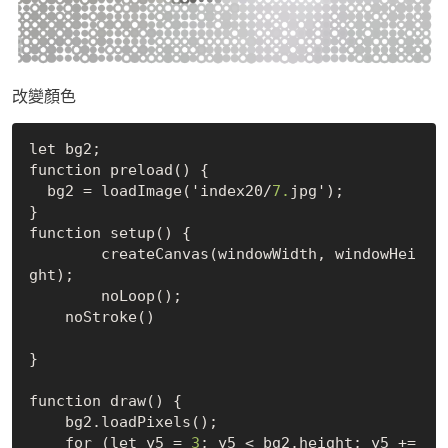
改變顏色
let bg2;

function preload() {

  bg2 = loadImage('index20/
7.
jpg');

}

function setup() {

	createCanvas(windowWidth, windowHei
ght);

	noLoop();

    noStroke()

}

function draw() {

    bg2.loadPixels();

    for (let y5 = 
3
; y5 < bg2.height; y5 += 