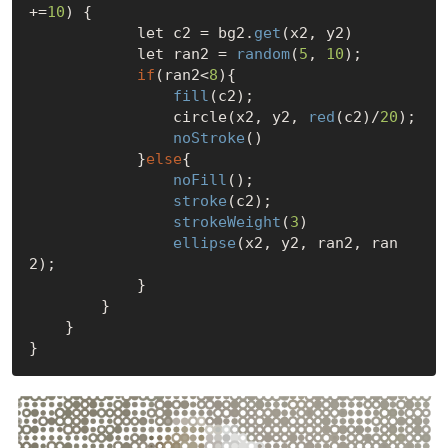
+=
10
) {

            let c2 = bg2.
get
(x2, y2)

            let ran2 = 
random
(
5
, 
10
);

if
(ran2<
8
){

fill
(c2);

                circle(x2, y2, 
red
(c2)/
20
);

noStroke
()

            }
else
{

noFill
();

stroke
(c2);

strokeWeight
(
3
)

ellipse
(x2, y2, ran2, ran
2);

            }

        }

    }
