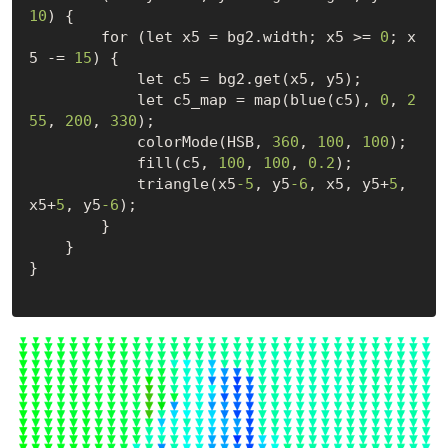
10
) {

        for (let x5 = bg2.width; x5 >= 
0
; x
5 -= 
15
) {

            let c5 = bg2.get(x5, y5);

            let c5_map = map(blue(c5), 
0
, 
2
55
, 
200
, 
330
);

            colorMode(HSB, 
360
, 
100
, 
100
);

            fill(c5, 
100
, 
100
, 
0.2
);

            triangle(x5
-5
, y5
-6
, x5, y5+
5
, 
x5+
5
, y5
-6
);

        }	

    }

}
