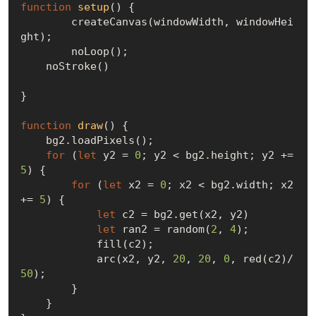
function
setup
(
) 
{

	createCanvas(windowWidth, windowHei
ght);

	noLoop();

    noStroke()

}

function
draw
(
) 
{

    bg2.loadPixels();

for
 (
let
 y2 = 
0
; y2 < bg2.height; y2 += 
5
) {

for
 (
let
 x2 = 
0
; x2 < bg2.width; x2 
+= 
5
) {

let
 c2 = bg2.get(x2, y2)

let
 ran2 = random(
2
, 
4
);

            fill(c2);

            arc(x2, y2, 
20
, 
20
, 
0
, red(c2)/
50
);

        }

    }
