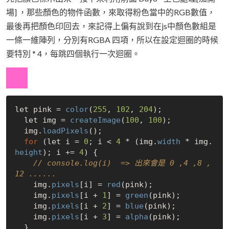
場] ，那些顏色的物件函數，來取得粉色當中的RGB數值，
最後再把顏色印回去，來記得上偏有說到在js中顏色數組是
一條一維陣列，分別有RGBA 四項，所以在設定迴圈的時候
要特別 * 4，每跳四個執行一次迴圈。
let pink = 
color
(
255
, 
102
, 
204
);

  let img = 
createImage
(
100
, 
100
);

  img.
loadPixels
();

for
 (let i = 
0
; i < 
4
 * (img.
width
 * img.
height
); i += 
4
) {

// console.log(i)  => 出來會是 0 ,4 ,8 ,
12 ......
    img.
pixels
[i] = 
red
(pink);

    img.
pixels
[i + 
1
] = 
green
(pink);

    img.
pixels
[i + 
2
] = 
blue
(pink);

    img.
pixels
[i + 
3
] = 
alpha
(pink);

  }
