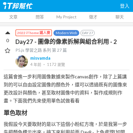
登入
文章
問答
My Project
徵才
聊天
Modern Web
DAY
27
2022 iThome 鐵人賽
0
Day27 - 圖像的像素拆解與組合利用 - 2
P5.js 學習之路
系列 第
27
篇
misvamda
4 年前
‧
1172
瀏覽
這篇會進一步利用圖像數據來製作canvas創作，除了上篇講
到的可以自由設定圖像的顏色外，還可以透過既有的圖像來
更改設計與顏色，甚至取材圖像中的資料，製作成規則作
畫。下面我們先來使用單色試做看看
單色取材
我假設今天要取財的是以下這個小粉紅方塊，於是我第一步
先把顏色標示出來，接下來利用前面 Day8 - 上色處理[加開