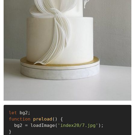
let
function
preload
(
) 
{

  bg2 = loadImage(
'index20/7.jpg'
);
