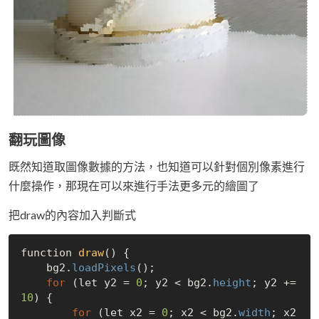
翻玩圖像
既然知道取圖像數據的方法，也知道可以針對個別像素進行
什麼操作，那現在可以來進行手法更多元的繪圖了
把draw的內容加入判斷式
function 
draw
() {

    bg2.
loadPixels
();

for
 (let y2 = 
0
; y2 < bg2.
height
; y2 +=
10
) {

for
 (let x2 = 
0
; x2 < bg2.
width
; x2 