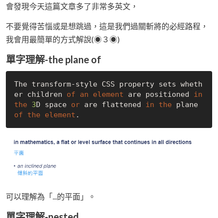
會發現今天這篇文章多了非常多英文，
不要覺得苦惱或是想跳過，這是我們過關斬將的必經路程，
我會用最簡單的方式解說(◉３◉)
單字理解-the plane of
The transform-style CSS property sets wheth
er children 
of
an
element
 are positioned 
in
the
3
D 
space
or
 are flattened 
in
the
 plane 
of
the
element
可以理解為「...的平面」。
單字理解-nested