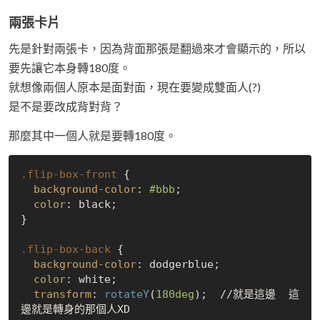
兩張卡片
先是針對兩張卡，因為背面那張是翻過來才會顯示的，所以
要先讓它本身轉180度。
就想像兩個人原本是面對面，現在要變成雙面人(?)
是不是要改成背對背？
那麼其中一個人就是要轉180度。
.flip-box-front
 {

background-color
: 
#bbb
;

color
: black;

}

.flip-box-back
 {

background-color
: dodgerblue;

color
: white;

transform
: 
rotateY
(
180deg
);  //就是這邊  這
邊就是轉身的那個人XD
