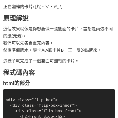
正在翻轉的卡片⧸⎩⎠⎞͏(・∀・)⎛͏⎝⎭⧹
原理解說
這個效果就像是你想要做一張雙面的卡片，設想是兩張不同
的紙(元素)，
我們可以先各自畫完內容，
然後準備膠水，讓卡片A跟卡片B一正一反的黏起來。
這樣子就完成了一個雙面可翻轉的卡片。
程式碼內容
html的部分
<div class="flip-box">

  <div class="flip-box-inner">

    <div class="flip-box-front">

      <h2>Front Side</h2>
