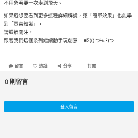
不用急著要一次走到飛天。
如果還想要看到更多這種詳細解說，讓「簡單效果」也能學
到「豐富知識」，
請繼續關注，
跟著我們這個系列繼續動手玩創意─=≡Σ((( つ•̀ω•́)つ
留言
追蹤
分享
訂閱
0
則留言
登入留言