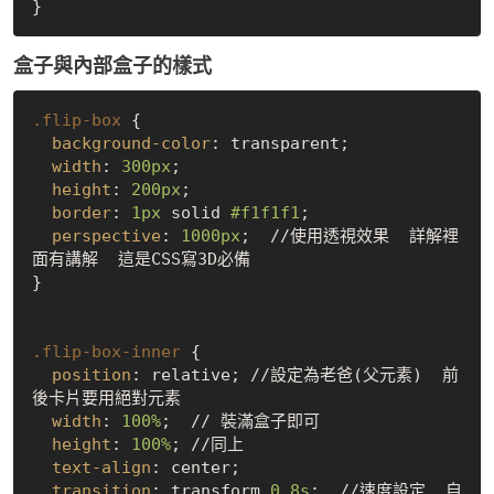
盒子與內部盒子的樣式
.flip-box
 {

background-color
: transparent;

width
: 
300px
;

height
: 
200px
;

border
: 
1px
 solid 
#f1f1f1
;

perspective
: 
1000px
;  //使用透視效果  詳解裡
面有講解  這是CSS寫3D必備

}

.flip-box-inner
 {

position
: relative; //設定為老爸(父元素)  前
後卡片要用絕對元素

width
: 
100%
;  // 裝滿盒子即可

height
: 
100%
; //同上

text-align
: center;

transition
: transform 
0.8s
;  //速度設定  自