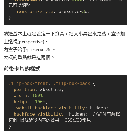
己可以調整

transform-style
: preserve-
3
d;

這邊基本上就是設定一下寬高，把大小弄出來之後，盒子加
上透視(perspective)，
內盒子給予preserve-3d。
大概的重點就是這兩個。
前後卡片的樣式
.flip-box-front
, 
.flip-box-back
 {

position
: absolute;

width
: 
100%
;

height
: 
100%
;

-webkit-backface-visibility
: hidden;

backface-visibility
: hidden;  //詳解有解釋
這個 隱藏背後內容的效果  CSS寫3D常見
