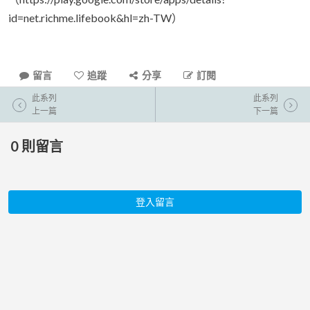
id=net.richme.lifebook&hl=zh-TW）
留言
追蹤
分享
訂閱
此系列
此系列
上一篇
下一篇
0
則留言
登入留言