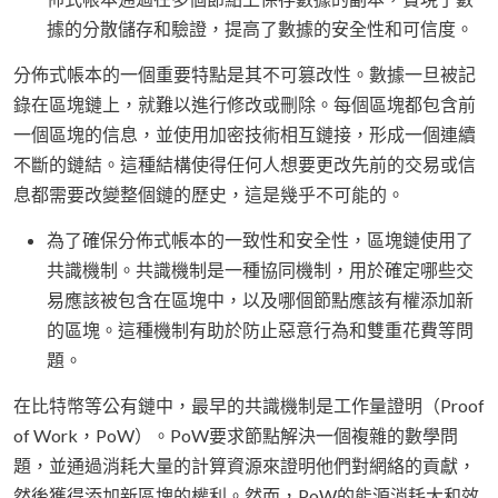
據的分散儲存和驗證，提高了數據的安全性和可信度。
分佈式帳本的一個重要特點是其不可篡改性。數據一旦被記
錄在區塊鏈上，就難以進行修改或刪除。每個區塊都包含前
一個區塊的信息，並使用加密技術相互鏈接，形成一個連續
不斷的鏈結。這種結構使得任何人想要更改先前的交易或信
息都需要改變整個鏈的歷史，這是幾乎不可能的。
為了確保分佈式帳本的一致性和安全性，區塊鏈使用了
共識機制。共識機制是一種協同機制，用於確定哪些交
易應該被包含在區塊中，以及哪個節點應該有權添加新
的區塊。這種機制有助於防止惡意行為和雙重花費等問
題。
在比特幣等公有鏈中，最早的共識機制是工作量證明（Proof
of Work，PoW）。PoW要求節點解決一個複雜的數學問
題，並通過消耗大量的計算資源來證明他們對網絡的貢獻，
然後獲得添加新區塊的權利。然而，PoW的能源消耗大和效