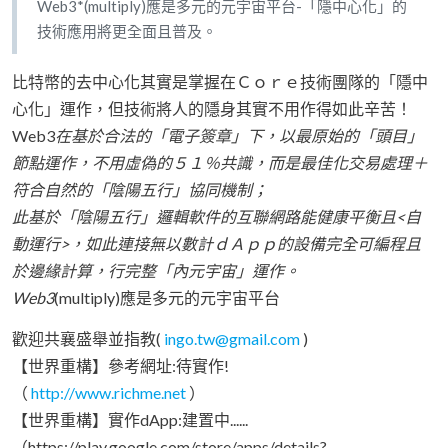
Web3*(multiply)應是多元的元宇宙平台-「隱中心化」的
技術應用將更全面且普及。
比特幣的去中心化其實是掌握在Ｃｏｒｅ技術團隊的「隱中
心化」運作，但技術將人的隱身其實不用作得如此辛苦！
Web3
在基於合法的「電子簽章」下，以最原始的「頭目」
節點運作，不用虛偽的５１％共識，而是最佳化交易處理＋
符合自然的「陰陽五行」協同機制；
此基於「陰陽五行」邏輯軟件的互聯網路能健康平衡且<自
動運行>，如此連接無以數計ｄＡｐｐ的設備完全可編程且
於邊緣計算，行完整「內元宇宙」運作。
Web3
(multiply)應是多元的元宇宙平台
歡迎共襄盛舉並指教(
ingo.tw@gmail.com
)
【世界重構】參考網址:待實作!
（
http://www.richme.net
）
【世界重構】實作dApp:建置中......
（https://play.google.com/store/apps/details?