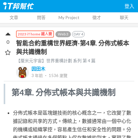
登入
文章
問答
My Project
徵才
聊天
Web 3
DAY
4
2023 iThome 鐵人賽
0
智能合約重構世界經濟-第4章. 分佈式帳本
與共識機制
【厘米元宇宙】世界重構計劃
系列 第
4
篇
因田木
3 年前
‧
1536
瀏覽
第4章. 分佈式帳本與共識機制
分佈式帳本是區塊鏈技術的核心概念之一，它改變了數
據記錄和共享的方式。傳統上，數據通常由一個中心化
的機構或組織掌控，容易產生信任和安全性的問題。分
佈式帳本通過在多個節點上保存數據的副本，實現了數