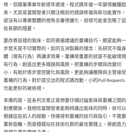
條，但隨著專案年齡逐年遞增，程式碼年復一年變得臃腫起
來。尤其是當開發者只關注眼前的錯誤修復與新功能實作，
卻沒有以專案整體的視角去審視優化，就很可能會忽略了這
些長期的隱憂。
要改善這樣的氣味，如同普遍建議的重構技巧，期望能夠一
步登天是不切實際的。如同五洲製藥的理念：先研究不傷身
體（現有行為）再講求效果。重構很重要的就是不能破壞現
有行為，創造出更多錯誤與風險。把重構的步驟與改變切
小，有助於逐步管控變化與風險，更能夠讓團隊與主管接受
重構的行為。對於提交出的程式碼改動，小的Pull Requests
也能更好的被檢視。
幸運的是，這系列文章正是想要仔細討論氣味與重構之間的
對應關係。我相信當開發者能夠辨識出氣味的同時，就可以
根據這些前人的經驗，快速得到重構的技巧與指引，不需要
重新造輪，而是穩穩站在技術社群的最佳實踐上，將創造力
發揮在更有價值之處。