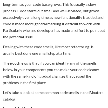
long-term as your code base grows. This is usually a slow
process. Code starts out small and well-isolated, but grows
excessively over a long time as new functionality is added and
code is made more general marking it difficult to work with.
Particularly when no developer has made an effort to point out
the potential issue.
Dealing with these code smells, like most refactoring, is
usually best done one small step at a time.
The good news is that if you can identify any of the smells
below in your components you can make your code cleaner
with the same kind of gradual changes that caused the
problems in the first place.
Let's take a look at some common code smells in the Bloaters
catalog: