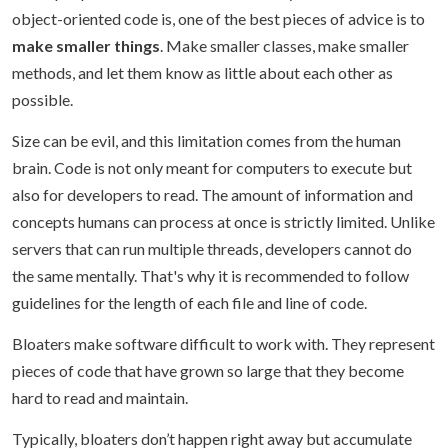
object-oriented code is, one of the best pieces of advice is to
make smaller things
. Make smaller classes, make smaller
methods, and let them know as little about each other as
possible.
Size can be evil, and this limitation comes from the human
brain. Code is not only meant for computers to execute but
also for developers to read. The amount of information and
concepts humans can process at once is strictly limited. Unlike
servers that can run multiple threads, developers cannot do
the same mentally. That's why it is recommended to follow
guidelines for the length of each file and line of code.
Bloaters make software difficult to work with. They represent
pieces of code that have grown so large that they become
hard to read and maintain.
Typically, bloaters don’t happen right away but accumulate