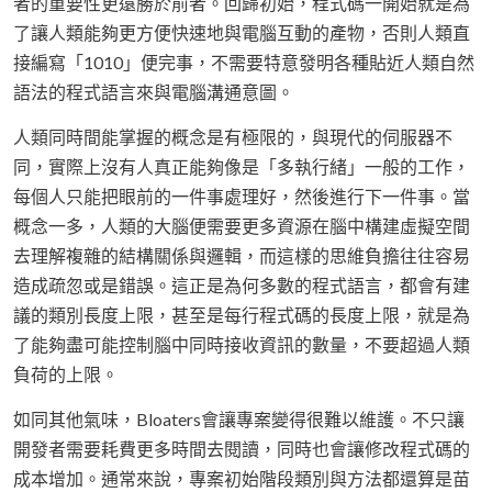
者的重要性更遠勝於前者。回歸初始，程式碼一開始就是為
了讓人類能夠更方便快速地與電腦互動的產物，否則人類直
接編寫「1010」便完事，不需要特意發明各種貼近人類自然
語法的程式語言來與電腦溝通意圖。
人類同時間能掌握的概念是有極限的，與現代的伺服器不
同，實際上沒有人真正能夠像是「多執行緒」一般的工作，
每個人只能把眼前的一件事處理好，然後進行下一件事。當
概念一多，人類的大腦便需要更多資源在腦中構建虛擬空間
去理解複雜的結構關係與邏輯，而這樣的思維負擔往往容易
造成疏忽或是錯誤。這正是為何多數的程式語言，都會有建
議的類別長度上限，甚至是每行程式碼的長度上限，就是為
了能夠盡可能控制腦中同時接收資訊的數量，不要超過人類
負荷的上限。
如同其他氣味，Bloaters會讓專案變得很難以維護。不只讓
開發者需要耗費更多時間去閱讀，同時也會讓修改程式碼的
成本增加。通常來說，專案初始階段類別與方法都還算是苗