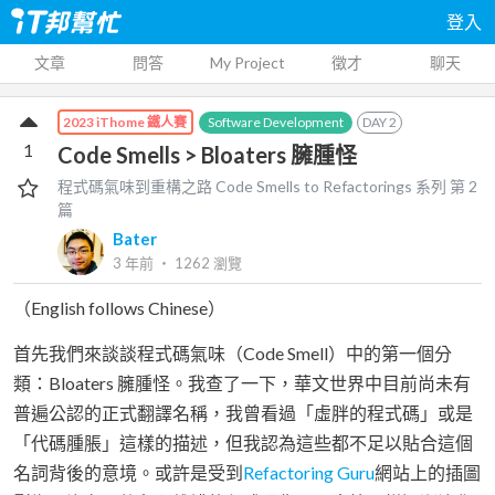
登入
文章
問答
My Project
徵才
聊天
Software Development
DAY
2
2023 iThome 鐵人賽
1
Code Smells > Bloaters 臃腫怪
程式碼氣味到重構之路 Code Smells to Refactorings
系列 第
2
篇
Bater
3 年前
‧
1262
瀏覽
（English follows Chinese）
首先我們來談談程式碼氣味（Code Smell）中的第一個分
類：Bloaters 臃腫怪。我查了一下，華文世界中目前尚未有
普遍公認的正式翻譯名稱，我曾看過「虛胖的程式碼」或是
「代碼腫脹」這樣的描述，但我認為這些都不足以貼合這個
名詞背後的意境。或許是受到
Refactoring Guru
網站上的插圖