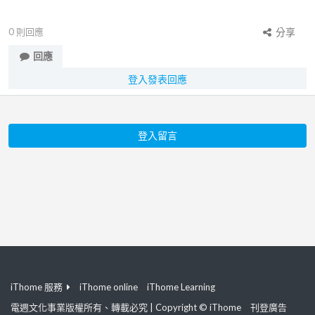
0
則回應
分享
回應
登入發表回應
登入留言
iThome 服務
iThome online
iThome Learning
電週文化事業版權所有、轉載必究 | Copyright © iThome
刊登廣告