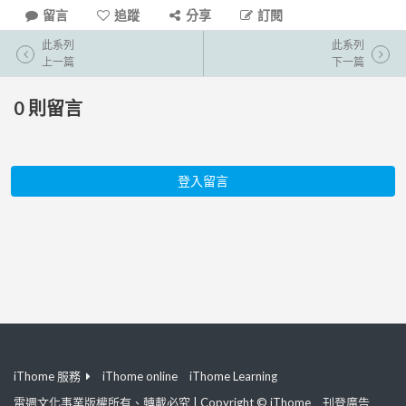
留言
追蹤
分享
訂閱
此系列
此系列
上一篇
下一篇
0
則留言
登入留言
iThome 服務
iThome online
iThome Learning
電週文化事業版權所有、轉載必究 | Copyright © iThome
刊登廣告