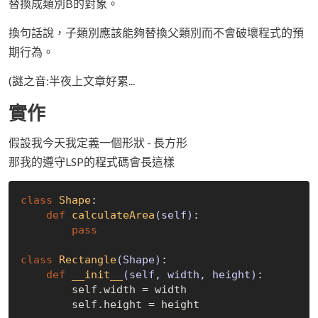
替換成類別B的對象。
換句話說，子類別應該能夠替換父類別而不會破壞程式的預
期行為。
(謎之音:半夜上文章好累...
實作
假設我今天我定義一個形狀 - 長方形
那我的遵守LSP的程式碼會長這樣
class
Shape
:
def
calculateArea
(self)
:
pass
class
Rectangle
(Shape)
:
def
__init__
(self, width, height)
:
        self.width = width

        self.height = height
