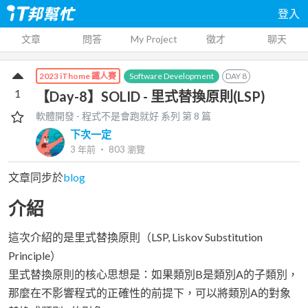
登入
文章
問答
My Project
徵才
聊天
Software Development
DAY
8
2023 iThome 鐵人賽
1
【Day-8】SOLID - 里式替換原則(LSP)
軟體開發 - 程式不是會跑就好
系列 第
8
篇
下次一定
3 年前
‧
803
瀏覽
文章同步於
blog
介紹
這次介紹的是里式替換原則（LSP, Liskov Substitution
Principle）
里式替換原則的核心思想是：如果類別B是類別A的子類別，
那麼在不影響程式的正確性的前提下，可以將類別A的對象