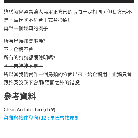
這樣就會容易讓人混淆正方形的長寬一定相同，但長方形不
是，這樣就不符合里式替換原則
再舉一個經典的例子
所有鳥類都會飛嗎?
不，企鵝不會
所有的狗狗都很聰明嗎?
不，吉娃娃不是。
所以當我們實作一個鳥類的介面出來，給企鵝用，企鵝只會
跟妳哭說我不會飛(預期之外的錯誤)
參考資料
Clean Architecture(ch.9)
菜雞與物件導向 (12): 里氏替換原則