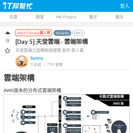
登入
文章
問答
My Project
徵才
聊天
Security
DAY
5
2023 iThome 鐵人賽
0
[Day 5] 天堂雲端 - 雲端架構
天堂雲端之從開始到接管
系列 第
5
篇
Sunny
3 年前
‧
719
瀏覽
雲端架構
AWS版本的分布式雲端架構