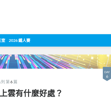
天室
2026 鐵人賽
DAY
6
系列 第
6
篇
端 - 上雲有什麼好處？