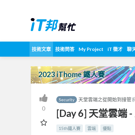
技術文章
技術問答
My Project
iT 徵才
聊
2023 iThome 鐵人賽
天堂雲端之從開始到接管
Security
0
[Day 6] 天堂雲
15th鐵人賽
雲端
優點