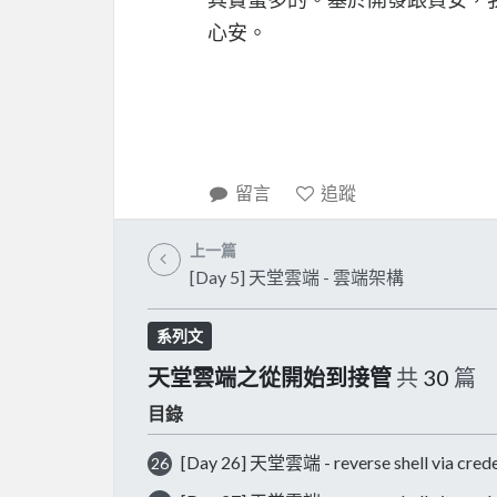
心安。
留言
追蹤
上一篇
[Day 5] 天堂雲端 - 雲端架構
系列文
天堂雲端之從開始到接管
共
30
篇
目錄
[Day 26] 天堂雲端 - reverse shell via crede
26