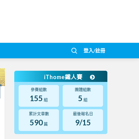
登入/註冊
iThome鐵人賽
參賽組數
團體組數
155
5
組
組
累計文章數
最後報名日
590
9/15
篇