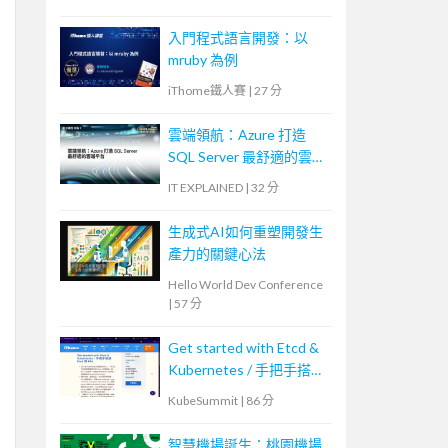
入門程式語言開發：以
mruby 為例
iThome鐵人賽
|
27 分
雲端領航：Azure 打造
SQL Server 最舒適的雲端
平台
IT EXPLAINED
|
32 分
生成式AI如何重塑開發生
產力的關鍵心法
Hello World Dev Conference
|
57 分
Get started with Etcd &
Kubernetes / 手把手搭建
Etcd 與 K8s
KubeSummit
|
86 分
智慧機場誕生：桃園機場