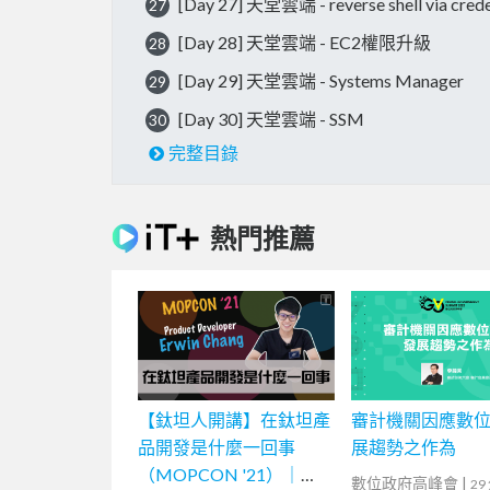
[Day 27] 天堂雲端 - reverse shell via crede
27
[Day 28] 天堂雲端 - EC2權限升級
28
[Day 29] 天堂雲端 - Systems Manager
29
[Day 30] 天堂雲端 - SSM
30
完整目錄
熱門推薦
【鈦坦人開講】在鈦坦產
審計機關因應數
品開發是什麼一回事
展趨勢之作為
（MOPCON '21）｜
數位政府高峰會
|
29