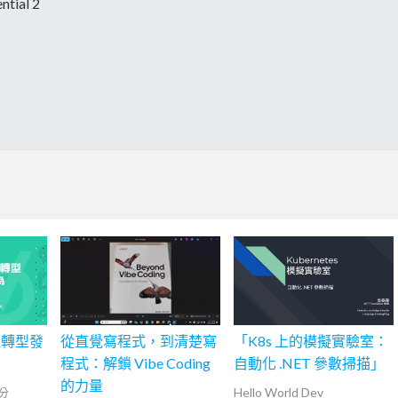
ntial 2
位轉型發
從直覺寫程式，到清楚寫
「K8s 上的模擬實驗室：
程式：解鎖 Vibe Coding
自動化 .NET 參數掃描」
的力量
Hello World Dev
 分