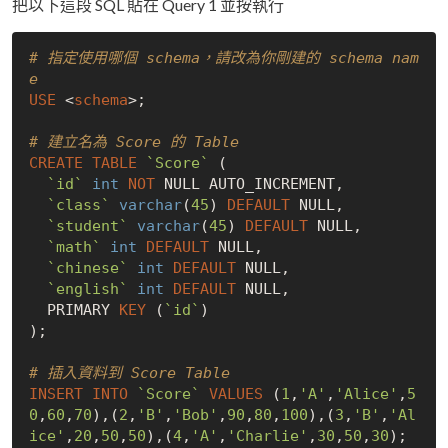
把以下這段 SQL 貼在 Query 1 並按執行
# 指定使用哪個 schema，請改為你剛建的 schema nam
e
USE
 <
schema
>;

# 建立名為 Score 的 Table
CREATE
TABLE
`Score`
 (

`id`
int
NOT
NULL
 AUTO_INCREMENT,

`class`
varchar
(
45
) 
DEFAULT
NULL
,

`student`
varchar
(
45
) 
DEFAULT
NULL
,

`math`
int
DEFAULT
NULL
,

`chinese`
int
DEFAULT
NULL
,

`english`
int
DEFAULT
NULL
,

  PRIMARY 
KEY
 (
`id`
)

);

# 插入資料到 Score Table
INSERT
INTO
`Score`
VALUES
 (
1
,
'A'
,
'Alice'
,
5
0
,
60
,
70
),(
2
,
'B'
,
'Bob'
,
90
,
80
,
100
),(
3
,
'B'
,
'Al
ice'
,
20
,
50
,
50
),(
4
,
'A'
,
'Charlie'
,
30
,
50
,
30