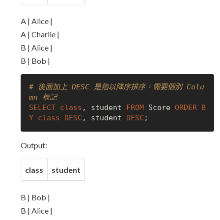
A | Alice |
A | Charlie |
B | Alice |
B | Bob |
# 後面加上 DESC 是指以降序排序，需要個別 Colu
mn 標記
SELECT
class
, student 
FROM
 Score 
ORDER
B
Y
class
DESC
, student 
DESC
Output:
class
student
B | Bob |
B | Alice |