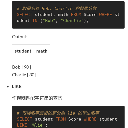
# 取得名為 Bob, Charlie 的數學分數
SELECT
 student, math 
FROM
 Score 
WHERE
 st
udent 
IN
 (
"Bob"
, 
"Charlie"
Output:
student
math
Bob | 90 |
Charlie | 30 |
LIKE
作模糊匹配字符串的查詢
# 取得名字最後的部分為 lie 的學生名字
SELECT
 student 
FROM
 Score 
WHERE
 student 
LIKE
'%lie'