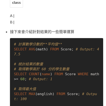
class
A |
B |
接下來會介紹針對結果的一些簡單運算
# 計算數學分數的**平均值**
SELECT
AVG
(math) 
FROM
 Score; 
# Output: 4
7.5
# 統計結果的數量
# 取得數學高於 60 分的學生數量
SELECT
COUNT
(
name
) 
FROM
 Score 
WHERE
 math 
>= 
60
; 
# Output: 1
# 取得最大值
SELECT
MAX
(english) 
FROM
 Score; 
# Outpu
t: 100