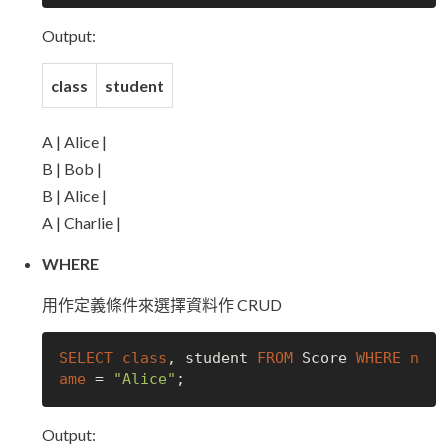
Output:
class
student
A | Alice |
B | Bob |
B | Alice |
A | Charlie |
WHERE
用作定義條件來選擇資料作 CRUD
SELECT
class
, student 
FROM
 Score 
WHERE
n
ame
 = 
"Alice"
Output: