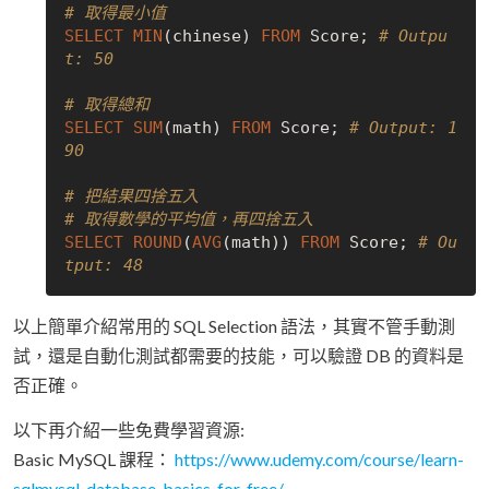
# 取得最小值
SELECT
MIN
(chinese) 
FROM
 Score; 
# Outpu
t: 50
# 取得總和
SELECT
SUM
(math) 
FROM
 Score; 
# Output: 1
90
# 把結果四捨五入
# 取得數學的平均值，再四捨五入
SELECT
ROUND
(
AVG
(math)) 
FROM
 Score; 
# Ou
tput: 48
以上簡單介紹常用的 SQL Selection 語法，其實不管手動測
試，還是自動化測試都需要的技能，可以驗證 DB 的資料是
否正確。
以下再介紹一些免費學習資源:
Basic MySQL 課程：
https://www.udemy.com/course/learn-
sqlmysql-database-basics-for-free/