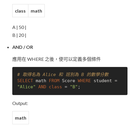
class
math
A | 50 |
B | 20 |
AND / OR
應用在 WHERE 之後，使可以定義多個條件
# 取得名為 Alice 和 班別為 B 的數學分數
SELECT
 math 
FROM
 Score 
WHERE
 student = 
"Alice"
AND
class
 = 
"B"
Output:
math