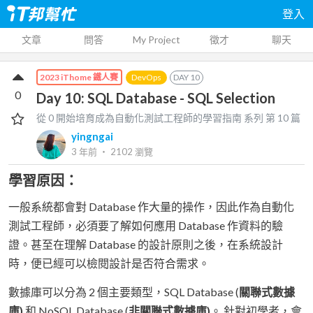
登入
文章
問答
My Project
徵才
聊天
DevOps
DAY
10
2023 iThome 鐵人賽
0
Day 10: SQL Database - SQL Selection
從 0 開始培育成為自動化測試工程師的學習指南
系列 第
10
篇
yingngai
3 年前
‧
2102
瀏覽
學習原因：
一般系統都會對 Database 作大量的操作，因此作為自動化
測試工程師，必須要了解如何應用 Database 作資料的驗
證。甚至在理解 Database 的設計原則之後，在系統設計
時，便已經可以檢閱設計是否符合需求。
數據庫可以分為 2 個主要類型，SQL Database (
關聯式數據
庫)
和 NoSQL Database (
非關聯式數據庫)
。 針對初學者，會