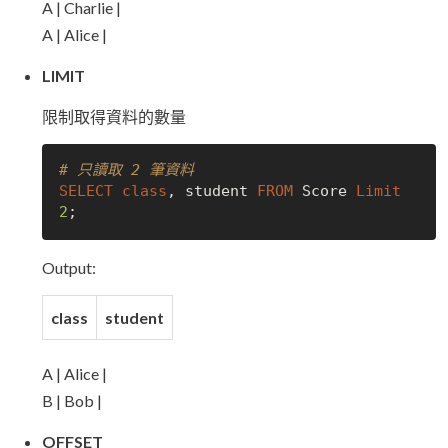
A | Charlie |
A | Alice |
LIMIT
限制取得資料的數量
# 只讀取 2 筆資料
SELECT
class
, student 
FROM
 Score 
Limit
2
Output:
class
student
A | Alice |
B | Bob |
OFFSET