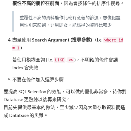
覆性不高的欄位在前面
，因為會按條件的排序作搜尋。
重覆性不高的資料能作比較有意義的篩選，想像假設
用性別來篩選，非男即女，能篩掉的資料比較少
盡量使用
Search Argument (搜尋參數)
（I.e.
where id
)
= 1
若使用模糊查詢 (I.e.
,
)，不明確的條件會讓
LIKE
<>
Index 會失效
不要在條件加入運算步驟
要提高 SQL Selection 的效能，可以做的優化非常多，待你對
Database 更熟練以後再來研究。
目前先提供最基本的做法，至少減少因為大量存取資料而造
成 Database 的災難。