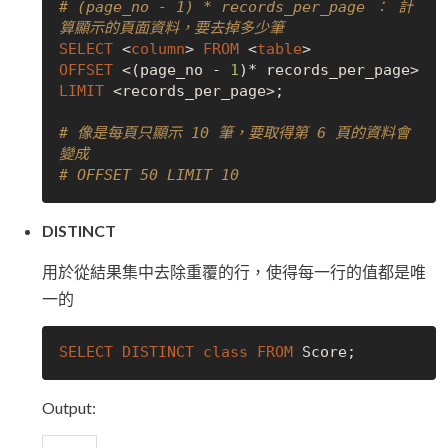
# (page_no - 1) * records_per_page ： 計
算顯示的頁面資料，要去掉多少筆
SELECT
 <
column
> 
FROM
 <
table
OFFSET
 <(page_no - 
1
)* records_per_page> 
LIMIT
 <records_per_page>;

# 像是每頁只顯示 10 筆，要取得第 6 頁的資料會
變成
# OFFSET 50 LIMIT 10
DISTINCT
用於從結果集中去除重覆的行，使得每一行的值都是唯
一的
SELECT
DISTINCT
class
FROM
Output: