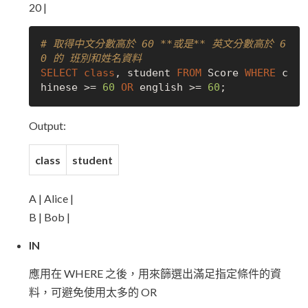
20 |
# 取得中文分數高於 60 **或是** 英文分數高於 6
0 的 班別和姓名資料
SELECT
class
, student 
FROM
 Score 
WHERE
 c
hinese >= 
60
OR
 english >= 
60
Output:
class
student
A | Alice |
B | Bob |
IN
應用在 WHERE 之後，用來篩選出滿足指定條件的資
料，可避免使用太多的 OR