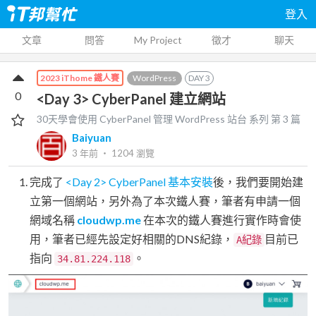
登入
文章
問答
My Project
徵才
聊天
WordPress
DAY
3
2023 iThome 鐵人賽
0
<Day 3> CyberPanel 建立網站
30天學會使用 CyberPanel 管理 WordPress 站台
系列 第
3
篇
Baiyuan
3 年前
‧
1204
瀏覽
完成了
<Day 2> CyberPanel 基本安裝
後，我們要開始建
立第一個網站，另外為了本次鐵人賽，筆者有申請一個
網域名稱
cloudwp.me
在本次的鐵人賽進行實作時會使
用，筆者已經先設定好相關的DNS紀錄，
目前已
A紀錄
指向
。
34.81.224.118